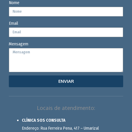
Nome
Email
Mensagem
ENVIAR
Locais de atendimento:
CLÍNICA SOS CONSULTA
Endereço: Rua Ferreira Pena, 417 – Umarizal