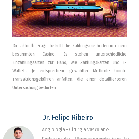
Die aktuelle Frage betrifft die Zahlungsmethoden in einem
bestimmten Casino. Es stehen unterschiedliche
Einzahlungsarten zur Hand, wie Zahlungskarten und E-
Wallets. Je entsprechend gewählter Methode könnte
Transaktionsgebühren anfallen, die einer detaillierteren
Untersuchung bedürfen.
Dr. Felipe Ribeiro
Angiologia - Cirurgia Vascular e