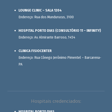
LOUNGE CLINIC – SALA 1204
Endereço: Rua dos Mundurucus, 3100
HOSPITAL PORTO DIAS (CONSULTÓRIO 11 – INFINITY)
Endereço: Av. Almirante Barroso, 1454
CLINICA FISIOCENTER
Endereço: Rua Cônego Jerônimo Pimentel – Barcarena-
PA
Hospitais credenciados:
HOSPITAL PORTO DIAS