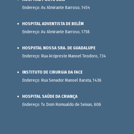
Endereço: Av. Almirante Barroso, 1454
HOSPITAL ADVENTISTA DE BELÉM
Endereço: Av. Almirante Barroso, 1758
HOSPIITAL NOSSA SRA. DE GUADALUPE
Endereço: Rua Arcipreste Manoel Teodoro, 734
INSTITUTO DE CIRURGIA DA FACE
Endereço: Rua Senador Manoel Barata, 1436
HOSPITAL SAÚDE DA CRIANÇA
Endereço: Tv. Dom Romualdo de Seixas, 606