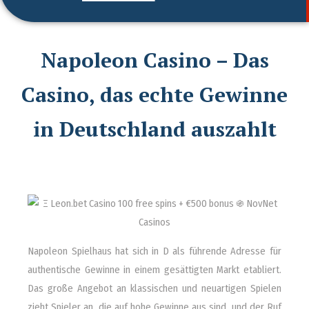
Napoleon Casino – Das
Casino, das echte Gewinne
in Deutschland auszahlt
Napoleon Spielhaus hat sich in D als führende Adresse für
authentische Gewinne in einem gesättigten Markt etabliert.
Das große Angebot an klassischen und neuartigen Spielen
zieht Spieler an, die auf hohe Gewinne aus sind, und der Ruf