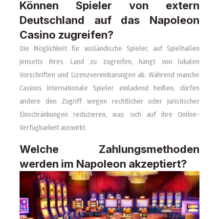
Können Spieler von extern
Deutschland auf das Napoleon
Casino zugreifen?
Die Möglichkeit für ausländische Spieler, auf Spielhallen
jenseits ihres Land zu zugreifen, hängt von lokalen
Vorschriften und Lizenzvereinbarungen ab. Während manche
Casinos internationale Spieler einladend heißen, dürfen
andere den Zugriff wegen rechtlicher oder juristischer
Einschränkungen reduzieren, was sich auf ihre Online-
Verfügbarkeit auswirkt.
Welche Zahlungsmethoden
werden im Napoleon akzeptiert?