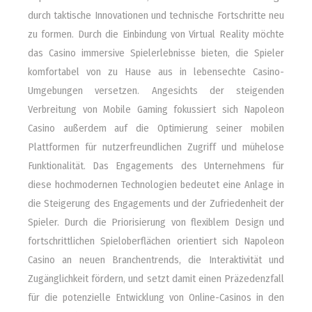
durch taktische Innovationen und technische Fortschritte neu
zu formen. Durch die Einbindung von Virtual Reality möchte
das Casino immersive Spielerlebnisse bieten, die Spieler
komfortabel von zu Hause aus in lebensechte Casino-
Umgebungen versetzen. Angesichts der steigenden
Verbreitung von Mobile Gaming fokussiert sich Napoleon
Casino außerdem auf die Optimierung seiner mobilen
Plattformen für nutzerfreundlichen Zugriff und mühelose
Funktionalität. Das Engagements des Unternehmens für
diese hochmodernen Technologien bedeutet eine Anlage in
die Steigerung des Engagements und der Zufriedenheit der
Spieler. Durch die Priorisierung von flexiblem Design und
fortschrittlichen Spieloberflächen orientiert sich Napoleon
Casino an neuen Branchentrends, die Interaktivität und
Zugänglichkeit fördern, und setzt damit einen Präzedenzfall
für die potenzielle Entwicklung von Online-Casinos in den