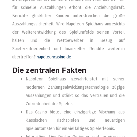
für schnelle Auszahlungen erhöht die Anziehungskraft.
Berichte glücklicher Kunden unterstreichen die große
Auszahlungssicherheit. Wird Napoleon Spielhaus angesichts
der Weiterentwicklung des Spielumfelds seinen Vorteil
halten und die Wettbewerber in Bezug auf
Spielerzufriedenheit und finanzieller Rendite weiterhin
übertreffen?
napoleoncasino.de
Die zentralen Fakten
Napoleon Spielhaus gewährleistet mit seiner
modernen Zahlungsabwicklungstechnologie zügige
Auszahlungen und stärkt so das Vertrauen und die
Zufriedenheit der Spieler.
Das Casino bietet eine einzigartige Mischung aus
klassischen Tischspielen und neuartigen
Spielautomaten für ein vielfältiges Spielerlebnis.
Interaktive Live-Dealer-Optionen und progressive