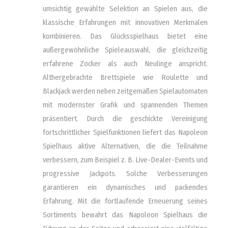
umsichtig gewählte Selektion an Spielen aus, die
klassische Erfahrungen mit innovativen Merkmalen
kombinieren. Das Glücksspielhaus bietet eine
außergewöhnliche Spieleauswahl, die gleichzeitig
erfahrene Zocker als auch Neulinge anspricht.
Althergebrachte Brettspiele wie Roulette und
Blackjack werden neben zeitgemäßen Spielautomaten
mit modernster Grafik und spannenden Themen
präsentiert. Durch die geschickte Vereinigung
fortschrittlicher Spielfunktionen liefert das Napoleon
Spielhaus aktive Alternativen, die die Teilnahme
verbessern, zum Beispiel z. B. Live-Dealer-Events und
progressive Jackpots. Solche Verbesserungen
garantieren ein dynamisches und packendes
Erfahrung. Mit die fortlaufende Erneuerung seines
Sortiments bewahrt das Napoleon Spielhaus die