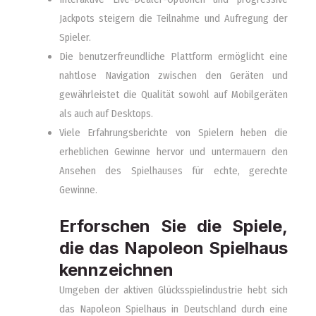
Jackpots steigern die Teilnahme und Aufregung der
Spieler.
Die benutzerfreundliche Plattform ermöglicht eine
nahtlose Navigation zwischen den Geräten und
gewährleistet die Qualität sowohl auf Mobilgeräten
als auch auf Desktops.
Viele Erfahrungsberichte von Spielern heben die
erheblichen Gewinne hervor und untermauern den
Ansehen des Spielhauses für echte, gerechte
Gewinne.
Erforschen Sie die Spiele,
die das Napoleon Spielhaus
kennzeichnen
Umgeben der aktiven Glücksspielindustrie hebt sich
das Napoleon Spielhaus in Deutschland durch eine