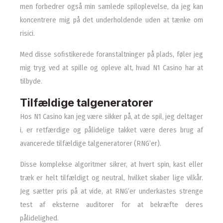
men forbedrer også min samlede spiloplevelse, da jeg kan
koncentrere mig på det underholdende uden at tænke om
risici.
Med disse sofistikerede foranstaltninger på plads, føler jeg
mig tryg ved at spille og opleve alt, hvad N1 Casino har at
tilbyde.
Tilfældige talgeneratorer
Hos N1 Casino kan jeg være sikker på, at de spil, jeg deltager
i, er retfærdige og pålidelige takket være deres brug af
avancerede tilfældige talgeneratorer (RNG’er).
Disse komplekse algoritmer sikrer, at hvert spin, kast eller
træk er helt tilfældigt og neutral, hvilket skaber lige vilkår.
Jeg sætter pris på at vide, at RNG’er underkastes strenge
test af eksterne auditorer for at bekræfte deres
pålidelighed.