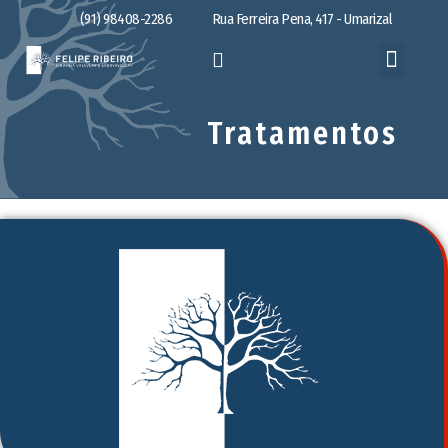
(91) 98408-2286
Rua Ferreira Pena, 417 - Umarizal
Tratamentos