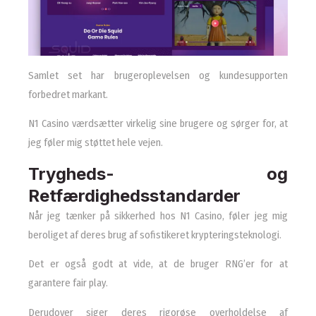
Samlet set har brugeroplevelsen og kundesupporten
forbedret markant.
N1 Casino værdsætter virkelig sine brugere og sørger for, at
jeg føler mig støttet hele vejen.
Trygheds- og
Retfærdighedsstandarder
Når jeg tænker på sikkerhed hos N1 Casino, føler jeg mig
beroliget af deres brug af sofistikeret krypteringsteknologi.
Det er også godt at vide, at de bruger RNG’er for at
garantere fair play.
Derudover siger deres rigorøse overholdelse af