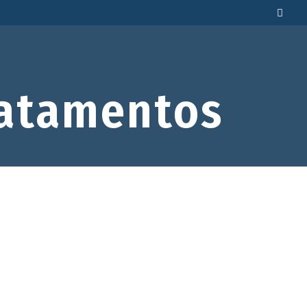
atamentos