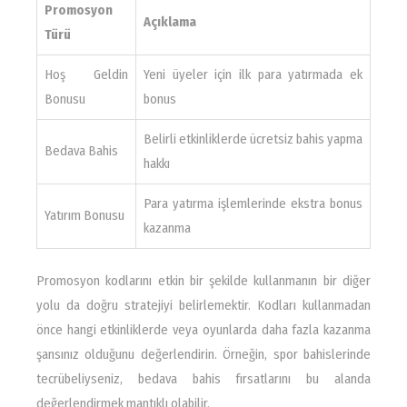
Promosyon
Açıklama
Türü
Hoş Geldin
Yeni üyeler için ilk para yatırmada ek
Bonusu
bonus
Belirli etkinliklerde ücretsiz bahis yapma
Bedava Bahis
hakkı
Para yatırma işlemlerinde ekstra bonus
Yatırım Bonusu
kazanma
Promosyon kodlarını etkin bir şekilde kullanmanın bir diğer
yolu da doğru stratejiyi belirlemektir. Kodları kullanmadan
önce hangi etkinliklerde veya oyunlarda daha fazla kazanma
şansınız olduğunu değerlendirin. Örneğin, spor bahislerinde
tecrübeliyseniz, bedava bahis fırsatlarını bu alanda
değerlendirmek mantıklı olabilir.