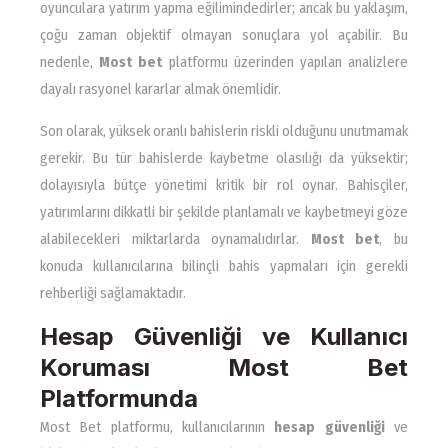
oyunculara yatırım yapma eğilimindedirler; ancak bu yaklaşım,
çoğu zaman objektif olmayan sonuçlara yol açabilir. Bu
nedenle,
Most bet
platformu üzerinden yapılan analizlere
dayalı rasyonel kararlar almak önemlidir.
Son olarak, yüksek oranlı bahislerin riskli olduğunu unutmamak
gerekir. Bu tür bahislerde kaybetme olasılığı da yüksektir;
dolayısıyla bütçe yönetimi kritik bir rol oynar. Bahisçiler,
yatırımlarını dikkatli bir şekilde planlamalı ve kaybetmeyi göze
alabilecekleri miktarlarda oynamalıdırlar.
Most bet
, bu
konuda kullanıcılarına bilinçli bahis yapmaları için gerekli
rehberliği sağlamaktadır.
Hesap Güvenliği ve Kullanıcı
Koruması Most Bet
Platformunda
Most Bet platformu, kullanıcılarının
hesap güvenliği
ve