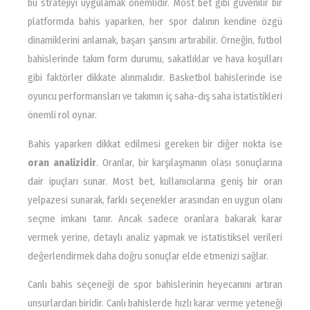
bu stratejiyi uygulamak önemlidir. Most bet gibi güvenilir bir
platformda bahis yaparken, her spor dalının kendine özgü
dinamiklerini anlamak, başarı şansını artırabilir. Örneğin, futbol
bahislerinde takım form durumu, sakatlıklar ve hava koşulları
gibi faktörler dikkate alınmalıdır. Basketbol bahislerinde ise
oyuncu performansları ve takımın iç saha-dış saha istatistikleri
önemli rol oynar.
Bahis yaparken dikkat edilmesi gereken bir diğer nokta ise
oran analizidir
. Oranlar, bir karşılaşmanın olası sonuçlarına
dair ipuçları sunar. Most bet, kullanıcılarına geniş bir oran
yelpazesi sunarak, farklı seçenekler arasından en uygun olanı
seçme imkanı tanır. Ancak sadece oranlara bakarak karar
vermek yerine, detaylı analiz yapmak ve istatistiksel verileri
değerlendirmek daha doğru sonuçlar elde etmenizi sağlar.
Canlı bahis seçeneği de spor bahislerinin heyecanını artıran
unsurlardan biridir. Canlı bahislerde hızlı karar verme yeteneği