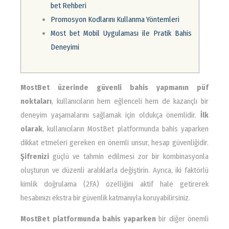
bet Rehberi
Promosyon Kodlarını Kullanma Yöntemleri
Most bet Mobil Uygulaması ile Pratik Bahis
Deneyimi
MostBet üzerinde güvenli bahis yapmanın püf
noktaları
, kullanıcıların hem eğlenceli hem de kazançlı bir
deneyim yaşamalarını sağlamak için oldukça önemlidir.
İlk
olarak
, kullanıcıların MostBet platformunda bahis yaparken
dikkat etmeleri gereken en önemli unsur, hesap güvenliğidir.
Şifrenizi
güçlü ve tahmin edilmesi zor bir kombinasyonla
oluşturun ve düzenli aralıklarla değiştirin. Ayrıca, iki faktörlü
kimlik doğrulama (2FA) özelliğini aktif hale getirerek
hesabınızı ekstra bir güvenlik katmanıyla koruyabilirsiniz.
MostBet platformunda bahis yaparken
bir diğer önemli