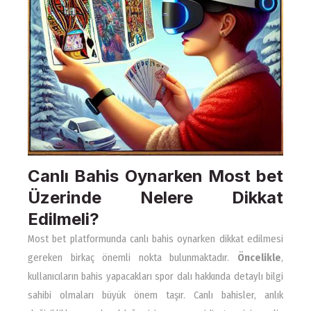
Canlı Bahis Oynarken Most bet
Üzerinde Nelere Dikkat
Edilmeli?
Most bet platformunda canlı bahis oynarken dikkat edilmesi
gereken birkaç önemli nokta bulunmaktadır.
Öncelikle
,
kullanıcıların bahis yapacakları spor dalı hakkında detaylı bilgi
sahibi olmaları büyük önem taşır. Canlı bahisler, anlık