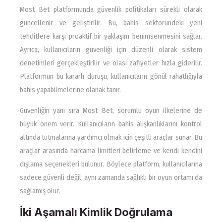
Most Bet platformunda güvenlik politikaları sürekli olarak
güncellenir ve geliştirilir. Bu, bahis sektöründeki yeni
tehditlere karşı proaktif bir yaklaşım benimsenmesini sağlar.
Ayrıca, kullanıcıların güvenliği için düzenli olarak sistem
denetimleri gerçekleştirilir ve olası zafiyetler hızla giderilir.
Platformun bu kararlı duruşu, kullanıcıların gönül rahatlığıyla
bahis yapabilmelerine olanak tanır.
Güvenliğin yanı sıra Most Bet, sorumlu oyun ilkelerine de
büyük önem verir. Kullanıcıların bahis alışkanlıklarını kontrol
altında tutmalarına yardımcı olmak için çeşitli araçlar sunar. Bu
araçlar arasında harcama limitleri belirleme ve kendi kendini
dışlama seçenekleri bulunur. Böylece platform, kullanıcılarına
sadece güvenli değil, aynı zamanda sağlıklı bir oyun ortamı da
sağlamış olur.
İki Aşamalı Kimlik Doğrulama