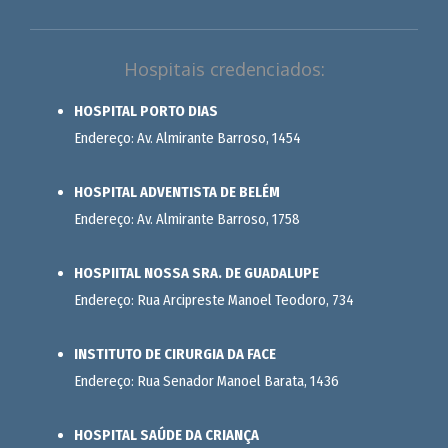
Hospitais credenciados:
HOSPITAL PORTO DIAS
Endereço: Av. Almirante Barroso, 1454
HOSPITAL ADVENTISTA DE BELÉM
Endereço: Av. Almirante Barroso, 1758
HOSPIITAL NOSSA SRA. DE GUADALUPE
Endereço: Rua Arcipreste Manoel Teodoro, 734
INSTITUTO DE CIRURGIA DA FACE
Endereço: Rua Senador Manoel Barata, 1436
HOSPITAL SAÚDE DA CRIANÇA