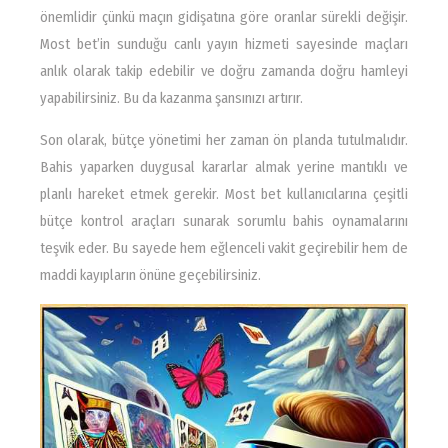
önemlidir çünkü maçın gidişatına göre oranlar sürekli değişir.
Most bet’in sunduğu canlı yayın hizmeti sayesinde maçları
anlık olarak takip edebilir ve doğru zamanda doğru hamleyi
yapabilirsiniz. Bu da kazanma şansınızı artırır.
Son olarak, bütçe yönetimi her zaman ön planda tutulmalıdır.
Bahis yaparken duygusal kararlar almak yerine mantıklı ve
planlı hareket etmek gerekir. Most bet kullanıcılarına çeşitli
bütçe kontrol araçları sunarak sorumlu bahis oynamalarını
teşvik eder. Bu sayede hem eğlenceli vakit geçirebilir hem de
maddi kayıpların önüne geçebilirsiniz.