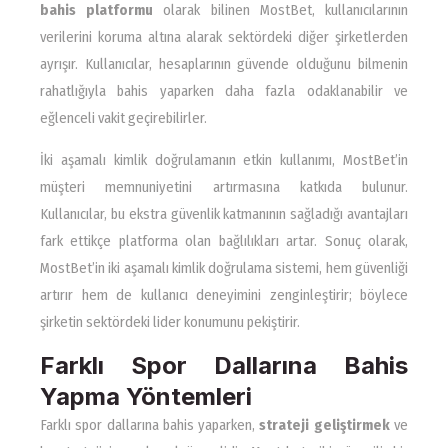
bahis platformu
olarak bilinen MostBet, kullanıcılarının
verilerini koruma altına alarak sektördeki diğer şirketlerden
ayrışır. Kullanıcılar, hesaplarının güvende olduğunu bilmenin
rahatlığıyla bahis yaparken daha fazla odaklanabilir ve
eğlenceli vakit geçirebilirler.
İki aşamalı kimlik doğrulamanın etkin kullanımı, MostBet’in
müşteri memnuniyetini artırmasına katkıda bulunur.
Kullanıcılar, bu ekstra güvenlik katmanının sağladığı avantajları
fark ettikçe platforma olan bağlılıkları artar. Sonuç olarak,
MostBet’in iki aşamalı kimlik doğrulama sistemi, hem güvenliği
artırır hem de kullanıcı deneyimini zenginleştirir; böylece
şirketin sektördeki lider konumunu pekiştirir.
Farklı Spor Dallarına Bahis
Yapma Yöntemleri
Farklı spor dallarına bahis yaparken,
strateji geliştirmek
ve