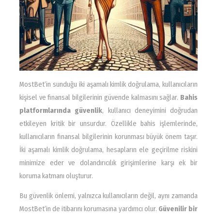
MostBet’in sunduğu iki aşamalı kimlik doğrulama, kullanıcıların
kişisel ve finansal bilgilerinin güvende kalmasını sağlar.
Bahis
platformlarında güvenlik
, kullanıcı deneyimini doğrudan
etkileyen kritik bir unsurdur. Özellikle bahis işlemlerinde,
kullanıcıların finansal bilgilerinin korunması büyük önem taşır.
İki aşamalı kimlik doğrulama, hesapların ele geçirilme riskini
minimize eder ve dolandırıcılık girişimlerine karşı ek bir
koruma katmanı oluşturur.
Bu güvenlik önlemi, yalnızca kullanıcıların değil, aynı zamanda
MostBet’in de itibarını korumasına yardımcı olur.
Güvenilir bir