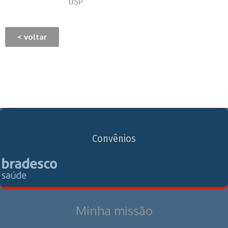
USP
< voltar
Convênios
Minha missão