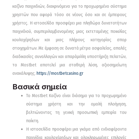
καζίνο παιχνιδιών, διακρινόμενο για το προχωρημένο σύστημα
χρηστών που αφορά τόσο σε νέους όσο και σε έμπειρους
χρήστες. Η ιστοσελίδα προσφέρει μια πληθώρα δυνατοτήτων
παιχνιδιού, συμπεριλαμβανομένης μιας εκτεταμένης ποικιλίας
κουλοχέρηδων και μιας πλήρους κατηγορίας σπορ
στοιχημάτων. Με έμφαση σε δυνατά μέτρα ασφαλείας, απαλές
διαδικασίες συναλλαγών και απαράμιλλη υποστήριξη πελατών,
το Mostbet αποτελεί μια σταθερή λύση, αξιοσημείωτη
ανακάλυψης.
https://mostbetcasino.gr
Βασικά σημεία
Το Mostbet Καζίνο είναι διάσημο για το προχωρημένο
σύστημα χρήστη και την ομαλή πλοήγηση,
βελτιώνοντας τη γενική προσωπική εμπειρία του
παίκτη.
Η ιστοσελίδα προσφέρει μια γκάμα από ενδιαφέροντα
παιχνίδια κουλοχέρηδων και ολοκληρωμένες επιλογές