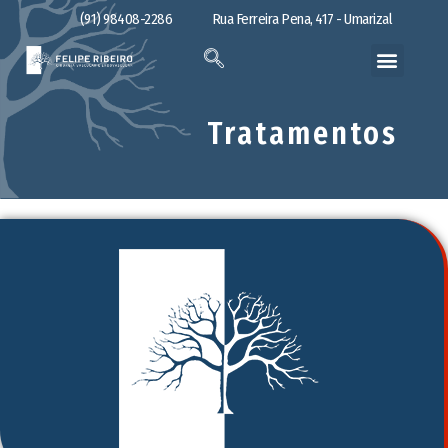
(91) 98408-2286
Rua Ferreira Pena, 417 - Umarizal
Tratamentos