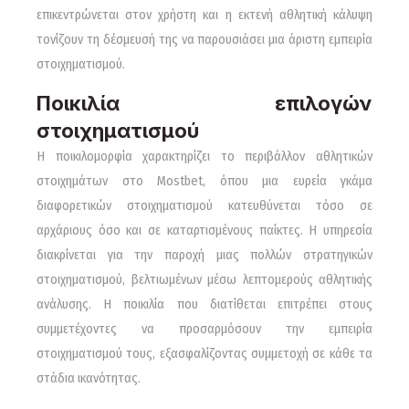
επικεντρώνεται στον χρήστη και η εκτενή αθλητική κάλυψη
τονίζουν τη δέσμευσή της να παρουσιάσει μια άριστη εμπειρία
στοιχηματισμού.
Ποικιλία επιλογών
στοιχηματισμού
Η ποικιλομορφία χαρακτηρίζει το περιβάλλον αθλητικών
στοιχημάτων στο Mostbet, όπου μια ευρεία γκάμα
διαφορετικών στοιχηματισμού κατευθύνεται τόσο σε
αρχάριους όσο και σε καταρτισμένους παίκτες. Η υπηρεσία
διακρίνεται για την παροχή μιας πολλών στρατηγικών
στοιχηματισμού, βελτιωμένων μέσω λεπτομερούς αθλητικής
ανάλυσης. Η ποικιλία που διατίθεται επιτρέπει στους
συμμετέχοντες να προσαρμόσουν την εμπειρία
στοιχηματισμού τους, εξασφαλίζοντας συμμετοχή σε κάθε τα
στάδια ικανότητας.