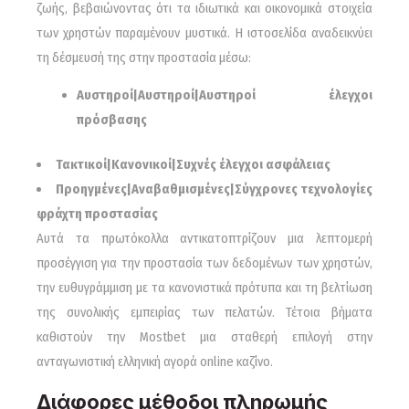
ζωής, βεβαιώνοντας ότι τα ιδιωτικά και οικονομικά στοιχεία
των χρηστών παραμένουν μυστικά. Η ιστοσελίδα αναδεικνύει
τη δέσμευσή της στην προστασία μέσω:
Αυστηροί|Αυστηροί|Αυστηροί έλεγχοι
πρόσβασης
Τακτικοί|Κανονικοί|Συχνές έλεγχοι ασφάλειας
Προηγμένες|Αναβαθμισμένες|Σύγχρονες τεχνολογίες
φράχτη προστασίας
Αυτά τα πρωτόκολλα αντικατοπτρίζουν μια λεπτομερή
προσέγγιση για την προστασία των δεδομένων των χρηστών,
την ευθυγράμμιση με τα κανονιστικά πρότυπα και τη βελτίωση
της συνολικής εμπειρίας των πελατών. Τέτοια βήματα
καθιστούν την Mostbet μια σταθερή επιλογή στην
ανταγωνιστική ελληνική αγορά online καζίνο.
Διάφορες μέθοδοι πληρωμής