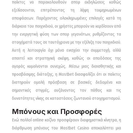
παίκτες να παρακολουθούν σπορ εκδηλώσεις καθώς
εξελίσσονται, επιτρέποντας τη λήψη τεκμηριωμένων
αποφάσεων. Παρέχοντας ολοκληρωμένες επιλογές κατά τη
διάρκεια του παιχνιδιού, οι χρήστες μπορούν να κερδίσουν από
την ενεργητική φύση των σπορ γεγονότων, ρυθμίζοντας τα
στοιχήματά τους σε ταυτόχρονα με την εξέλιξη του παιχνιδιού.
Αυτή η λειτουργία όχι μόνο ενισχύει την συμμετοχή, αλλά
απαιτεί και στρατηγική σκέψη, καθώς οι αποδόσεις της
αγοράς κυμαίνονται συνεχώς. Μέσω μιας διαισθητικής και
προσβάσιμης διάταξης, η Mostbet διασφαλίζει ότι οι παίκτες
διατηρούν ομαλή πρόσβαση σε βασικές δεδομένα και
σημαντικές στιγμές, αυξάνοντας τον πάθος και τις
δυνατότητες νίκης σε καταστάσεις ζωντανού στοιχηματισμού.
Μπόνους και Προσφορές
Ενώ πολλοί online καζίνο προσφέρουν διαφημιστικά κίνητρα, η
διάρθρωση μπόνους του Mostbet Casino αποκαλύπτει μια