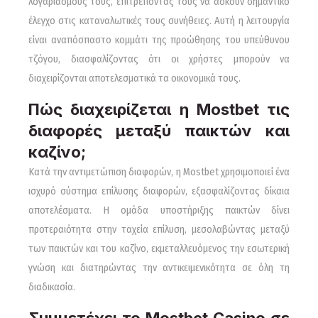
λογαριασμούς τους, επιτρέποντάς τους να ασκούν σημαντικό
έλεγχο στις καταναλωτικές τους συνήθειες. Αυτή η λειτουργία
είναι αναπόσπαστο κομμάτι της προώθησης του υπεύθυνου
τζόγου, διασφαλίζοντας ότι οι χρήστες μπορούν να
διαχειρίζονται αποτελεσματικά τα οικονομικά τους.
Πώς διαχειρίζεται η Mostbet τις
διαφορές μεταξύ παικτών και
καζίνο;
Κατά την αντιμετώπιση διαφορών, η Mostbet χρησιμοποιεί ένα
ισχυρό σύστημα επίλυσης διαφορών, εξασφαλίζοντας δίκαια
αποτελέσματα. Η ομάδα υποστήριξης παικτών δίνει
προτεραιότητα στην ταχεία επίλυση, μεσολαβώντας μεταξύ
των παικτών και του καζίνο, εκμεταλλευόμενος την εσωτερική
γνώση και διατηρώντας την αντικειμενικότητα σε όλη τη
διαδικασία.
Συμμετέχει το Mostbet Casino σε