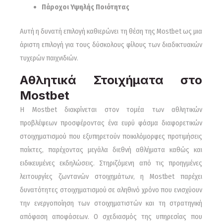
Πάροχοι Υψηλής Ποιότητας
Αυτή η δυνατή επιλογή καθιερώνει τη θέση της Mostbet ως μια
άριστη επιλογή για τους δύσκολους φίλους των διαδικτυακών
τυχερών παιχνιδιών.
Αθλητικά Στοιχήματα στο
Mostbet
Η Mostbet διακρίνεται στον τομέα των αθλητικών
προβλέψεων προσφέροντας ένα ευρύ φάσμα διαφορετικών
στοιχηματισμού που εξυπηρετούν ποικιλόμορφες προτιμήσεις
παίκτες, παρέχοντας μεγάλα διεθνή αθλήματα καθώς και
ειδικευμένες εκδηλώσεις. Στηριζόμενη από τις προηγμένες
λειτουργίες ζωντανών στοιχημάτων, η Mostbet παρέχει
δυνατότητες στοιχηματισμού σε αληθινό χρόνο που ενισχύουν
την ενεργοποίηση των στοιχηματιστών και τη στρατηγική
απόφαση αποφάσεων. Ο σχεδιασμός της υπηρεσίας που