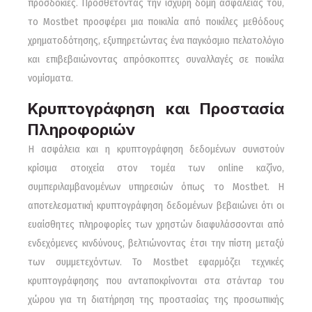
προσδοκίες. Προσθέτοντας την ισχυρή δομή ασφαλείας του,
το Mostbet προσφέρει μια ποικιλία από ποικίλες μεθόδους
χρηματοδότησης, εξυπηρετώντας ένα παγκόσμιο πελατολόγιο
και επιβεβαιώνοντας απρόσκοπτες συναλλαγές σε ποικίλα
νομίσματα.
Κρυπτογράφηση και Προστασία
Πληροφοριών
Η ασφάλεια και η κρυπτογράφηση δεδομένων συνιστούν
κρίσιμα στοιχεία στον τομέα των online καζίνο,
συμπεριλαμβανομένων υπηρεσιών όπως το Mostbet. Η
αποτελεσματική κρυπτογράφηση δεδομένων βεβαιώνει ότι οι
ευαίσθητες πληροφορίες των χρηστών διαφυλάσσονται από
ενδεχόμενες κινδύνους, βελτιώνοντας έτσι την πίστη μεταξύ
των συμμετεχόντων. Το Mostbet εφαρμόζει τεχνικές
κρυπτογράφησης που ανταποκρίνονται στα στάνταρ του
χώρου για τη διατήρηση της προστασίας της προσωπικής