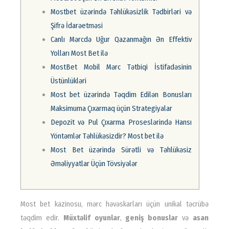
Mostbet üzərində Təhlükəsizlik Tədbirləri və
Şifrə İdarəetməsi
Canlı Mərcdə Uğur Qazanmağın Ən Effektiv
Yolları Most Bet ilə
MostBet Mobil Mərc Tətbiqi İstifadəsinin
Üstünlükləri
Most bet üzərində Təqdim Edilən Bonusları
Maksimuma Çıxarmaq üçün Strategiyalar
Depozit və Pul Çıxarma Proseslərində Hansı
Yöntəmlər Təhlükəsizdir? Most bet ilə
Most Bet üzərində Sürətli və Təhlükəsiz
Əməliyyatlar Üçün Tövsiyələr
Most bet kazinosu, mərc həvəskarları üçün unikal təcrübə
təqdim edir.
Müxtəlif oyunlar
,
geniş bonuslar
və
asan