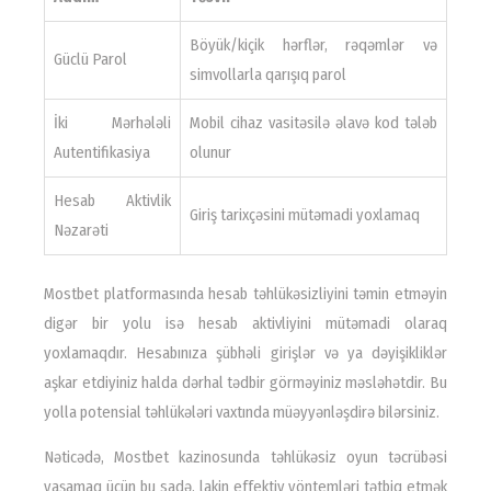
Böyük/kiçik hərflər, rəqəmlər və
Güclü Parol
simvollarla qarışıq parol
İki Mərhələli
Mobil cihaz vasitəsilə əlavə kod tələb
Autentifikasiya
olunur
Hesab Aktivlik
Giriş tarixçəsini mütəmadi yoxlamaq
Nəzarəti
Mostbet platformasında hesab təhlükəsizliyini təmin etməyin
digər bir yolu isə hesab aktivliyini mütəmadi olaraq
yoxlamaqdır. Hesabınıza şübhəli girişlər və ya dəyişikliklər
aşkar etdiyiniz halda dərhal tədbir görməyiniz məsləhətdir. Bu
yolla potensial təhlükələri vaxtında müəyyənləşdirə bilərsiniz.
Nəticədə, Mostbet kazinosunda təhlükəsiz oyun təcrübəsi
yaşamaq üçün bu sadə, lakin effektiv yöntemləri tətbiq etmək