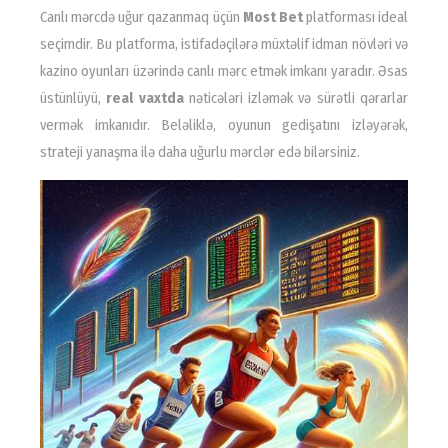
Canlı mərcdə uğur qazanmaq üçün
Most Bet
platforması ideal
seçimdir. Bu platforma, istifadəçilərə müxtəlif idman növləri və
kazino oyunları üzərində canlı mərc etmək imkanı yaradır. Əsas
üstünlüyü,
real vaxtda
nəticələri izləmək və sürətli qərarlar
vermək imkanıdır. Beləliklə, oyunun gedişatını izləyərək,
strateji yanaşma ilə daha uğurlu mərclər edə bilərsiniz.