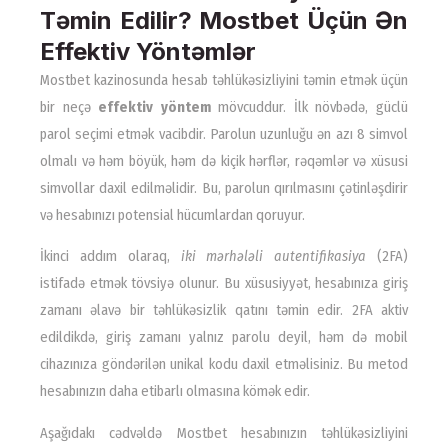
Təmin Edilir? Mostbet Üçün Ən
Effektiv Yöntəmlər
Mostbet kazinosunda hesab təhlükəsizliyini təmin etmək üçün
bir neçə
effektiv yöntem
mövcuddur. İlk növbədə, güclü
parol seçimi etmək vacibdir. Parolun uzunluğu ən azı 8 simvol
olmalı və həm böyük, həm də kiçik hərflər, rəqəmlər və xüsusi
simvollar daxil edilməlidir. Bu, parolun qırılmasını çətinləşdirir
və hesabınızı potensial hücumlardan qoruyur.
İkinci addım olaraq,
iki mərhələli autentifikasiya
(2FA)
istifadə etmək tövsiyə olunur. Bu xüsusiyyət, hesabınıza giriş
zamanı əlavə bir təhlükəsizlik qatını təmin edir. 2FA aktiv
edildikdə, giriş zamanı yalnız parolu deyil, həm də mobil
cihazınıza göndərilən unikal kodu daxil etməlisiniz. Bu metod
hesabınızın daha etibarlı olmasına kömək edir.
Aşağıdakı cədvəldə Mostbet hesabınızın təhlükəsizliyini