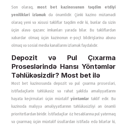
Son olaraq,
most bet kazinosunun təqdim etdiyi
yenilikləri izləmək
də önəmlidir. Çünki kazino mütəmadi
olaraq yeni və xüsusi təkliflər təqdim edir ki, bunlar da sizin
üçün əlavə qazanc imkanları yarada bilər. Bu təkliflərdən
xəbərdar olmaq üçün kazinonun e-poçt bildirişlərinə abunə
olmaq və sosial media kanallarını izləmək faydalıdır.
Depozit və Pul Çıxarma
Proseslərində Hansı Yöntəmlər
Təhlükəsizdir? Most bet ilə
Most bet kazinosunda depozit və pul çıxarma prosesləri,
istifadəçilərin təhlükəsiz və rahat şəkildə əməliyyatlarını
həyata keçirmələri üçün müxtəlif
yöntəmlər
təklif edir. Bu
kazinoda maliyyə əməliyyatlarının təhlükəsizliyi ən önəmli
prioritetlərdən biridir. İstifadəçilər öz hesablarına pul yatırmaq
və çıxarmaq üçün müxtəlif üsullardan istifadə edə bilərlər ki,