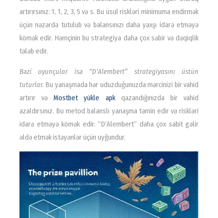
artırırsınız: 1, 1, 2, 3, 5 və s. Bu üsul riskləri minimuma endirmək
üçün nəzərdə tutulub və balansınızı daha yaxşı idarə etməyə
kömək edir. Həmçinin bu strategiya daha çox səbir və dəqiqlik
tələb edir.
Bəzi oyunçular isə “D’Alembert” strategiyasını üstün
tuturlar.
Bu yanaşmada hər uduzduğunuzda mərcinizi bir vahid
artırır və
Mostbet yükle apk
qazandığınızda bir vahid
azaldırsınız. Bu metod balanslı yanaşma təmin edir və riskləri
idarə etməyə kömək edir. “D’Alembert” daha çox sabit gəlir
əldə etmək istəyənlər üçün uyğundur.