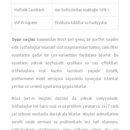
Həftəlik Cashback
Hər həftə itirilən məbləğin 10%-i
VIP Proqramı
Eksklüziv təkliflər və hədiyyələr
Oyun seçimi
baxımından Most bet geniş bir portfel təqdim
edir. İstifadəçilər müxtəlif slot maşınlarından tutmuş canlı diler
oyunlarına qədər bir çox variantdan faydalana bilərlər. Bu
oyunların yüksək keyfiyyətli qrafikası və səs effektləri,
istifadəçilərə real kazino təcrübəsi yaşadır. Üstəlik,
platformanın mobil versiyası sayəsində oyunçular istənilən
yerdən öz sevimli oyunlarına qoşula bilərlər.
Most bet-in müştəri dəstəyi də yüksək səviyyədədir.
İstifadəçilər hər hansı sual və ya problem yaranarsa, 24/7 canlı
çat xidməti vasitəsilə dəstək ala bilərlər. Müştəri xidmətlərinin
sürətli cavab verməsi və problemlərin tez həll olunması,
istifadəçilərin platformaya olan etibarını artırır. Bu cür