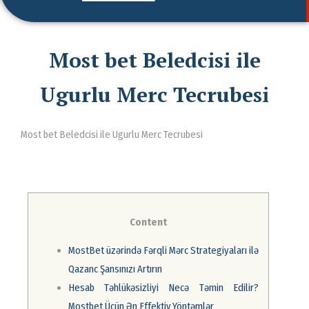
Most bet Beledcisi ile
Ugurlu Merc Tecrubesi
Most bet Beledcisi ile Ugurlu Merc Tecrubesi
Content
MostBet üzərində Fərqli Mərc Strategiyaları ilə
Qazanc Şansınızı Artırın
Hesab Təhlükəsizliyi Necə Təmin Edilir?
Mostbet Üçün Ən Effektiv Yöntəmlər