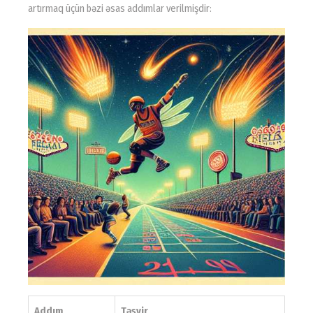
artırmaq üçün bəzi əsas addımlar verilmişdir:
Addım
Təsvir