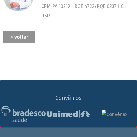
CRM-PA 10219 - RQE 4722/RQE 6237 HC -
USP
< voltar
Convênios