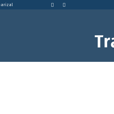
marizal
Tr