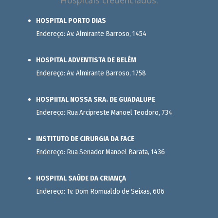
HOSPITAL PORTO DIAS
Endereço: Av. Almirante Barroso, 1454
HOSPITAL ADVENTISTA DE BELÉM
Endereço: Av. Almirante Barroso, 1758
HOSPIITAL NOSSA SRA. DE GUADALUPE
Endereço: Rua Arcipreste Manoel Teodoro, 734
INSTITUTO DE CIRURGIA DA FACE
Endereço: Rua Senador Manoel Barata, 1436
HOSPITAL SAÚDE DA CRIANÇA
Endereço: Tv. Dom Romualdo de Seixas, 606