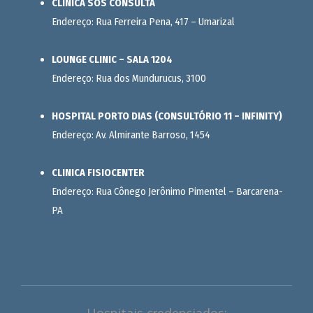
CLÍNICA SOS CONSULTA
Endereço: Rua Ferreira Pena, 417 – Umarizal
LOUNGE CLINIC – SALA 1204
Endereço: Rua dos Mundurucus, 3100
HOSPITAL PORTO DIAS (CONSULTÓRIO 11 – INFINITY)
Endereço: Av. Almirante Barroso, 1454
CLINICA FISIOCENTER
Endereço: Rua Cônego Jerônimo Pimentel – Barcarena-
PA
Hospitais credenciados: