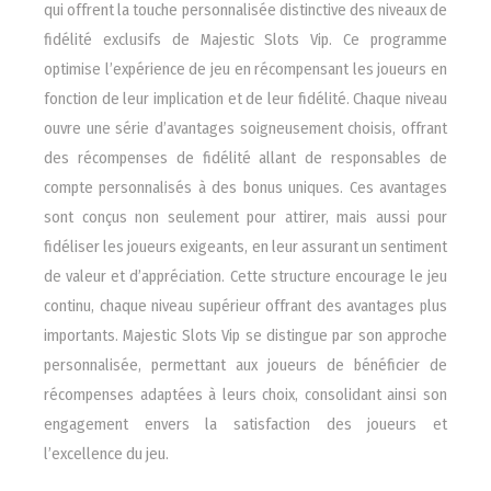
qui offrent la touche personnalisée distinctive des niveaux de
fidélité exclusifs de Majestic Slots Vip. Ce programme
optimise l’expérience de jeu en récompensant les joueurs en
fonction de leur implication et de leur fidélité. Chaque niveau
ouvre une série d’avantages soigneusement choisis, offrant
des récompenses de fidélité allant de responsables de
compte personnalisés à des bonus uniques. Ces avantages
sont conçus non seulement pour attirer, mais aussi pour
fidéliser les joueurs exigeants, en leur assurant un sentiment
de valeur et d’appréciation. Cette structure encourage le jeu
continu, chaque niveau supérieur offrant des avantages plus
importants. Majestic Slots Vip se distingue par son approche
personnalisée, permettant aux joueurs de bénéficier de
récompenses adaptées à leurs choix, consolidant ainsi son
engagement envers la satisfaction des joueurs et
l’excellence du jeu.