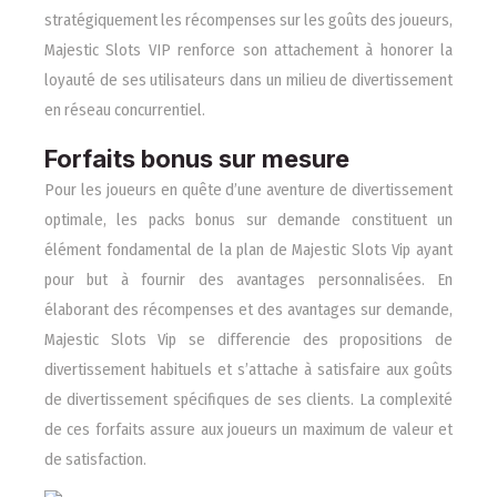
stratégiquement les récompenses sur les goûts des joueurs,
Majestic Slots VIP renforce son attachement à honorer la
loyauté de ses utilisateurs dans un milieu de divertissement
en réseau concurrentiel.
Forfaits bonus sur mesure
Pour les joueurs en quête d’une aventure de divertissement
optimale, les packs bonus sur demande constituent un
élément fondamental de la plan de Majestic Slots Vip ayant
pour but à fournir des avantages personnalisées. En
élaborant des récompenses et des avantages sur demande,
Majestic Slots Vip se differencie des propositions de
divertissement habituels et s’attache à satisfaire aux goûts
de divertissement spécifiques de ses clients. La complexité
de ces forfaits assure aux joueurs un maximum de valeur et
de satisfaction.