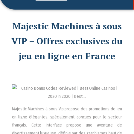
Majestic Machines à sous
VIP – Offres exclusives du
jeu en ligne en France
Majestic Machines à sous Vip propose des promotions de jeu
en ligne élégantes, spécialement conçues pour le secteur
français. Cette interface propose une aventure de
divertissement luxueuse, définie par des graphismes haut de