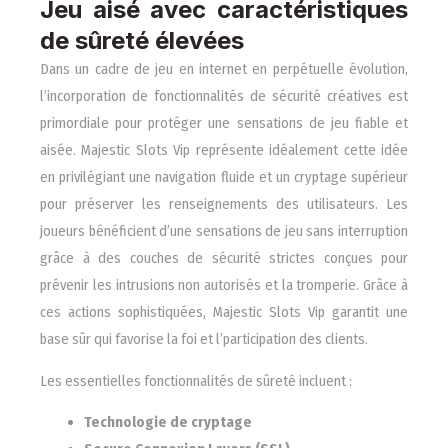
Jeu aisé avec caractéristiques
de sûreté élevées
Dans un cadre de jeu en internet en perpétuelle évolution,
l’incorporation de fonctionnalités de sécurité créatives est
primordiale pour protéger une sensations de jeu fiable et
aisée. Majestic Slots Vip représente idéalement cette idée
en privilégiant une navigation fluide et un cryptage supérieur
pour préserver les renseignements des utilisateurs. Les
joueurs bénéficient d’une sensations de jeu sans interruption
grâce à des couches de sécurité strictes conçues pour
prévenir les intrusions non autorisés et la tromperie. Grâce à
ces actions sophistiquées, Majestic Slots Vip garantit une
base sûr qui favorise la foi et l’participation des clients.
Les essentielles fonctionnalités de sûreté incluent :
Technologie de cryptage