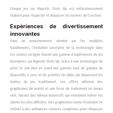
Chaque jeu sur Majestic Slots Vip est méticuleusement
élaboré pour respecter et dépasser les normes de l’secteur.
Expériences de divertissement
innovantes
Dans un environnement dominé par les modèles
traditionnels, l’évolution constante de la technologie dans
les casinos en ligne fournit une gamme d’expériences de jeu
innovantes sur Majestic Slots Vip. Grâce à une technologie de
point, le site met en avant une gamme haut de gamme de
dispositifs à sous et de activités de table qui dépassent les
limites du jeu traditionnel. Ces offres utilisent des
graphismes de pointe et une force de traitement en temps
réel, faisant des milieux immersifs qui envoûtent même les
clients les plus difficiles. Des graphismes haute résolution se
mêlent à des ambiances sonores complexes pour rehausser