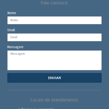
Fale conosco:
Nome
Email
Mensagem
ENVIAR
Locais de atendimento: