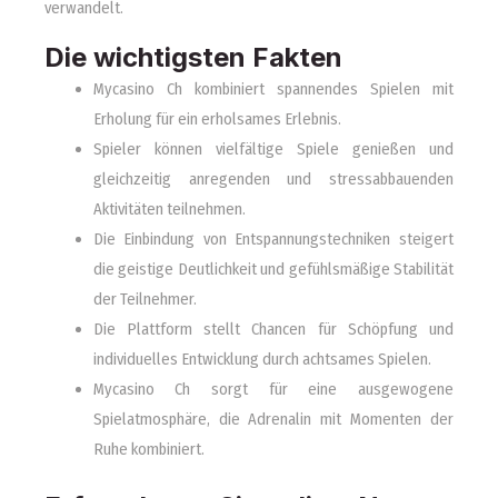
verwandelt.
Die wichtigsten Fakten
Mycasino Ch kombiniert spannendes Spielen mit
Erholung für ein erholsames Erlebnis.
Spieler können vielfältige Spiele genießen und
gleichzeitig anregenden und stressabbauenden
Aktivitäten teilnehmen.
Die Einbindung von Entspannungstechniken steigert
die geistige Deutlichkeit und gefühlsmäßige Stabilität
der Teilnehmer.
Die Plattform stellt Chancen für Schöpfung und
individuelles Entwicklung durch achtsames Spielen.
Mycasino Ch sorgt für eine ausgewogene
Spielatmosphäre, die Adrenalin mit Momenten der
Ruhe kombiniert.