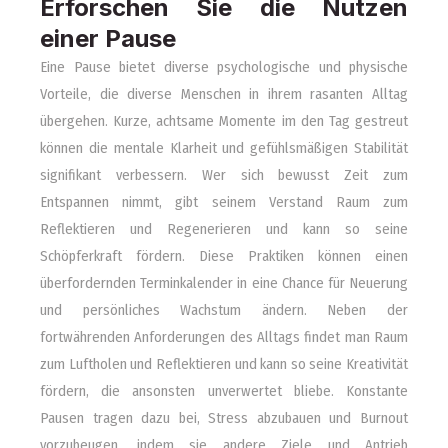
Erforschen Sie die Nutzen
einer Pause
Eine Pause bietet diverse psychologische und physische
Vorteile, die diverse Menschen in ihrem rasanten Alltag
übergehen. Kurze, achtsame Momente im den Tag gestreut
können die mentale Klarheit und gefühlsmäßigen Stabilität
signifikant verbessern. Wer sich bewusst Zeit zum
Entspannen nimmt, gibt seinem Verstand Raum zum
Reflektieren und Regenerieren und kann so seine
Schöpferkraft fördern. Diese Praktiken können einen
überfordernden Terminkalender in eine Chance für Neuerung
und persönliches Wachstum ändern. Neben der
fortwährenden Anforderungen des Alltags findet man Raum
zum Luftholen und Reflektieren und kann so seine Kreativität
fördern, die ansonsten unverwertet bliebe. Konstante
Pausen tragen dazu bei, Stress abzubauen und Burnout
vorzubeugen, indem sie andere Ziele und Antrieb