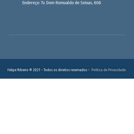
Endereço: Tv. Dom Romualdo de Seixas, 606
Felipe Ribeiro © 2021 – Todos os direitos reservados –
Política de Privacidade.