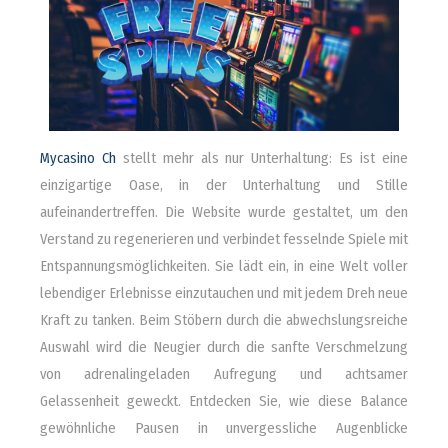
Mycasino Ch
stellt mehr als nur Unterhaltung: Es ist eine
einzigartige Oase, in der Unterhaltung und Stille
aufeinandertreffen. Die Website wurde gestaltet, um den
Verstand zu regenerieren und verbindet fesselnde Spiele mit
Entspannungsmöglichkeiten. Sie lädt ein, in eine Welt voller
lebendiger Erlebnisse einzutauchen und mit jedem Dreh neue
Kraft zu tanken. Beim Stöbern durch die abwechslungsreiche
Auswahl wird die Neugier durch die sanfte Verschmelzung
von adrenalingeladen Aufregung und achtsamer
Gelassenheit geweckt. Entdecken Sie, wie diese Balance
gewöhnliche Pausen in unvergessliche Augenblicke