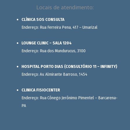
Locais de atendimento:
CLÍNICA SOS CONSULTA
Endereço: Rua Ferreira Pena, 417 – Umarizal
LOUNGE CLINIC – SALA 1204
Endereço: Rua dos Mundurucus, 3100
HOSPITAL PORTO DIAS (CONSULTÓRIO 11 – INFINITY)
Endereço: Av. Almirante Barroso, 1454
CLINICA FISIOCENTER
Endereço: Rua Cônego Jerônimo Pimentel – Barcarena-
PA