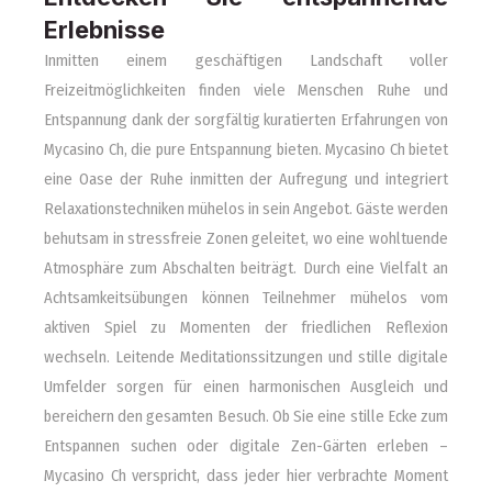
Erlebnisse
Inmitten einem geschäftigen Landschaft voller
Freizeitmöglichkeiten finden viele Menschen Ruhe und
Entspannung dank der sorgfältig kuratierten Erfahrungen von
Mycasino Ch, die pure Entspannung bieten. Mycasino Ch bietet
eine Oase der Ruhe inmitten der Aufregung und integriert
Relaxationstechniken mühelos in sein Angebot. Gäste werden
behutsam in stressfreie Zonen geleitet, wo eine wohltuende
Atmosphäre zum Abschalten beiträgt. Durch eine Vielfalt an
Achtsamkeitsübungen können Teilnehmer mühelos vom
aktiven Spiel zu Momenten der friedlichen Reflexion
wechseln. Leitende Meditationssitzungen und stille digitale
Umfelder sorgen für einen harmonischen Ausgleich und
bereichern den gesamten Besuch. Ob Sie eine stille Ecke zum
Entspannen suchen oder digitale Zen-Gärten erleben –
Mycasino Ch verspricht, dass jeder hier verbrachte Moment