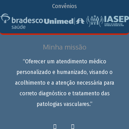
Convênios
Minha missão
“Oferecer um atendimento médico
personalizado e humanizado, visando o
acolhimento e a atenção necessária para
correto diagnóstico e tratamento das
patologias vasculares.”