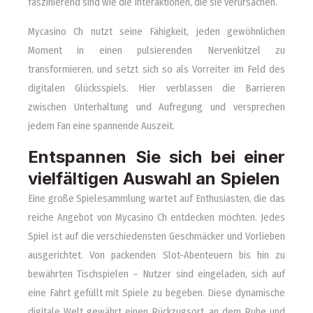
faszinierend sind wie die Interaktionen, die sie verursachen.
Mycasino Ch nutzt seine Fähigkeit, jeden gewöhnlichen
Moment in einen pulsierenden Nervenkitzel zu
transformieren, und setzt sich so als Vorreiter im Feld des
digitalen Glücksspiels. Hier verblassen die Barrieren
zwischen Unterhaltung und Aufregung und versprechen
jedem Fan eine spannende Auszeit.
Entspannen Sie sich bei einer
vielfältigen Auswahl an Spielen
Eine große Spielesammlung wartet auf Enthusiasten, die das
reiche Angebot von Mycasino Ch entdecken möchten. Jedes
Spiel ist auf die verschiedensten Geschmäcker und Vorlieben
ausgerichtet. Von packenden Slot-Abenteuern bis hin zu
bewährten Tischspielen – Nutzer sind eingeladen, sich auf
eine Fahrt gefüllt mit Spiele zu begeben. Diese dynamische
digitale Welt gewährt einen Rückzugsort, an dem Ruhe und