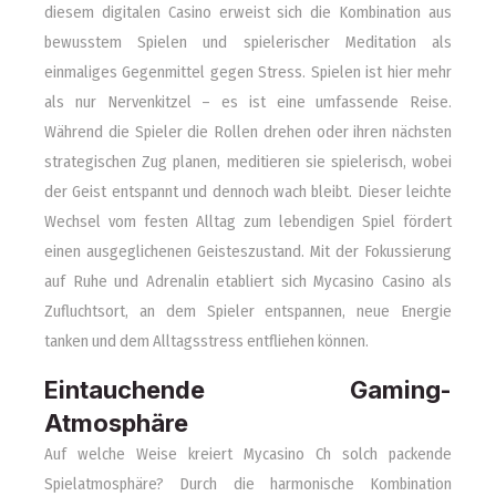
diesem digitalen Casino erweist sich die Kombination aus
bewusstem Spielen und spielerischer Meditation als
einmaliges Gegenmittel gegen Stress. Spielen ist hier mehr
als nur Nervenkitzel – es ist eine umfassende Reise.
Während die Spieler die Rollen drehen oder ihren nächsten
strategischen Zug planen, meditieren sie spielerisch, wobei
der Geist entspannt und dennoch wach bleibt. Dieser leichte
Wechsel vom festen Alltag zum lebendigen Spiel fördert
einen ausgeglichenen Geisteszustand. Mit der Fokussierung
auf Ruhe und Adrenalin etabliert sich Mycasino Casino als
Zufluchtsort, an dem Spieler entspannen, neue Energie
tanken und dem Alltagsstress entfliehen können.
Eintauchende Gaming-
Atmosphäre
Auf welche Weise kreiert Mycasino Ch solch packende
Spielatmosphäre? Durch die harmonische Kombination