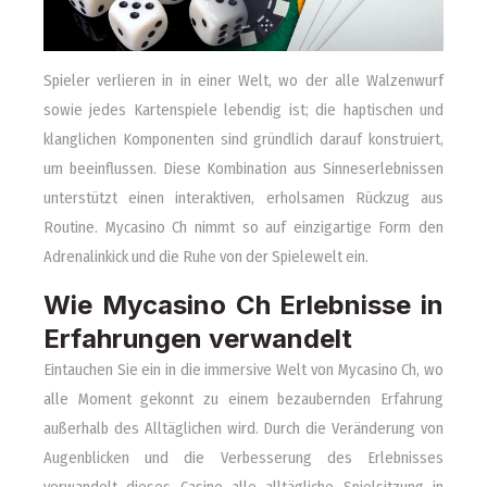
Spieler verlieren in in einer Welt, wo der alle Walzenwurf
sowie jedes Kartenspiele lebendig ist; die haptischen und
klanglichen Komponenten sind gründlich darauf konstruiert,
um beeinflussen. Diese Kombination aus Sinneserlebnissen
unterstützt einen interaktiven, erholsamen Rückzug aus
Routine. Mycasino Ch nimmt so auf einzigartige Form den
Adrenalinkick und die Ruhe von der Spielewelt ein.
Wie Mycasino Ch Erlebnisse in
Erfahrungen verwandelt
Eintauchen Sie ein in die immersive Welt von Mycasino Ch, wo
alle Moment gekonnt zu einem bezaubernden Erfahrung
außerhalb des Alltäglichen wird. Durch die Veränderung von
Augenblicken und die Verbesserung des Erlebnisses
verwandelt dieses Casino alle alltägliche Spielsitzung in