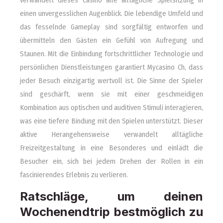
einen unvergesslichen Augenblick. Die lebendige Umfeld und
das fesselnde Gameplay sind sorgfältig entworfen und
übermitteln den Gästen ein Gefühl von Aufregung und
Staunen. Mit die Einbindung fortschrittlicher Technologie und
persönlichen Dienstleistungen garantiert Mycasino Ch, dass
jeder Besuch einzigartig wertvoll ist. Die Sinne der Spieler
sind geschärft, wenn sie mit einer geschmeidigen
Kombination aus optischen und auditiven Stimuli interagieren,
was eine tiefere Bindung mit den Spielen unterstützt. Dieser
aktive Herangehensweise verwandelt alltägliche
Freizeitgestaltung in eine Besonderes und einlädt die
Besucher ein, sich bei jedem Drehen der Rollen in ein
fascinierendes Erlebnis zu verlieren.
Ratschläge, um deinen
Wochenendtrip bestmöglich zu