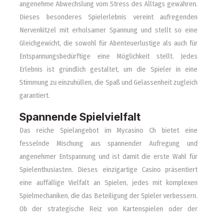
angenehme Abwechslung vom Stress des Alltags gewähren.
Dieses besonderes Spielerlebnis vereint aufregenden
Nervenkitzel mit erholsamer Spannung und stellt so eine
Gleichgewicht, die sowohl für Abenteuerlustige als auch für
Entspannungsbedürftige eine Möglichkeit stellt. Jedes
Erlebnis ist gründlich gestaltet, um die Spieler in eine
Stimmung zu einzuhüllen, die Spaß und Gelassenheit zugleich
garantiert.
Spannende Spielvielfalt
Das reiche Spielangebot im Mycasino Ch bietet eine
fesselnde Mischung aus spannender Aufregung und
angenehmer Entspannung und ist damit die erste Wahl für
Spielenthusiasten. Dieses einzigartige Casino präsentiert
eine auffällige Vielfalt an Spielen, jedes mit komplexen
Spielmechaniken, die das Beteiligung der Spieler verbessern.
Ob der strategische Reiz von Kartenspielen oder der