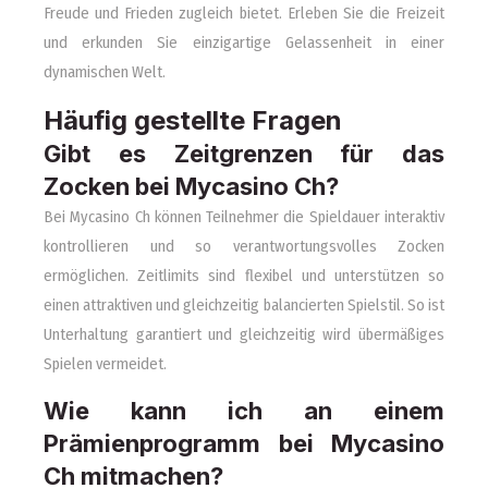
Freude und Frieden zugleich bietet. Erleben Sie die Freizeit
und erkunden Sie einzigartige Gelassenheit in einer
dynamischen Welt.
Häufig gestellte Fragen
Gibt es Zeitgrenzen für das
Zocken bei Mycasino Ch?
Bei Mycasino Ch können Teilnehmer die Spieldauer interaktiv
kontrollieren und so verantwortungsvolles Zocken
ermöglichen. Zeitlimits sind flexibel und unterstützen so
einen attraktiven und gleichzeitig balancierten Spielstil. So ist
Unterhaltung garantiert und gleichzeitig wird übermäßiges
Spielen vermeidet.
Wie kann ich an einem
Prämienprogramm bei Mycasino
Ch mitmachen?