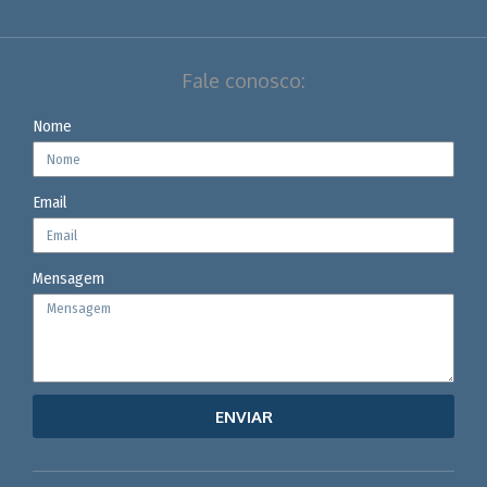
Fale conosco:
Nome
Email
Mensagem
ENVIAR