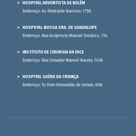
HOSPITAL ADVENTISTA DE BELÉM
Endereço: Av. Almirante Barroso, 1758
HOSPIITAL NOSSA SRA. DE GUADALUPE
Endereço: Rua Arcipreste Manoel Teodoro, 734
INSTITUTO DE CIRURGIA DA FACE
Endereço: Rua Senador Manoel Barata, 1436
HOSPITAL SAÚDE DA CRIANÇA
Endereço: Tv. Dom Romualdo de Seixas, 606