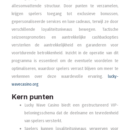
allesomvattende structuur. Door punten te verzamelen,
krijgen spelers toegang tot exclusieve bonussen,
gepersonaliseerde services en luxe cadeaus, terwijl ze door
verschillende loyaliteitsniveaus bewegen. Tactische
seizoenspromoties en aantrekkelijke cashbackopties
versterken de aantrekkelijkheid en garanderen voor
voortdurende betrokkenheid. Inzicht in de operatie van dit
programma is essentieel om de eventuele voordelen te
optimaliseren, waardoor spelers verrast blijven om meer te
verkennen over deze waardevolle ervaring.
lucky-
wavecasino.org
Kern punten
Lucky Wave Casino biedt een gestructureerd VIP-
beloningsschema dat de deelname en tevredenheid
van spelers versterkt.
Spelers kunnen loyaliteitsniveaus verwerven voor