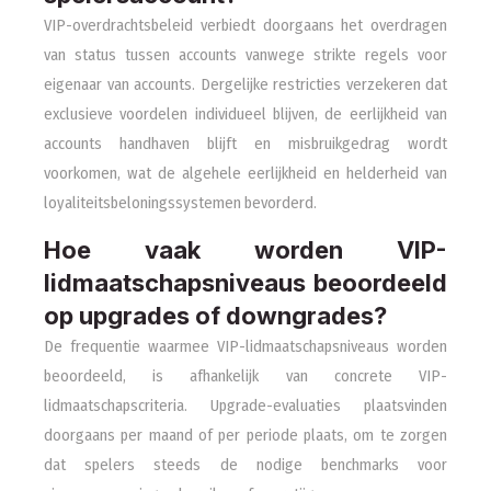
VIP-overdrachtsbeleid verbiedt doorgaans het overdragen
van status tussen accounts vanwege strikte regels voor
eigenaar van accounts. Dergelijke restricties verzekeren dat
exclusieve voordelen individueel blijven, de eerlijkheid van
accounts handhaven blijft en misbruikgedrag wordt
voorkomen, wat de algehele eerlijkheid en helderheid van
loyaliteitsbeloningssystemen bevorderd.
Hoe vaak worden VIP-
lidmaatschapsniveaus beoordeeld
op upgrades of downgrades?
De frequentie waarmee VIP-lidmaatschapsniveaus worden
beoordeeld, is afhankelijk van concrete VIP-
lidmaatschapscriteria. Upgrade-evaluaties plaatsvinden
doorgaans per maand of per periode plaats, om te zorgen
dat spelers steeds de nodige benchmarks voor