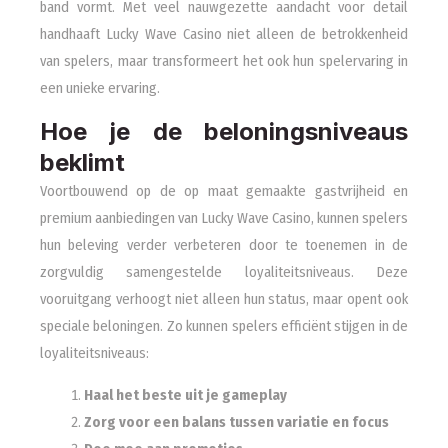
band vormt. Met veel nauwgezette aandacht voor detail
handhaaft Lucky Wave Casino niet alleen de betrokkenheid
van spelers, maar transformeert het ook hun spelervaring in
een unieke ervaring.
Hoe je de beloningsniveaus
beklimt
Voortbouwend op de op maat gemaakte gastvrijheid en
premium aanbiedingen van Lucky Wave Casino, kunnen spelers
hun beleving verder verbeteren door te toenemen in de
zorgvuldig samengestelde loyaliteitsniveaus. Deze
vooruitgang verhoogt niet alleen hun status, maar opent ook
speciale beloningen. Zo kunnen spelers efficiënt stijgen in de
loyaliteitsniveaus:
Haal het beste uit je gameplay
Zorg voor een balans tussen variatie en focus