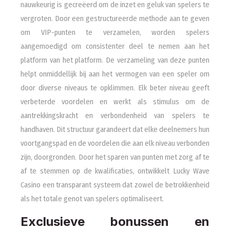
nauwkeurig is gecreëerd om de inzet en geluk van spelers te
vergroten. Door een gestructureerde methode aan te geven
om VIP-punten te verzamelen, worden spelers
aangemoedigd om consistenter deel te nemen aan het
platform van het platform. De verzameling van deze punten
helpt onmiddellijk bij aan het vermogen van een speler om
door diverse niveaus te opklimmen. Elk beter niveau geeft
verbeterde voordelen en werkt als stimulus om de
aantrekkingskracht en verbondenheid van spelers te
handhaven. Dit structuur garandeert dat elke deelnemers hun
voortgangspad en de voordelen die aan elk niveau verbonden
zijn, doorgronden. Door het sparen van punten met zorg af te
af te stemmen op de kwalificaties, ontwikkelt Lucky Wave
Casino een transparant systeem dat zowel de betrokkenheid
als het totale genot van spelers optimaliseert.
Exclusieve bonussen en