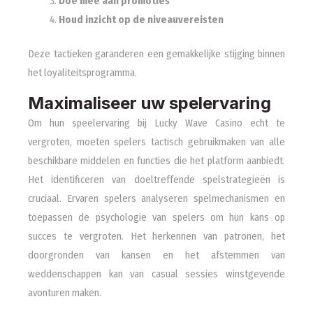
Doe mee aan promoties
Houd inzicht op de niveauvereisten
Deze tactieken garanderen een gemakkelijke stijging binnen
het loyaliteitsprogramma.
Maximaliseer uw spelervaring
Om hun speelervaring bij Lucky Wave Casino echt te
vergroten, moeten spelers tactisch gebruikmaken van alle
beschikbare middelen en functies die het platform aanbiedt.
Het identificeren van doeltreffende spelstrategieën is
cruciaal. Ervaren spelers analyseren spelmechanismen en
toepassen de psychologie van spelers om hun kans op
succes te vergroten. Het herkennen van patronen, het
doorgronden van kansen en het afstemmen van
weddenschappen kan van casual sessies winstgevende
avonturen maken.