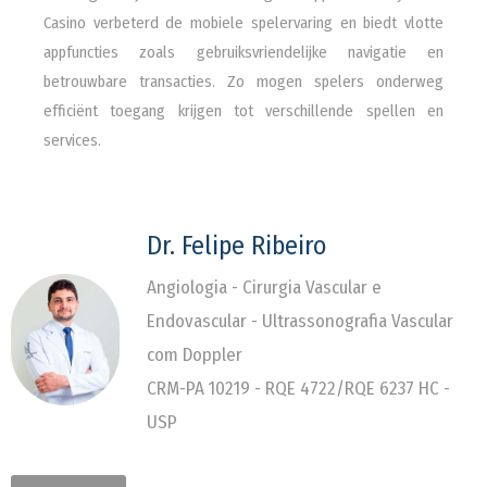
Casino verbeterd de mobiele spelervaring en biedt vlotte
appfuncties zoals gebruiksvriendelijke navigatie en
betrouwbare transacties. Zo mogen spelers onderweg
efficiënt toegang krijgen tot verschillende spellen en
services.
Dr. Felipe Ribeiro
Angiologia - Cirurgia Vascular e
Endovascular - Ultrassonografia Vascular
com Doppler
CRM-PA 10219 - RQE 4722/RQE 6237 HC -
USP