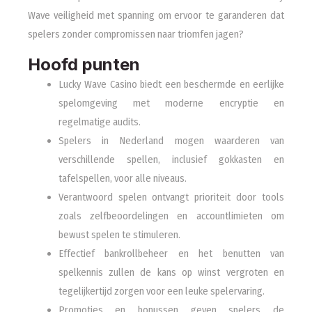
Wave veiligheid met spanning om ervoor te garanderen dat
spelers zonder compromissen naar triomfen jagen?
Hoofd punten
Lucky Wave Casino biedt een beschermde en eerlijke
spelomgeving met moderne encryptie en
regelmatige audits.
Spelers in Nederland mogen waarderen van
verschillende spellen, inclusief gokkasten en
tafelspellen, voor alle niveaus.
Verantwoord spelen ontvangt prioriteit door tools
zoals zelfbeoordelingen en accountlimieten om
bewust spelen te stimuleren.
Effectief bankrollbeheer en het benutten van
spelkennis zullen de kans op winst vergroten en
tegelijkertijd zorgen voor een leuke spelervaring.
Promoties en bonussen geven spelers de