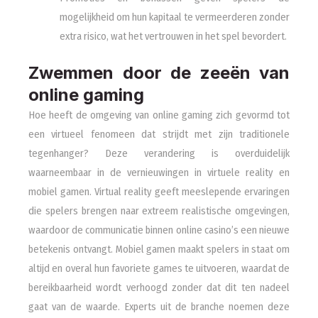
mogelijkheid om hun kapitaal te vermeerderen zonder
extra risico, wat het vertrouwen in het spel bevordert.
Zwemmen door de zeeën van
online gaming
Hoe heeft de omgeving van online gaming zich gevormd tot
een virtueel fenomeen dat strijdt met zijn traditionele
tegenhanger? Deze verandering is overduidelijk
waarneembaar in de vernieuwingen in virtuele reality en
mobiel gamen. Virtual reality geeft meeslepende ervaringen
die spelers brengen naar extreem realistische omgevingen,
waardoor de communicatie binnen online casino’s een nieuwe
betekenis ontvangt. Mobiel gamen maakt spelers in staat om
altijd en overal hun favoriete games te uitvoeren, waardat de
bereikbaarheid wordt verhoogd zonder dat dit ten nadeel
gaat van de waarde. Experts uit de branche noemen deze