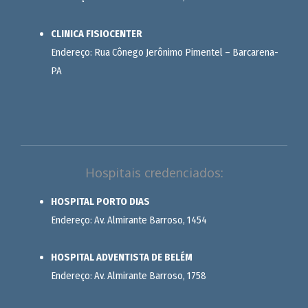
CLINICA FISIOCENTER
Endereço: Rua Cônego Jerônimo Pimentel – Barcarena-
PA
Hospitais credenciados:
HOSPITAL PORTO DIAS
Endereço: Av. Almirante Barroso, 1454
HOSPITAL ADVENTISTA DE BELÉM
Endereço: Av. Almirante Barroso, 1758