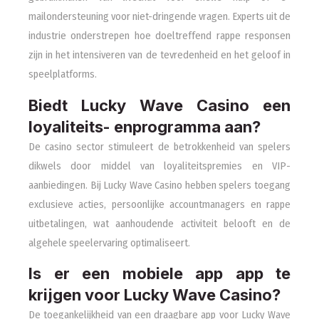
mailondersteuning voor niet-dringende vragen. Experts uit de
industrie onderstrepen hoe doeltreffend rappe responsen
zijn in het intensiveren van de tevredenheid en het geloof in
speelplatforms.
Biedt Lucky Wave Casino een
loyaliteits- enprogramma aan?
De casino sector stimuleert de betrokkenheid van spelers
dikwels door middel van loyaliteitspremies en VIP-
aanbiedingen. Bij Lucky Wave Casino hebben spelers toegang
exclusieve acties, persoonlijke accountmanagers en rappe
uitbetalingen, wat aanhoudende activiteit belooft en de
algehele speelervaring optimaliseert.
Is er een mobiele app app te
krijgen voor Lucky Wave Casino?
De toegankelijkheid van een draagbare app voor Lucky Wave