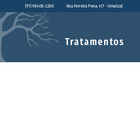
(91) 98408-2286
Rua Ferreira Pena, 417 - Umarizal
Tratamentos