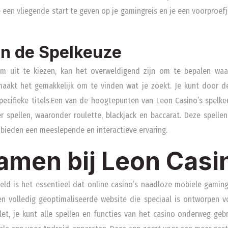
 een vliegende start te geven op je gamingreis en je een voorproefj
n de Spelkeuze
m uit te kiezen, kan het overweldigend zijn om te bepalen waar
aakt het gemakkelijk om te vinden wat je zoekt. Je kunt door de
pecifieke titels.Een van de hoogtepunten van Leon Casino’s spelkeu
er spellen, waaronder roulette, blackjack en baccarat. Deze spell
 bieden een meeslepende en interactieve ervaring.
amen bij Leon Casi
ld is het essentieel dat online casino’s naadloze mobiele gaming
n volledig geoptimaliseerde website die speciaal is ontworpen v
let, je kunt alle spellen en functies van het casino onderweg geb