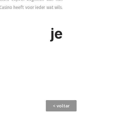
asino heeft voor ieder wat wils.
ang je
< voltar