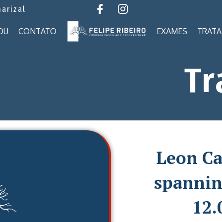
marizal
OU
CONTATO
EXAMES
TRAT
Tr
Leon Ca
spannin
12.