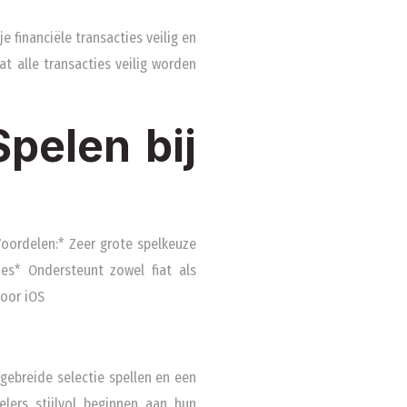
e financiële transacties veilig en
t alle transacties veilig worden
pelen bij
oordelen:* Zeer grote spelkeuze
es* Ondersteunt zowel fiat als
voor iOS
gebreide selectie spellen en een
lers stijlvol beginnen aan hun