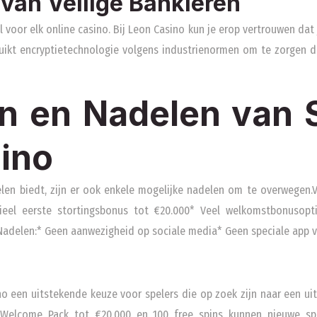
van Veilige Bankieren
l voor elk online casino. Bij Leon Casino kun je erop vertrouwen dat j
uikt encryptietechnologie volgens industrienormen om te zorgen da
n en Nadelen van S
ino
len biedt, zijn er ook enkele mogelijke nadelen om te overwegen.V
tieel eerste stortingsbonus tot €20.000* Veel welkomstbonusopti
Nadelen:* Geen aanwezigheid op sociale media* Geen speciale app 
o een uitstekende keuze voor spelers die op zoek zijn naar een uit
% Welcome Pack tot €20.000 en 100 free spins kunnen nieuwe spe