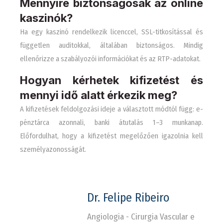
Mennyire biztonságosak az online
kaszinók?
Ha egy kaszinó rendelkezik licenccel, SSL-titkosítással és
független auditokkal, általában biztonságos. Mindig
ellenőrizze a szabályozói információkat és az RTP-adatokat.
Hogyan kérhetek kifizetést és
mennyi idő alatt érkezik meg?
A kifizetések feldolgozási ideje a választott módtól függ: e-
pénztárca azonnali, banki átutalás 1–3 munkanap.
Előfordulhat, hogy a kifizetést megelőzően igazolnia kell
személyazonosságát.
Dr. Felipe Ribeiro
Angiologia - Cirurgia Vascular e