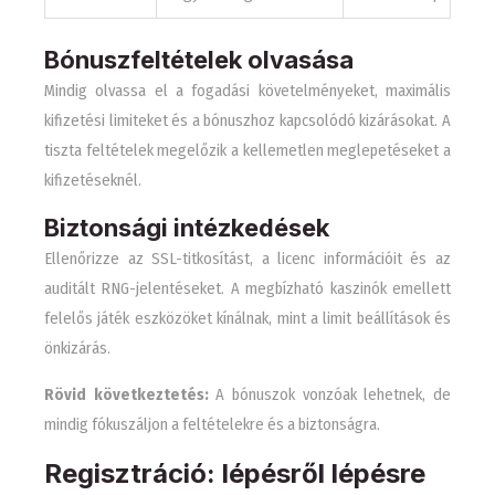
Bónuszfeltételek olvasása
Mindig olvassa el a fogadási követelményeket, maximális
kifizetési limiteket és a bónuszhoz kapcsolódó kizárásokat. A
tiszta feltételek megelőzik a kellemetlen meglepetéseket a
kifizetéseknél.
Biztonsági intézkedések
Ellenőrizze az SSL-titkosítást, a licenc információit és az
auditált RNG-jelentéseket. A megbízható kaszinók emellett
felelős játék eszközöket kínálnak, mint a limit beállítások és
önkizárás.
Rövid következtetés:
A bónuszok vonzóak lehetnek, de
mindig fókuszáljon a feltételekre és a biztonságra.
Regisztráció: lépésről lépésre