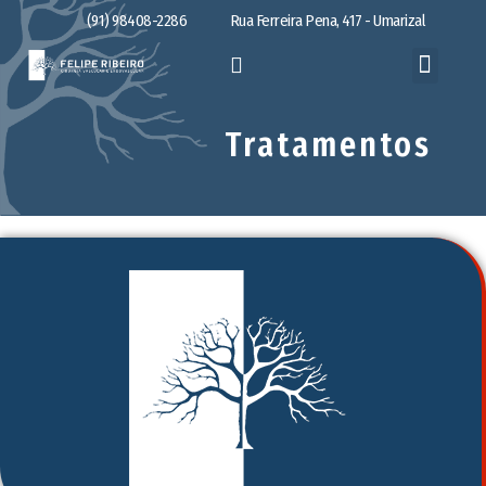
(91) 98408-2286
Rua Ferreira Pena, 417 - Umarizal
Tratamentos