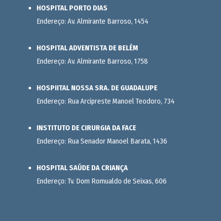
HOSPITAL PORTO DIAS
Endereço: Av. Almirante Barroso, 1454
HOSPITAL ADVENTISTA DE BELÉM
Endereço: Av. Almirante Barroso, 1758
HOSPIITAL NOSSA SRA. DE GUADALUPE
Endereço: Rua Arcipreste Manoel Teodoro, 734
INSTITUTO DE CIRURGIA DA FACE
Endereço: Rua Senador Manoel Barata, 1436
HOSPITAL SAÚDE DA CRIANÇA
Endereço: Tv. Dom Romualdo de Seixas, 606