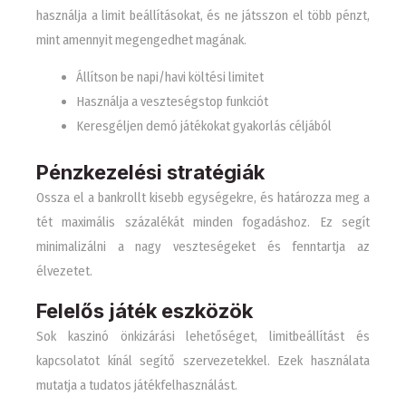
használja a limit beállításokat, és ne játsszon el több pénzt,
mint amennyit megengedhet magának.
Állítson be napi/havi költési limitet
Használja a veszteségstop funkciót
Keresgéljen demó játékokat gyakorlás céljából
Pénzkezelési stratégiák
Ossza el a bankrollt kisebb egységekre, és határozza meg a
tét maximális százalékát minden fogadáshoz. Ez segít
minimalizálni a nagy veszteségeket és fenntartja az
élvezetet.
Felelős játék eszközök
Sok kaszinó önkizárási lehetőséget, limitbeállítást és
kapcsolatot kínál segítő szervezetekkel. Ezek használata
mutatja a tudatos játékfelhasználást.