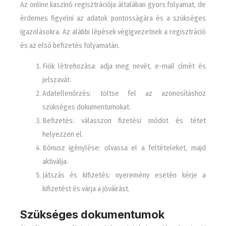
Az online kaszinó regisztrációja általában gyors folyamat, de
érdemes figyelni az adatok pontosságára és a szükséges
igazolásokra. Az alábbi lépések végigvezetnek a regisztráció
és az első befizetés folyamatán.
Fiók létrehozása: adja meg nevét, e-mail címét és
jelszavát.
Adatellenőrzés: töltse fel az azonosításhoz
szükséges dokumentumokat.
Befizetés: válasszon fizetési módot és tétet
helyezzen el.
Bónusz igénylése: olvassa el a feltételeket, majd
aktiválja.
Játszás és kifizetés: nyeremény esetén kérje a
kifizetést és várja a jóváírást.
Szükséges dokumentumok