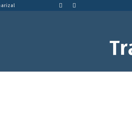
marizal
Tr