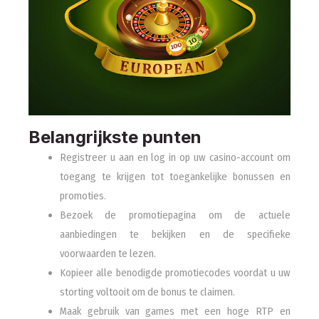
Belangrijkste punten
Registreer u aan en log in op uw casino-account om
toegang te krijgen tot toegankelijke bonussen en
promoties.
Bezoek de promotiepagina om de actuele
aanbiedingen te bekijken en de specifieke
voorwaarden te lezen.
Kopieer alle benodigde promotiecodes voordat u uw
storting voltooit om de bonus te claimen.
Maak gebruik van games met een hoge RTP en