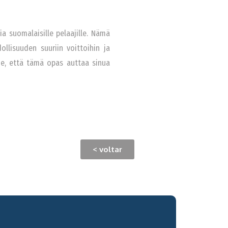
ia suomalaisille pelaajille. Nämä
ollisuuden suuriin voittoihin ja
me, että tämä opas auttaa sinua
< voltar