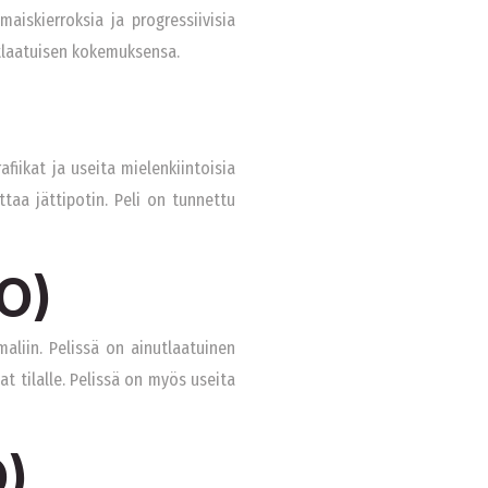
aiskierroksia ja progressiivisia
nutlaatuisen kokemuksensa.
afiikat ja useita mielenkiintoisia
ttaa jättipotin. Peli on tunnettu
GO)
aliin. Pelissä on ainutlaatuinen
t tilalle. Pelissä on myös useita
O)