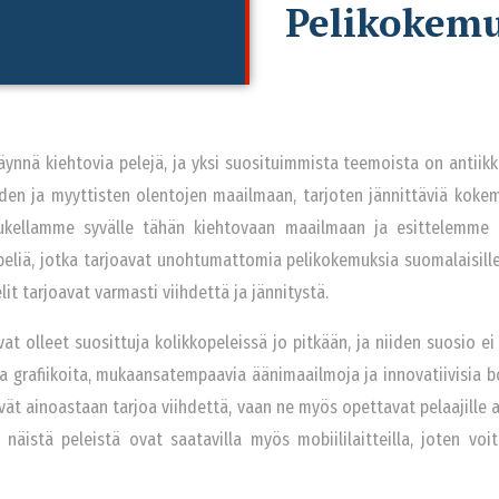
Pelikokemu
ynnä kiehtovia pelejä, ja yksi suosituimmista teemoista on antiikki
oiden ja myyttisten olentojen maailmaan, tarjoten jännittäviä kokem
a sukellamme syvälle tähän kiehtovaan maailmaan ja esittelemme 
eliä, jotka tarjoavat unohtumattomia pelikokemuksia suomalaisille p
lit tarjoavat varmasti viihdettä ja jännitystä.
at olleet suosittuja kolikkopeleissä jo pitkään, ja niiden suosio ei 
 grafiikoita, mukaansatempaavia äänimaailmoja ja innovatiivisia b
vät ainoastaan tarjoa viihdettä, vaan ne myös opettavat pelaajille a
näistä peleistä ovat saatavilla myös mobiililaitteilla, joten voit