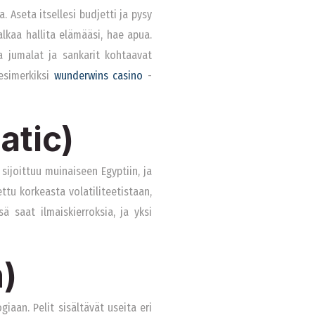
. Aseta itsellesi budjetti ja pysy
alkaa hallita elämääsi, hae apua.
a jumalat ja sankarit kohtaavat
 esimerkiksi
wunderwins casino
-
atic)
sijoittuu muinaiseen Egyptiin, ja
ttu korkeasta volatiliteetistaan,
ä saat ilmaiskierroksia, ja yksi
h)
iaan. Pelit sisältävät useita eri