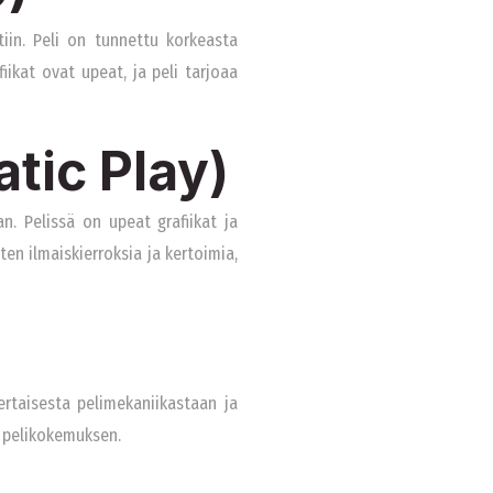
iin. Peli on tunnettu korkeasta
iikat ovat upeat, ja peli tarjoaa
tic Play)
n. Pelissä on upeat grafiikat ja
en ilmaiskierroksia ja kertoimia,
ertaisesta pelimekaniikastaan ja
en pelikokemuksen.