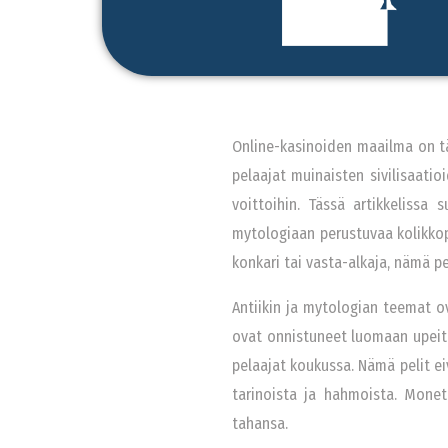
Online-kasinoiden maailma on tä
pelaajat muinaisten sivilisaati
voittoihin. Tässä artikkeliss
mytologiaan perustuvaa kolikkop
konkari tai vasta-alkaja, nämä pe
Antiikin ja mytologian teemat ov
ovat onnistuneet luomaan upeita
pelaajat koukussa. Nämä pelit ei
tarinoista ja hahmoista. Monet 
tahansa.