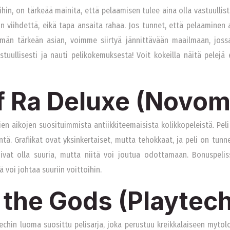
in, on tärkeää mainita, että pelaamisen tulee aina olla vastuullista
n viihdettä, eikä tapa ansaita rahaa. Jos tunnet, että pelaaminen 
män tärkeän asian, voimme siirtyä jännittävään maailmaan, joss
tuullisesti ja nauti pelikokemuksesta! Voit kokeilla näitä pelejä
of Ra Deluxe (Novom
en aikojen suosituimmista antiikkiteemaisista kolikkopeleistä. Peli 
. Grafiikat ovat yksinkertaiset, mutta tehokkaat, ja peli on tunne
ivat olla suuria, mutta niitä voi joutua odottamaan. Bonuspeliss
ä voi johtaa suuriin voittoihin.
 the Gods (Playtec
chin luoma suosittu pelisarja, joka perustuu kreikkalaiseen mytolog