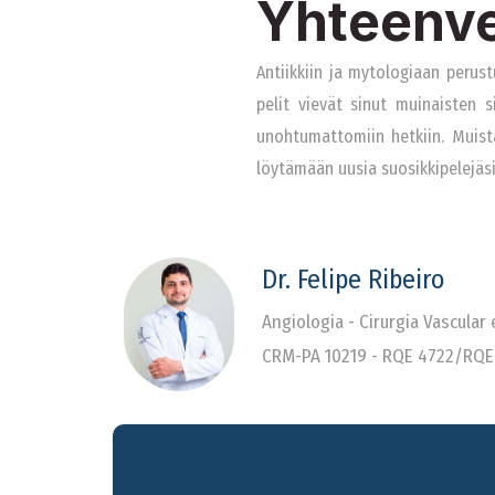
Yhteenve
Antiikkiin ja mytologiaan perust
pelit vievät sinut muinaisten s
unohtumattomiin hetkiin. Muist
löytämään uusia suosikkipelejäs
Dr. Felipe Ribeiro
Angiologia - Cirurgia Vascular
CRM-PA 10219 - RQE 4722/RQE