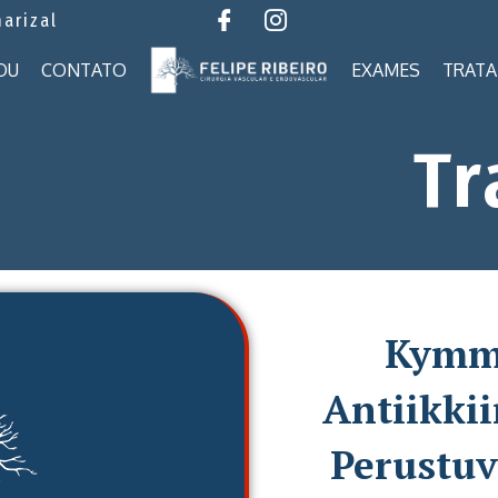
marizal
OU
CONTATO
EXAMES
TRAT
Tr
Kymme
Antiikkii
Perustuv