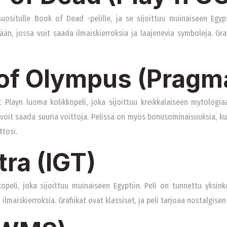
ositulle Book of Dead -pelille, ja se sijoittuu muinaiseen Egypt
tään, jossa voit saada ilmaiskierroksia ja laajenevia symboleja. Graf
 of Olympus (Pragma
layn luoma kolikkopeli, joka sijoittuu kreikkalaiseen mytologiaa
 voit saada suuria voittoja. Pelissä on myös bonusominaisuuksia, kut
ttosi.
tra (IGT)
opeli, joka sijoittuu muinaiseen Egyptiin. Peli on tunnettu yksink
ilmaiskierroksia. Grafiikat ovat klassiset, ja peli tarjoaa nostalgis