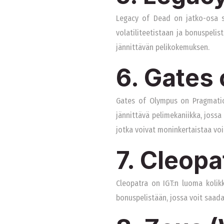
Legacy of Dead on jatko-osa su
volatiliteetistaan ja bonuspelis
jännittävän pelikokemuksen.
6. Gates
Gates of Olympus on Pragmatic P
jännittävä pelimekaniikka, jossa
jotka voivat moninkertaistaa voi
7. Cleopa
Cleopatra on IGT:n luoma kolikk
bonuspelistään, jossa voit saada 