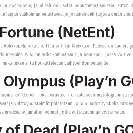
 ja Poseidonin, ja niissä on useita bonusominaisuuksia, kuten ilm
jille laajan valikoiman pelattavaa, ja jokainen peli tarjoaa oman ai
 Fortune (NetEnt)
kolikkopeli, joka sijoittuu antiikin Kreikkaan. Pelissä on kauniit gr
ds Re-Spins, Wild on Wild -ominaisuus ja bonuspeli, jossa voit voi
 mikä tekee siitä houkuttelevan vaihtoehdon pelaajille.
f Olympus (Play’n 
luoma kolikkopeli, joka perustuu kreikkalaiseen mytologiaan ja jum
oavat ja voittoyhdistelmät poistetaan, jolloin uudet symbolit putoava
kierroksia ja jumalten voimat, jotka auttavat sinua voittamaan.
 of Dead (Play’n G