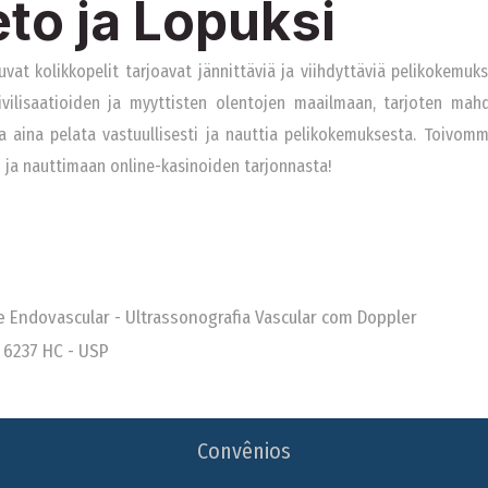
to ja Lopuksi
uvat kolikkopelit tarjoavat jännittäviä ja viihdyttäviä pelikokemuks
ivilisaatioiden ja myyttisten olentojen maailmaan, tarjoten mahd
a aina pelata vastuullisesti ja nauttia pelikokemuksesta. Toivom
i ja nauttimaan online-kasinoiden tarjonnasta!
 e Endovascular - Ultrassonografia Vascular com Doppler
 6237 HC - USP
Convênios