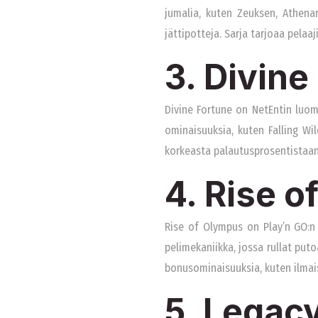
jumalia, kuten Zeuksen, Athenan
jättipotteja. Sarja tarjoaa pelaa
3. Divine
Divine Fortune on NetEntin luoma 
ominaisuuksia, kuten Falling Wil
korkeasta palautusprosentistaan,
4. Rise o
Rise of Olympus on Play’n GO:n 
pelimekaniikka, jossa rullat put
bonusominaisuuksia, kuten ilmais
5. Legacy