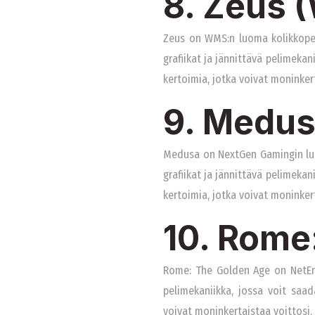
8. Zeus 
Zeus on WMS:n luoma kolikkopel
grafiikat ja jännittävä pelimekan
kertoimia, jotka voivat moninkert
9. Medus
Medusa on NextGen Gamingin luom
grafiikat ja jännittävä pelimekan
kertoimia, jotka voivat moninkert
10. Rome
Rome: The Golden Age on NetEnti
pelimekaniikka, jossa voit saad
voivat moninkertaistaa voittosi.