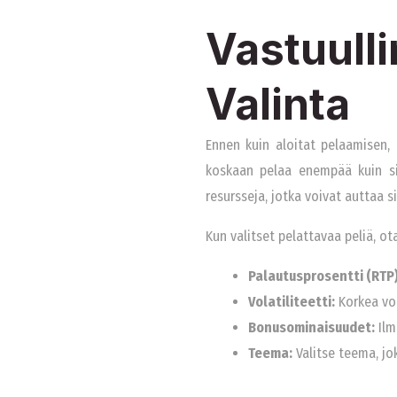
Vastuull
Valinta
Ennen kuin aloitat pelaamisen, 
koskaan pelaa enempää kuin si
resursseja, jotka voivat auttaa 
Kun valitset pelattavaa peliä, o
Palautusprosentti (RTP)
Volatiliteetti:
Korkea vol
Bonusominaisuudet:
Ilm
Teema:
Valitse teema, jo