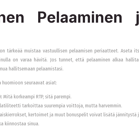
inen Pelaaminen 
on tärkeää muistaa vastuullisen pelaamisen periaatteet. Aseta itsel
nulla on varaa hävitä. Jos tunnet, että pelaaminen alkaa hallit
sinua hallitsemaan pelaamistasi.
ta huomioon seuraavat asiat:
:
Mitä korkeampi RTP, sitä parempi.
atiliteetti tarkoittaa suurempia voittoja, mutta harvemmin.
aiskierrokset, kertoimet ja muut bonuspelit voivat lisätä jännitystä 
ka kiinnostaa sinua.