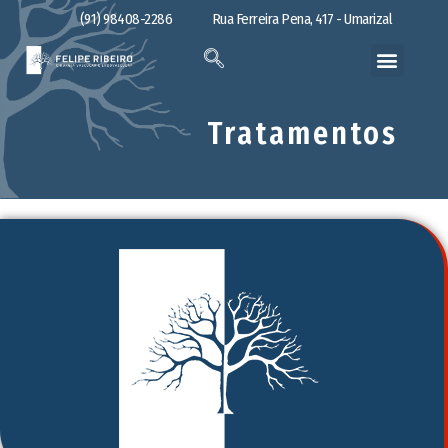
(91) 98408-2286
Rua Ferreira Pena, 417 - Umarizal
Tratamentos