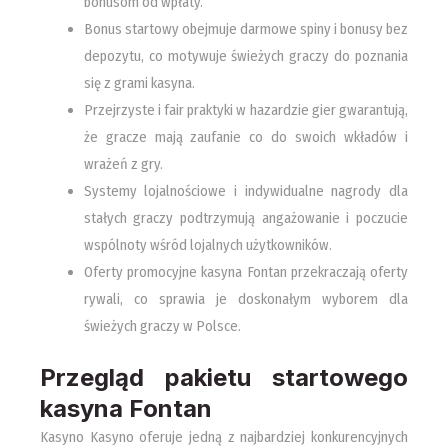
bonusom od wpłaty.
Bonus startowy obejmuje darmowe spiny i bonusy bez
depozytu, co motywuje świeżych graczy do poznania
się z grami kasyna.
Przejrzyste i fair praktyki w hazardzie gier gwarantują,
że gracze mają zaufanie co do swoich wkładów i
wrażeń z gry.
Systemy lojalnościowe i indywidualne nagrody dla
stałych graczy podtrzymują angażowanie i poczucie
wspólnoty wśród lojalnych użytkowników.
Oferty promocyjne kasyna Fontan przekraczają oferty
rywali, co sprawia je doskonałym wyborem dla
świeżych graczy w Polsce.
Przegląd pakietu startowego
kasyna Fontan
Kasyno Kasyno oferuje jedną z najbardziej konkurencyjnych