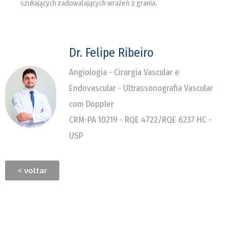
szukających zadowalających wrażeń z grania.
Dr. Felipe Ribeiro
Angiologia - Cirurgia Vascular e
Endovascular - Ultrassonografia Vascular
com Doppler
CRM-PA 10219 - RQE 4722/RQE 6237 HC -
USP
< voltar