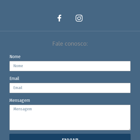
Fale conosco:
Nome
Email
Mensagem
ENVIAR