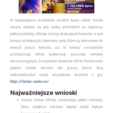
W rywalizującym środowisku polskich kasyn online, Fontan
Kasyno wyłania się jako ważny pretendent na najwyższy
pakiet powitalny. Oferuje szereg atrakcyjnych bonusów, w tym
bonusy od depozytu i darmowe spiny, które są skierowane do
nowych graczy. Kwestia, czy te bonusy rzeczywiście
przewyższają oferty konkurencji, pozostaje niemniej
nierozstrzygnięta. Zrozumienie niuansów oferty Fontan może
ujawnić istotne korzyści dla graczy, którzy chcą
maksymalizować swoje początkowe wrażenia z gry.
https://fontan-casino.eu/
Najważniejsze wnioski
Kasyno Fontan oferuje rywalizujący pakiet startowy,
który zwiększa startowy kapitał dzięki hojnym