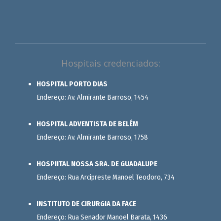
Hospitais credenciados:
HOSPITAL PORTO DIAS
Endereço: Av. Almirante Barroso, 1454
HOSPITAL ADVENTISTA DE BELÉM
Endereço: Av. Almirante Barroso, 1758
HOSPIITAL NOSSA SRA. DE GUADALUPE
Endereço: Rua Arcipreste Manoel Teodoro, 734
INSTITUTO DE CIRURGIA DA FACE
Endereço: Rua Senador Manoel Barata, 1436