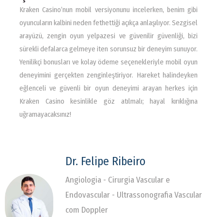
Kraken Casino’nun mobil versiyonunu incelerken, benim gibi
oyuncuların kalbini neden fethettiği açıkça anlaşılıyor. Sezgisel
arayüzü, zengin oyun yelpazesi ve güvenilir güvenliği, bizi
sürekli defalarca gelmeye iten sorunsuz bir deneyim sunuyor.
Yenilikçi bonusları ve kolay ödeme seçenekleriyle mobil oyun
deneyimini gerçekten zenginleştiriyor. Hareket halindeyken
eğlenceli ve güvenli bir oyun deneyimi arayan herkes için
Kraken Casino kesinlikle göz atılmalı; hayal kırıklığına
uğramayacaksınız!
Dr. Felipe Ribeiro
Angiologia - Cirurgia Vascular e
Endovascular - Ultrassonografia Vascular
com Doppler