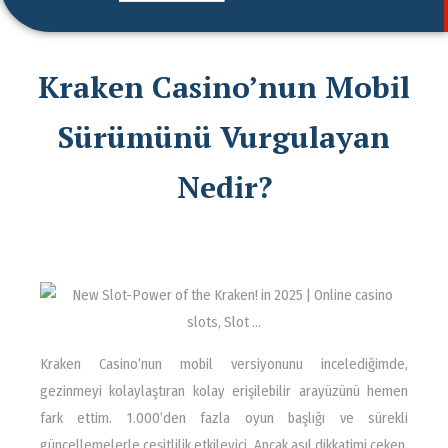
Kraken Casino’nun Mobil
Sürümünü Vurgulayan
Nedir?
Kraken Casino’nun mobil versiyonunu incelediğimde,
gezinmeyi kolaylaştıran kolay erişilebilir arayüzünü hemen
fark ettim. 1.000’den fazla oyun başlığı ve sürekli
güncellemelerle çeşitlilik etkileyici. Ancak asıl dikkatimi çeken,