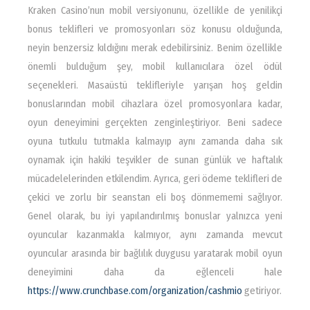
Kraken Casino’nun mobil versiyonunu, özellikle de yenilikçi
bonus teklifleri ve promosyonları söz konusu olduğunda,
neyin benzersiz kıldığını merak edebilirsiniz. Benim özellikle
önemli bulduğum şey, mobil kullanıcılara özel ödül
seçenekleri. Masaüstü teklifleriyle yarışan hoş geldin
bonuslarından mobil cihazlara özel promosyonlara kadar,
oyun deneyimini gerçekten zenginleştiriyor. Beni sadece
oyuna tutkulu tutmakla kalmayıp aynı zamanda daha sık
oynamak için hakiki teşvikler de sunan günlük ve haftalık
mücadelelerinden etkilendim. Ayrıca, geri ödeme teklifleri de
çekici ve zorlu bir seanstan eli boş dönmememi sağlıyor.
Genel olarak, bu iyi yapılandırılmış bonuslar yalnızca yeni
oyuncular kazanmakla kalmıyor, aynı zamanda mevcut
oyuncular arasında bir bağlılık duygusu yaratarak mobil oyun
deneyimini daha da eğlenceli hale
https://www.crunchbase.com/organization/cashmio
getiriyor.