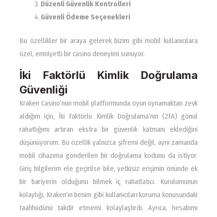
Düzenli Güvenlik Kontrolleri
Güvenli Ödeme Seçenekleri
Bu özellikler bir araya gelerek bizim gibi mobil kullanıcılara
özel, emniyetli bir casino deneyimi sunuyor.
İki Faktörlü Kimlik Doğrulama
Güvenliği
Kraken Casino’nun mobil platformunda oyun oynamaktan zevk
aldığım için, İki Faktörlü Kimlik Doğrulama’nın (2FA) gönül
rahatlığımı artıran ekstra bir güvenlik katmanı eklediğini
düşünüyorum. Bu özellik yalnızca şifremi değil, aynı zamanda
mobil cihazıma gönderilen bir doğrulama kodunu da istiyor.
Giriş bilgilerim ele geçirilse bile, yetkisiz erişimin önünde ek
bir bariyerin olduğunu bilmek iç rahatlatıcı. Kurulumunun
kolaylığı, Kraken’ın benim gibi kullanıcıları koruma konusundaki
taahhüdünü takdir etmemi kolaylaştırdı. Ayrıca, hesabımı