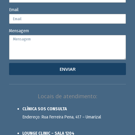
Email
Mensagem
ENVIAR
Locais de atendimento:
CLÍNICA SOS CONSULTA
Endereço: Rua Ferreira Pena, 417 – Umarizal
LOUNGE CLINIC – SALA 1204