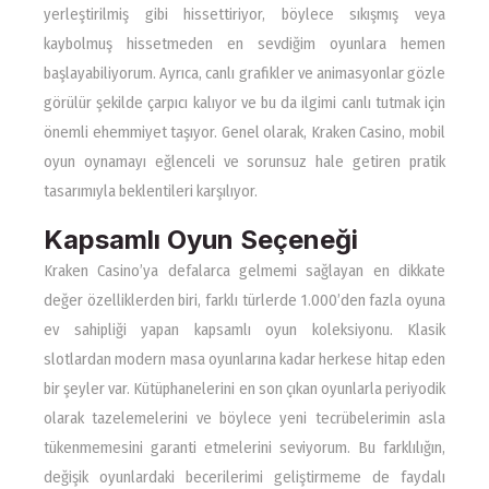
yerleştirilmiş gibi hissettiriyor, böylece sıkışmış veya
kaybolmuş hissetmeden en sevdiğim oyunlara hemen
başlayabiliyorum. Ayrıca, canlı grafikler ve animasyonlar gözle
görülür şekilde çarpıcı kalıyor ve bu da ilgimi canlı tutmak için
önemli ehemmiyet taşıyor. Genel olarak, Kraken Casino, mobil
oyun oynamayı eğlenceli ve sorunsuz hale getiren pratik
tasarımıyla beklentileri karşılıyor.
Kapsamlı Oyun Seçeneği
Kraken Casino’ya defalarca gelmemi sağlayan en dikkate
değer özelliklerden biri, farklı türlerde 1.000’den fazla oyuna
ev sahipliği yapan kapsamlı oyun koleksiyonu. Klasik
slotlardan modern masa oyunlarına kadar herkese hitap eden
bir şeyler var. Kütüphanelerini en son çıkan oyunlarla periyodik
olarak tazelemelerini ve böylece yeni tecrübelerimin asla
tükenmemesini garanti etmelerini seviyorum. Bu farklılığın,
değişik oyunlardaki becerilerimi geliştirmeme de faydalı