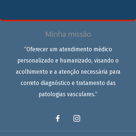
Minha missão
“Oferecer um atendimento médico
personalizado e humanizado, visando o
acolhimento e a atenção necessária para
correto diagnóstico e tratamento das
patologias vasculares.”