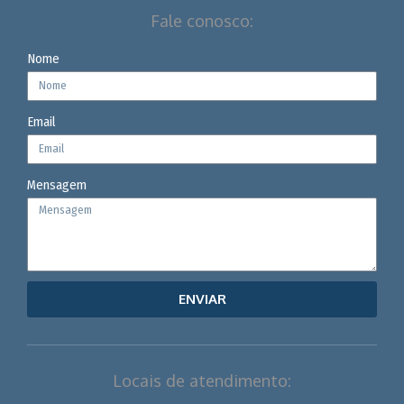
Fale conosco:
Nome
Email
Mensagem
ENVIAR
Locais de atendimento: