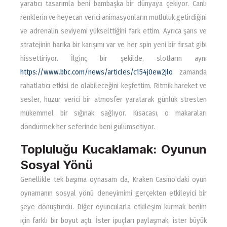
yaratıcı tasarımla beni bambaşka bir dünyaya çekiyor. Canlı
renklerin ve heyecan verici animasyonların mutluluk getirdiğini
ve adrenalin seviyemi yükselttiğini fark ettim. Ayrıca şans ve
stratejinin harika bir karışımı var ve her spin yeni bir fırsat gibi
hissettiriyor. İlginç bir şekilde, slotların aynı
https://www.bbc.com/news/articles/c154j0ew2jlo
zamanda
rahatlatıcı etkisi de olabileceğini keşfettim. Ritmik hareket ve
sesler, huzur verici bir atmosfer yaratarak günlük stresten
mükemmel bir sığınak sağlıyor. Kısacası, o makaraları
döndürmek her seferinde beni gülümsetiyor.
Topluluğu Kucaklamak: Oyunun
Sosyal Yönü
Genellikle tek başıma oynasam da, Kraken Casino’daki oyun
oynamanın sosyal yönü deneyimimi gerçekten etkileyici bir
şeye dönüştürdü. Diğer oyuncularla etkileşim kurmak benim
için farklı bir boyut açtı. İster ipuçları paylaşmak, ister büyük