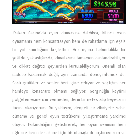
Kraken Casino’da oyun dünyasına daldıkça, bilinçli oyun
oynamanın hem konsantrasyon hem de rahatlama için eşsiz
bir yol sunduğunu keşfettim. Her oyuna farkındalıkla bir
şekilde yaklaştığımda, duyularımı tamamen canlandırabiliyor
ve dikkat dağıtıcı şeylerden kurtulabiliyorum. Önemli olan
sadece kazanmak değil; aynı zamanda deneyimlemek de.
Canlı grafikler ve sesler beni içine çekiyor ve yaptığım her
hamleye konsantre olmamı sağlıyor. Gerginliğin keyfimi
gölgelemesine izin vermeden, derin bir nefes alıp heyecanın
tadını çıkarıyorum. Bu yaklaşım, dengeli bir zihniyete sahip
olmama ve genel oyun tecrübemi iyileştirmeme yardımcı
oluyor. Farkındalığımı geliştirerek, her oyun seansını hem
eğlence hem de sükunet için bir olanağa dönüştürüyorum ve