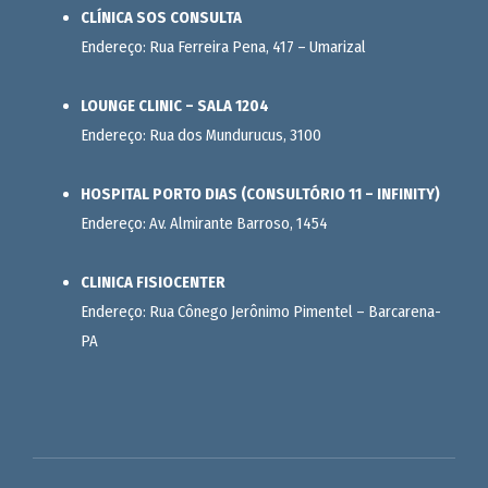
CLÍNICA SOS CONSULTA
Endereço: Rua Ferreira Pena, 417 – Umarizal
LOUNGE CLINIC – SALA 1204
Endereço: Rua dos Mundurucus, 3100
HOSPITAL PORTO DIAS (CONSULTÓRIO 11 – INFINITY)
Endereço: Av. Almirante Barroso, 1454
CLINICA FISIOCENTER
Endereço: Rua Cônego Jerônimo Pimentel – Barcarena-
PA