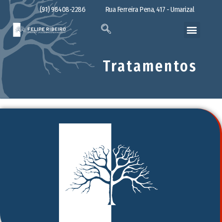
(91) 98408-2286
Rua Ferreira Pena, 417 - Umarizal
Tratamentos