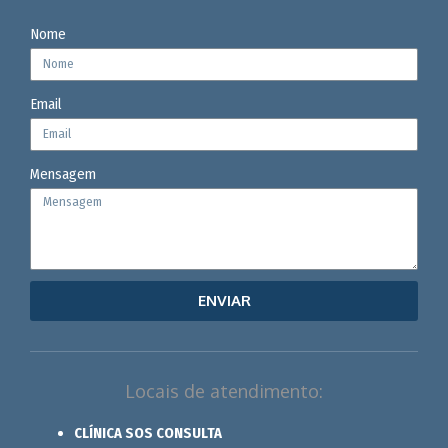
Nome
Email
Mensagem
ENVIAR
Locais de atendimento:
CLÍNICA SOS CONSULTA