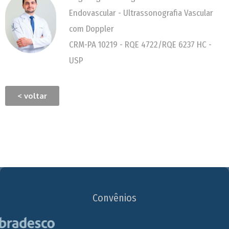
Endovascular - Ultrassonografia Vascular
com Doppler
CRM-PA 10219 - RQE 4722/RQE 6237 HC -
USP
< voltar
Convênios