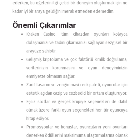
ederken, bu öğelerin ilgi çekici bir deneyim oluşturmak için ne
kadar iyi bir araya geldiğini merak etmeden edemedim.
Önemli Çıkarımlar
Kraken Casino, tüm cihazdan oyunları kolayca
dolaşmanızı ve tadını çıkarmanızı sağlayan sezgisel bir
arayüze sahiptir.
Gelişmiş kriptolama ve çok faktörlü kimlik doğrulama,
verilerinizin korunmasını ve oyun deneyiminizin
emniyette olmasını sağlar.
Zarif tasarım ve zengin mavi renk paleti, oyuncular için
estetik açıdan cazip ve cezbedici bir ortam oluşturuyor.
Eşsiz slotlar ve gerçek krupiye seçenekleri de dahil
olmak üzere farklı oyun seçenekleri her tür oyuncuya
hitap ediyor.
Promosyonlar ve bonuslar, oyuncuların yeni oyunları
denerken ödüllerini maksimuma ulaştırmalarına olanak