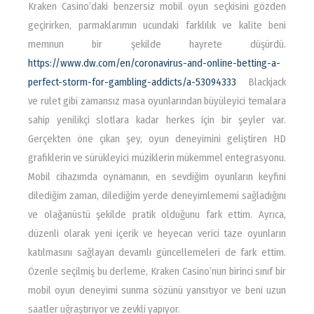
Kraken Casino’daki benzersiz mobil oyun seçkisini gözden
geçirirken, parmaklarımın ucundaki farklılık ve kalite beni
memnun bir şekilde hayrete düşürdü.
https://www.dw.com/en/coronavirus-and-online-betting-a-
perfect-storm-for-gambling-addicts/a-53094333
Blackjack
ve rulet gibi zamansız masa oyunlarından büyüleyici temalara
sahip yenilikçi slotlara kadar herkes için bir şeyler var.
Gerçekten öne çıkan şey, oyun deneyimini geliştiren HD
grafiklerin ve sürükleyici müziklerin mükemmel entegrasyonu.
Mobil cihazımda oynamanın, en sevdiğim oyunların keyfini
dilediğim zaman, dilediğim yerde deneyimlememi sağladığını
ve olağanüstü şekilde pratik olduğunu fark ettim. Ayrıca,
düzenli olarak yeni içerik ve heyecan verici taze oyunların
katılmasını sağlayan devamlı güncellemeleri de fark ettim.
Özenle seçilmiş bu derleme, Kraken Casino’nun birinci sınıf bir
mobil oyun deneyimi sunma sözünü yansıtıyor ve beni uzun
saatler uğraştırıyor ve zevkli yapıyor.