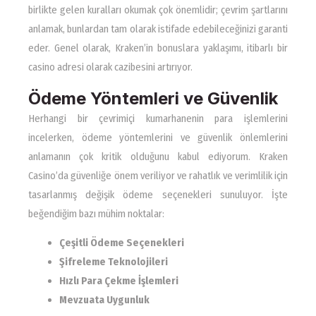
birlikte gelen kuralları okumak çok önemlidir; çevrim şartlarını
anlamak, bunlardan tam olarak istifade edebileceğinizi garanti
eder. Genel olarak, Kraken’in bonuslara yaklaşımı, itibarlı bir
casino adresi olarak cazibesini artırıyor.
Ödeme Yöntemleri ve Güvenlik
Herhangi bir çevrimiçi kumarhanenin para işlemlerini
incelerken, ödeme yöntemlerini ve güvenlik önlemlerini
anlamanın çok kritik olduğunu kabul ediyorum. Kraken
Casino’da güvenliğe önem veriliyor ve rahatlık ve verimlilik için
tasarlanmış değişik ödeme seçenekleri sunuluyor. İşte
beğendiğim bazı mühim noktalar:
Çeşitli Ödeme Seçenekleri
Şifreleme Teknolojileri
Hızlı Para Çekme İşlemleri
Mevzuata Uygunluk