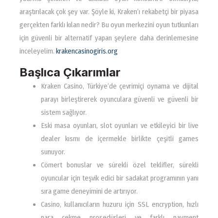
araştırılacak çok şey var. Şöyle ki, Kraken’ı rekabetçi bir piyasa
gerçekten farklı kılan nedir? Bu oyun merkezini oyun tutkunları
için güvenli bir alternatif yapan şeylere daha derinlemesine
inceleyelim.
krakencasinogiris.org
Başlıca Çıkarımlar
Kraken Casino, Türkiye’de çevrimiçi oynama ve dijital
parayı birleştirerek oyunculara güvenli ve güvenli bir
sistem sağlıyor.
Eski masa oyunları, slot oyunları ve etkileyici bir live
dealer kısmı de içermekle birlikte çeşitli games
sunuyor.
Cömert bonuslar ve sürekli özel teklifler, sürekli
oyuncular için teşvik edici bir sadakat programının yanı
sıra game deneyimini de artırıyor.
Casino, kullanıcıların huzuru için SSL encryption, hızlı
para çekme prosedürleri ve farklı payment