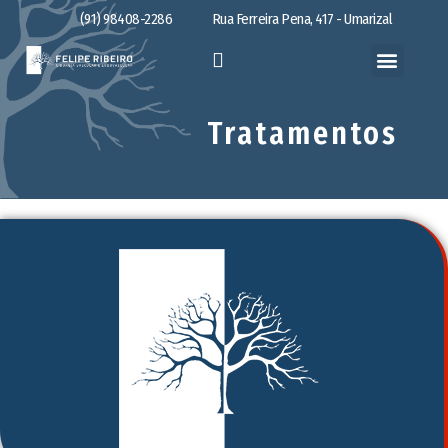
(91) 98408-2286
Rua Ferreira Pena, 417 - Umarizal
Tratamentos