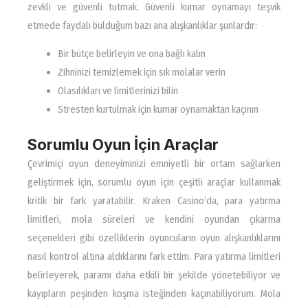
zevkli ve güvenli tutmak. Güvenli kumar oynamayı teşvik
etmede faydalı bulduğum bazı ana alışkanlıklar şunlardır:
Bir bütçe belirleyin ve ona bağlı kalın
Zihninizi temizlemek için sık molalar verin
Olasılıkları ve limitlerinizi bilin
Stresten kurtulmak için kumar oynamaktan kaçının
Sorumlu Oyun İçin Araçlar
Çevrimiçi oyun deneyiminizi emniyetli bir ortam sağlarken
geliştirmek için, sorumlu oyun için çeşitli araçlar kullanmak
kritik bir fark yaratabilir. Kraken Casino’da, para yatırma
limitleri, mola süreleri ve kendini oyundan çıkarma
seçenekleri gibi özelliklerin oyuncuların oyun alışkanlıklarını
nasıl kontrol altına aldıklarını fark ettim. Para yatırma limitleri
belirleyerek, paramı daha etkili bir şekilde yönetebiliyor ve
kayıpların peşinden koşma isteğinden kaçınabiliyorum. Mola