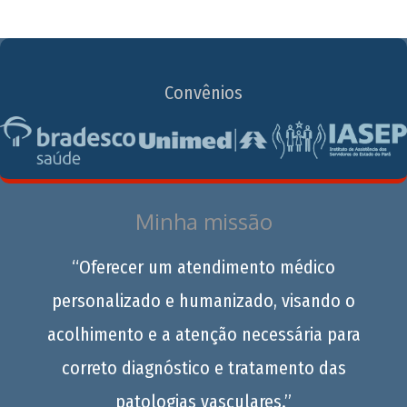
Convênios
Minha missão
“Oferecer um atendimento médico
personalizado e humanizado, visando o
acolhimento e a atenção necessária para
correto diagnóstico e tratamento das
patologias vasculares.”