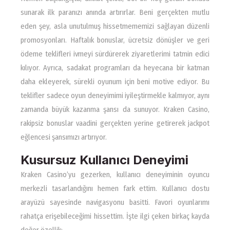
sunarak ilk paranızı anında artırırlar. Beni gerçekten mutlu
eden şey, asla unutulmuş hissetmememizi sağlayan düzenli
promosyonları. Haftalık bonuslar, ücretsiz dönüşler ve geri
ödeme teklifleri ivmeyi sürdürerek ziyaretlerimi tatmin edici
kılıyor. Ayrıca, sadakat programları da heyecana bir katman
daha ekleyerek, sürekli oyunum için beni motive ediyor. Bu
teklifler sadece oyun deneyimimi iyileştirmekle kalmıyor, aynı
zamanda büyük kazanma şansı da sunuyor. Kraken Casino,
rakipsiz bonuslar vaadini gerçekten yerine getirerek jackpot
eğlencesi şansımızı artırıyor.
Kusursuz Kullanıcı Deneyimi
Kraken Casino’yu gezerken, kullanıcı deneyiminin oyuncu
merkezli tasarlandığını hemen fark ettim. Kullanıcı dostu
arayüzü sayesinde navigasyonu basitti. Favori oyunlarımı
rahatça erişebileceğimi hissettim. İşte ilgi çeken birkaç kayda
değer özellik: