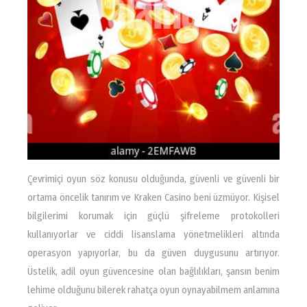
Çevrimiçi oyun söz konusu olduğunda, güvenli ve güvenli bir
ortama öncelik tanırım ve Kraken Casino beni üzmüyor. Kişisel
bilgilerimi korumak için güçlü şifreleme protokolleri
kullanıyorlar ve ciddi lisanslama yönetmelikleri altında
operasyon yapıyorlar, bu da güven duygusunu artırıyor.
Üstelik, adil oyun güvencesine olan bağlılıkları, şansın benim
lehime olduğunu bilerek rahatça oyun oynayabilmem anlamına