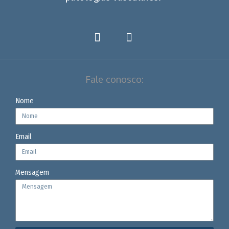
Fale conosco:
Nome
Email
Mensagem