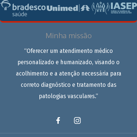
Minha missão
“Oferecer um atendimento médico
personalizado e humanizado, visando o
acolhimento e a atenção necessária para
correto diagnóstico e tratamento das
patologias vasculares.”