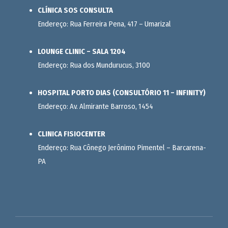
CLÍNICA SOS CONSULTA
Endereço: Rua Ferreira Pena, 417 – Umarizal
LOUNGE CLINIC – SALA 1204
Endereço: Rua dos Mundurucus, 3100
HOSPITAL PORTO DIAS (CONSULTÓRIO 11 – INFINITY)
Endereço: Av. Almirante Barroso, 1454
CLINICA FISIOCENTER
Endereço: Rua Cônego Jerônimo Pimentel – Barcarena-
PA