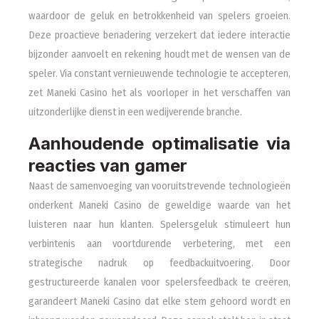
waardoor de geluk en betrokkenheid van spelers groeien.
Deze proactieve benadering verzekert dat iedere interactie
bijzonder aanvoelt en rekening houdt met de wensen van de
speler. Via constant vernieuwende technologie te accepteren,
zet Maneki Casino het als voorloper in het verschaffen van
uitzonderlijke dienst in een wedijverende branche.
Aanhoudende optimalisatie via
reacties van gamer
Naast de samenvoeging van vooruitstrevende technologieën
onderkent Maneki Casino de geweldige waarde van het
luisteren naar hun klanten. Spelersgeluk stimuleert hun
verbintenis aan voortdurende verbetering, met een
strategische nadruk op feedbackuitvoering. Door
gestructureerde kanalen voor spelersfeedback te creëren,
garandeert Maneki Casino dat elke stem gehoord wordt en