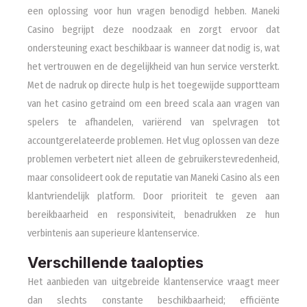
een oplossing voor hun vragen benodigd hebben. Maneki
Casino begrijpt deze noodzaak en zorgt ervoor dat
ondersteuning exact beschikbaar is wanneer dat nodig is, wat
het vertrouwen en de degelijkheid van hun service versterkt.
Met de nadruk op directe hulp is het toegewijde supportteam
van het casino getraind om een breed scala aan vragen van
spelers te afhandelen, variërend van spelvragen tot
accountgerelateerde problemen. Het vlug oplossen van deze
problemen verbetert niet alleen de gebruikerstevredenheid,
maar consolideert ook de reputatie van Maneki Casino als een
klantvriendelijk platform. Door prioriteit te geven aan
bereikbaarheid en responsiviteit, benadrukken ze hun
verbintenis aan superieure klantenservice.
Verschillende taalopties
Het aanbieden van uitgebreide klantenservice vraagt meer
dan slechts constante beschikbaarheid; efficiënte