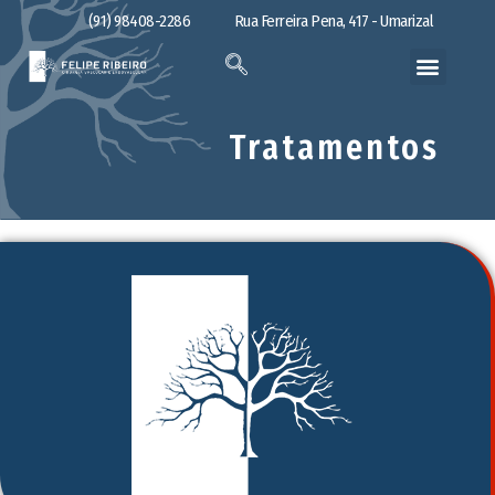
(91) 98408-2286
Rua Ferreira Pena, 417 - Umarizal
Tratamentos