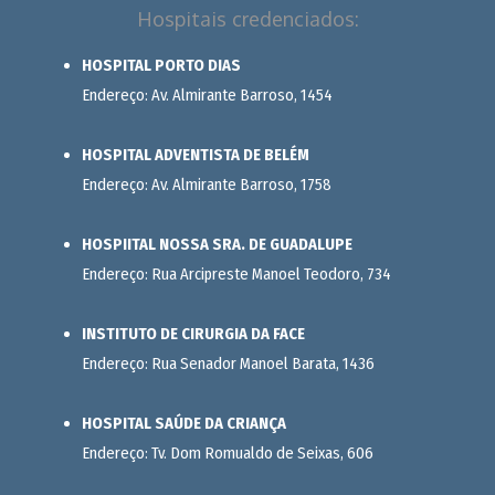
Hospitais credenciados:
HOSPITAL PORTO DIAS
Endereço: Av. Almirante Barroso, 1454
HOSPITAL ADVENTISTA DE BELÉM
Endereço: Av. Almirante Barroso, 1758
HOSPIITAL NOSSA SRA. DE GUADALUPE
Endereço: Rua Arcipreste Manoel Teodoro, 734
INSTITUTO DE CIRURGIA DA FACE
Endereço: Rua Senador Manoel Barata, 1436
HOSPITAL SAÚDE DA CRIANÇA
Endereço: Tv. Dom Romualdo de Seixas, 606