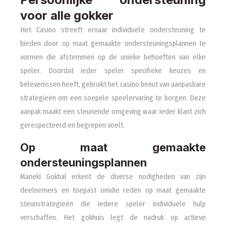
voor alle gokker
Het Casino streeft ernaar individuele ondersteuning te
bieden door op maat gemaakte ondersteuningsplannen te
vormen die afstemmen op de unieke behoeften van elke
speler. Doordat ieder speler specifieke keuzes en
belevenissen heeft, gebruikt het casino benut van aanpasbare
strategieën om een soepele speelervaring te borgen. Deze
aanpak maakt een steunende omgeving waar ieder klant zich
gerespecteerd en begrepen voelt.
Op maat gemaakte
ondersteuningsplannen
Maneki Gokhal erkent de diverse nodigheden van zijn
deelnemers en toepast omdie reden op maat gemaakte
steunstrategieën die iedere speler individuele hulp
verschaffen. Het gokhuis legt de nadruk op actieve