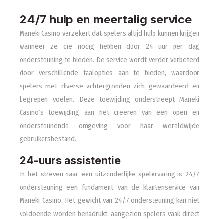
24/7 hulp en meertalig service
Maneki Casino verzekert dat spelers altijd hulp kunnen krijgen
wanneer ze die nodig hebben door 24 uur per dag
ondersteuning te bieden. De service wordt verder verbeterd
door verschillende taalopties aan te bieden, waardoor
spelers met diverse achtergronden zich gewaardeerd en
begrepen voelen. Deze toewijding onderstreept Maneki
Casino’s toewijding aan het creëren van een open en
ondersteunende omgeving voor haar wereldwijde
gebruikersbestand.
24-uurs assistentie
In het streven naar een uitzonderlijke spelervaring is 24/7
ondersteuning een fundament van de klantenservice van
Maneki Casino. Het gewicht van 24/7 ondersteuning kan niet
voldoende worden benadrukt, aangezien spelers vaak direct