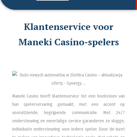
Klantenservice voor
Maneki Casino-spelers
Maneki Casino heeft klantenservice tot een hoeksteen van
hun spelerservaring gemaakt, met een accent op
vooruitziende, begrijpende communicatie. Met 24/7
ondersteuning en meertalige service garanderen ze vlugge,
individuele ondersteuning voor iedere speler. Door de inzet