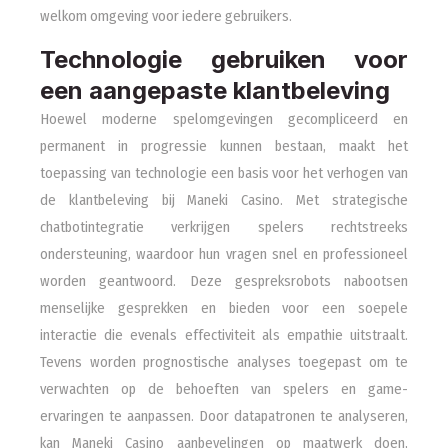
welkom omgeving voor iedere gebruikers.
Technologie gebruiken voor
een aangepaste klantbeleving
Hoewel moderne spelomgevingen gecompliceerd en
permanent in progressie kunnen bestaan, maakt het
toepassing van technologie een basis voor het verhogen van
de klantbeleving bij Maneki Casino. Met strategische
chatbotintegratie verkrijgen spelers rechtstreeks
ondersteuning, waardoor hun vragen snel en professioneel
worden geantwoord. Deze gespreksrobots nabootsen
menselijke gesprekken en bieden voor een soepele
interactie die evenals effectiviteit als empathie uitstraalt.
Tevens worden prognostische analyses toegepast om te
verwachten op de behoeften van spelers en game-
ervaringen te aanpassen. Door datapatronen te analyseren,
kan Maneki Casino aanbevelingen op maatwerk doen,