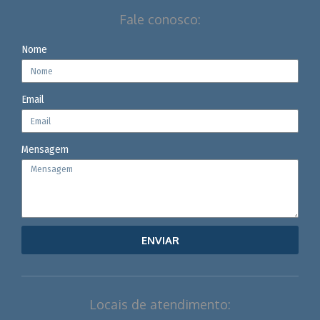
Fale conosco:
Nome
Email
Mensagem
ENVIAR
Locais de atendimento: