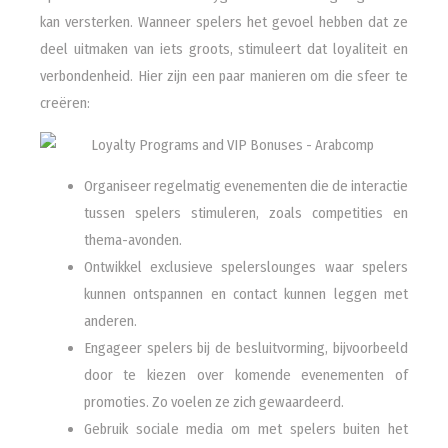
kan versterken. Wanneer spelers het gevoel hebben dat ze
deel uitmaken van iets groots, stimuleert dat loyaliteit en
verbondenheid. Hier zijn een paar manieren om die sfeer te
creëren:
Organiseer regelmatig evenementen die de interactie
tussen spelers stimuleren, zoals competities en
thema-avonden.
Ontwikkel exclusieve spelerslounges waar spelers
kunnen ontspannen en contact kunnen leggen met
anderen.
Engageer spelers bij de besluitvorming, bijvoorbeeld
door te kiezen over komende evenementen of
promoties. Zo voelen ze zich gewaardeerd.
Gebruik sociale media om met spelers buiten het