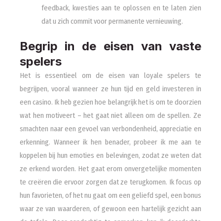
feedback, kwesties aan te oplossen en te laten zien
dat u zich commit voor permanente vernieuwing.
Begrip in de eisen van vaste
spelers
Het is essentieel om de eisen van loyale spelers te
begrijpen, vooral wanneer ze hun tijd en geld investeren in
een casino. Ik heb gezien hoe belangrijk het is om te doorzien
wat hen motiveert – het gaat niet alleen om de spellen. Ze
smachten naar een gevoel van verbondenheid, appreciatie en
erkenning. Wanneer ik hen benader, probeer ik me aan te
koppelen bij hun emoties en belevingen, zodat ze weten dat
ze erkend worden. Het gaat erom onvergetelijke momenten
te creëren die ervoor zorgen dat ze terugkomen. Ik focus op
hun favorieten, of het nu gaat om een geliefd spel, een bonus
waar ze van waarderen, of gewoon een hartelijk gezicht aan