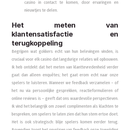
casino in contact te komen, door ervaringen en
nieuwtjes te delen.
Het meten van
klantensatisfactie en
terugkoppeling
Begrijpen wat gokkers echt van hun belevingen vinden, is
cruciaal voor elk casino dat langdurige relaties wil opbouwen.
Ik heb ontdekt dat het meten van klanttevredenheid verder
gaat dan alleen enquêtes; het gaat erom echt naar onze
spelers te luisteren. Wanneer we feedback verzamelen – of
het nu via persoonlijke gesprekken, reactieformulieren of
online reviews is – geeft dat ons waardevolle perspectieven.
Ik vind het belangrijk om zowel complimenten als klachten te
bespreken, om spelers te laten zien dat hun stem ertoe doet.
Het is ook strategisch: blije spelers komen eerder terug.
Bovendien toont het opvolgen van feedback onze toewijding