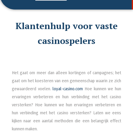
Klantenhulp voor vaste
casinospelers
Het gaat om meer dan alleen kortingen of campagnes; het
gaat om het koesteren van een gemeenschap waarin ze zich
gewaardeerd voelen.
loyal-casino.com
Hoe kunnen we hun
ervaringen verbeteren en hun verbinding met het casino
versterken? Hoe kunnen we hun ervaringen verbeteren en
hun verbinding met het casino versterken? Laten we eens
kijken naar een aantal methoden die een belangrijk effect
kunnen maken.