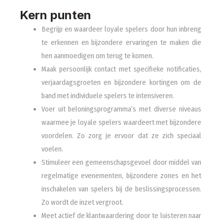
Kern punten
Begrijp en waardeer loyale spelers door hun inbreng
te erkennen en bijzondere ervaringen te maken die
hen aanmoedigen om terug te komen.
Maak persoonlijk contact met specifieke notificaties,
verjaardagsgroeten en bijzondere kortingen om de
band met individuele spelers te intensiveren.
Voer uit beloningsprogramma’s met diverse niveaus
waarmee je loyale spelers waardeert met bijzondere
voordelen. Zo zorg je ervoor dat ze zich speciaal
voelen.
Stimuleer een gemeenschapsgevoel door middel van
regelmatige evenementen, bijzondere zones en het
inschakelen van spelers bij de beslissingsprocessen.
Zo wordt de inzet vergroot.
Meet actief de klantwaardering door te luisteren naar