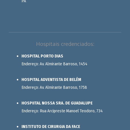
PA
Hospitais credenciados:
HOSPITAL PORTO DIAS
Endereço: Av. Almirante Barroso, 1454
HOSPITAL ADVENTISTA DE BELÉM
Endereço: Av. Almirante Barroso, 1758
HOSPIITAL NOSSA SRA. DE GUADALUPE
Endereço: Rua Arcipreste Manoel Teodoro, 734
INSTITUTO DE CIRURGIA DA FACE