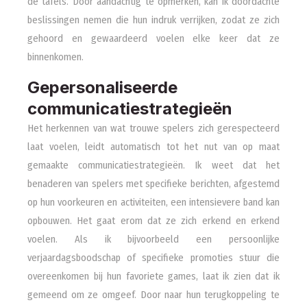
de tafels. Door aandachtig te opmerken, kan ik doordachte
beslissingen nemen die hun indruk verrijken, zodat ze zich
gehoord en gewaardeerd voelen elke keer dat ze
binnenkomen.
Gepersonaliseerde
communicatiestrategieën
Het herkennen van wat trouwe spelers zich gerespecteerd
laat voelen, leidt automatisch tot het nut van op maat
gemaakte communicatiestrategieën. Ik weet dat het
benaderen van spelers met specifieke berichten, afgestemd
op hun voorkeuren en activiteiten, een intensievere band kan
opbouwen. Het gaat erom dat ze zich erkend en erkend
voelen. Als ik bijvoorbeeld een persoonlijke
verjaardagsboodschap of specifieke promoties stuur die
overeenkomen bij hun favoriete games, laat ik zien dat ik
gemeend om ze omgeef. Door naar hun terugkoppeling te