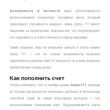
Безопасность и честность
игры обеспечиваются
использованием генератора случайных чисел, который
гарантирует случайность каждого спина. Azino 777 имеет
лицензию на проведение азартных игр, что подтверждает
его надежность и ответственность перед игроками.
Таким образом, игра на реальные деньги в слоты казино
Azino 777 — это не только возможность получить
адреналин и удовольствие от процесса, но и шанс выиграть
значительные суммы денег.
Как пополнить счет
Чтобы пополнить счет в онлайн-казино
Азино777
, игрокам
из России предлагается несколько удобных и безопасных
способов. Один из самых популярных методов — это
использование банковских карт. Поддерживаются карты