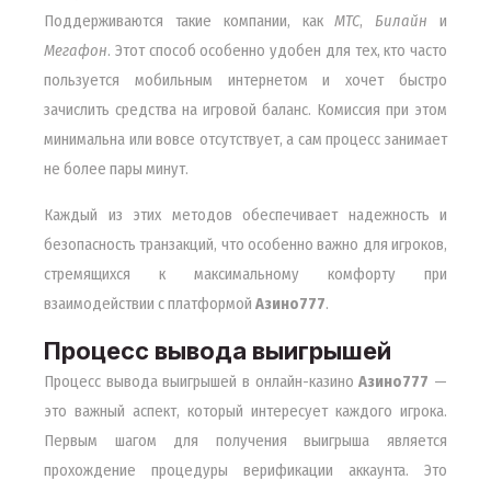
Поддерживаются такие компании, как
МТС
,
Билайн
и
Мегафон
. Этот способ особенно удобен для тех, кто часто
пользуется мобильным интернетом и хочет быстро
зачислить средства на игровой баланс. Комиссия при этом
минимальна или вовсе отсутствует, а сам процесс занимает
не более пары минут.
Каждый из этих методов обеспечивает надежность и
безопасность транзакций, что особенно важно для игроков,
стремящихся к максимальному комфорту при
взаимодействии с платформой
Азино777
.
Процесс вывода выигрышей
Процесс вывода выигрышей в онлайн-казино
Азино777
—
это важный аспект, который интересует каждого игрока.
Первым шагом для получения выигрыша является
прохождение процедуры верификации аккаунта. Это