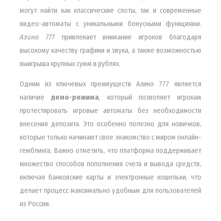
могут найти как классические слоты, так и современные
видео-автоматы с уникальными бонусными функциями.
Азино 777
привлекает внимание игроков благодаря
высокому качеству графики и звука, а также возможностью
выигрыша крупных сумм в рублях.
Одним из ключевых преимуществ Азино 777 является
наличие
демо-режима
, который позволяет игрокам
протестировать игровые автоматы без необходимости
внесения депозита. Это особенно полезно для новичков,
которые только начинают свое знакомство с миром онлайн-
гемблинга. Важно отметить, что платформа поддерживает
множество способов пополнения счета и вывода средств,
включая банковские карты и электронные кошельки, что
делает процесс максимально удобным для пользователей
из России.