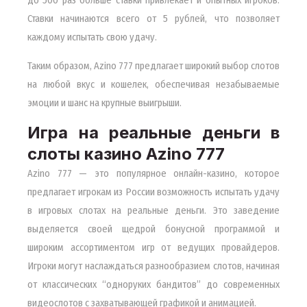
Ставки начинаются всего от 5 рублей, что позволяет
каждому испытать свою удачу.
Таким образом, Azino 777 предлагает широкий выбор слотов
на любой вкус и кошелек, обеспечивая незабываемые
эмоции и шанс на крупные выигрыши.
Игра на реальные деньги в
слоты казино Azino 777
Azino 777 — это популярное онлайн-казино, которое
предлагает игрокам из России возможность испытать удачу
в игровых слотах на реальные деньги. Это заведение
выделяется своей щедрой бонусной программой и
широким ассортиментом игр от ведущих провайдеров.
Игроки могут наслаждаться разнообразием слотов, начиная
от классических “одноруких бандитов” до современных
видеослотов с захватывающей графикой и анимацией.