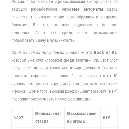
России, предлагающее игрокам широкий выбор слотов от
ведущих разработчиков.
Игровые автоматы
здесь
привлекают внимание своим разнообразием и щедрыми
бонусами. Для тех, кто ищет адреналин и большие
выигрыши, Azino 777 предоставляет возможность
попробовать удачу в лучших слотах.
Один из самых популярных слотов
— это
Book of Ra
,
который уже стал классикой среди азартных игр. Этот слот
предлагает игрокам окунуться в мир древнего Египта и
поискать сокровища фараонов. Ставки начинаются от 10
рублей, что делает игру доступной для всех категорий
игроков. Кроме того, высокий коэффициент возврата (RTP)
позволяет рассчитывать на частые выигрыши.
Минимальная
Максимальный
Слот
RTP
ставка
выигрыш