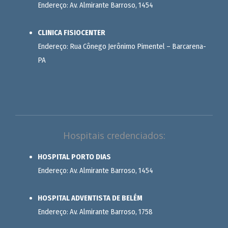
Endereço: Av. Almirante Barroso, 1454
CLINICA FISIOCENTER
Endereço: Rua Cônego Jerônimo Pimentel – Barcarena-
PA
Hospitais credenciados:
HOSPITAL PORTO DIAS
Endereço: Av. Almirante Barroso, 1454
HOSPITAL ADVENTISTA DE BELÉM
Endereço: Av. Almirante Barroso, 1758