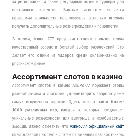
за регистрацию, а также регулярные акции и турниры для
постоянных клиентов. Важным аспектом является
программа лояльности, позволяющая активным игрокам
получать дополнительные вознаграждения и привилегии.
В целом, Азино 777 предлагает своим пользователям
качественный сервис и богатый выбор развлечений. Это
делает его одним из лидеров среди онлайн-казино на
российском рынке.
Ассортимент слотов в казино
Ассортимент слотов в казино
Азино777
поражает своим
разнообразием и способен удовлетворить запросы даже
самых искушенных игроков. Здесь можно найти
более
1000 различных игр
, каждая из которых предлагает
уникальные возможности для выигрыша и незабываемые
эмоции. Важно отметить, что
Азино777 официальный сайт
предоставляет доступ к слотам от ведущих разработчиков,