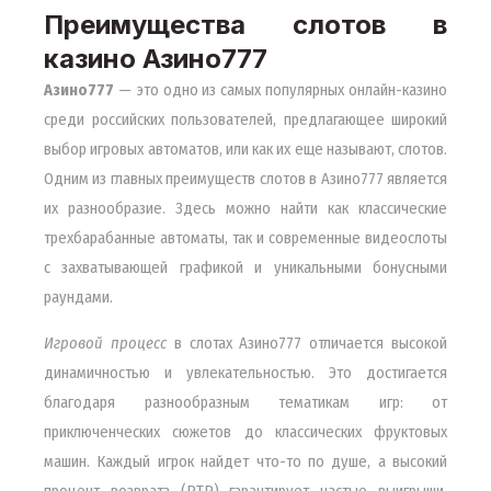
Преимущества слотов в
казино Азино777
Азино777
— это одно из самых популярных онлайн-казино
среди российских пользователей, предлагающее широкий
выбор игровых автоматов, или как их еще называют, слотов.
Одним из главных преимуществ слотов в Азино777 является
их разнообразие. Здесь можно найти как классические
трехбарабанные автоматы, так и современные видеослоты
с захватывающей графикой и уникальными бонусными
раундами.
Игровой процесс
в слотах Азино777 отличается высокой
динамичностью и увлекательностью. Это достигается
благодаря разнообразным тематикам игр: от
приключенческих сюжетов до классических фруктовых
машин. Каждый игрок найдет что-то по душе, а высокий
процент возврата (RTP) гарантирует частые выигрыши.