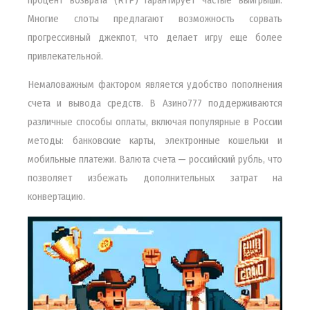
Многие слоты предлагают возможность сорвать
прогрессивный джекпот, что делает игру еще более
привлекательной.
Немаловажным фактором является удобство пополнения
счета и вывода средств. В Азино777 поддерживаются
различные способы оплаты, включая популярные в России
методы: банковские карты, электронные кошельки и
мобильные платежи. Валюта счета — российский рубль, что
позволяет избежать дополнительных затрат на
конвертацию.