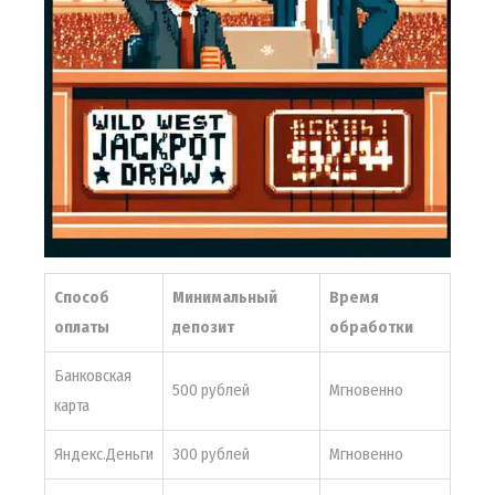
Способ
Минимальный
Время
оплаты
депозит
обработки
Банковская
500 рублей
Мгновенно
карта
Яндекс.Деньги
300 рублей
Мгновенно