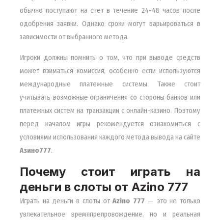
обычно поступают на счет в течение 24-48 часов после
одобрения заявки. Однако сроки могут варьироваться в
зависимости от выбранного метода.
Игроки должны помнить о том, что при выводе средств
может взиматься комиссия, особенно если используются
международные платежные системы. Также стоит
учитывать возможные ограничения со стороны банков или
платежных систем на транзакции с онлайн-казино. Поэтому
перед началом игры рекомендуется ознакомиться с
условиями использования каждого метода вывода на сайте
Азино777
.
Почему стоит играть на
деньги в слоты от Azino 777
Играть на деньги в слоты от
Azino 777
— это не только
увлекательное времяпрепровождение, но и реальная