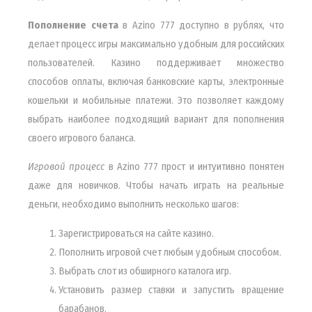
Пополнение счета
в Azino 777 доступно в рублях, что
делает процесс игры максимально удобным для российских
пользователей. Казино поддерживает множество
способов оплаты, включая банковские карты, электронные
кошельки и мобильные платежи. Это позволяет каждому
выбрать наиболее подходящий вариант для пополнения
своего игрового баланса.
Игровой процесс
в Azino 777 прост и интуитивно понятен
даже для новичков. Чтобы начать играть на реальные
деньги, необходимо выполнить несколько шагов:
Зарегистрироваться на сайте казино.
Пополнить игровой счет любым удобным способом.
Выбрать слот из обширного каталога игр.
Установить размер ставки и запустить вращение
барабанов.