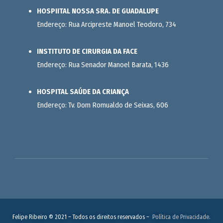
HOSPIITAL NOSSA SRA. DE GUADALUPE
Endereço: Rua Arcipreste Manoel Teodoro, 734
INSTITUTO DE CIRURGIA DA FACE
Endereço: Rua Senador Manoel Barata, 1436
HOSPITAL SAÚDE DA CRIANÇA
Endereço: Tv. Dom Romualdo de Seixas, 606
Felipe Ribeiro © 2021 – Todos os direitos reservados –
Política de Privacidade.