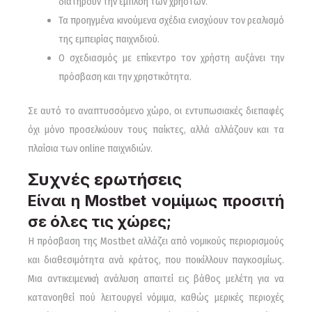
διατηρούν την εμπλοή των χρηστών.
Τα προηγμένα κινούμενα σχέδια ενισχύουν τον ρεαλισμό
της εμπειρίας παιχνιδιού.
Ο σχεδιασμός με επίκεντρο τον χρήστη αυξάνει την
πρόσβαση και την χρηστικότητα.
Σε αυτό το αναπτυσσόμενο χώρο, οι εντυπωσιακές διεπαφές
όχι μόνο προσελκύουν τους παίκτες, αλλά αλλάζουν και τα
πλαίσια των online παιχνιδιών.
Συχνές ερωτήσεις
Είναι η Mostbet νομίμως προσιτή
σε όλες τις χώρες;
Η πρόσβαση της Mostbet αλλάζει από νομικούς περιορισμούς
και διαθεσιμότητα ανά κράτος, που ποικίλλουν παγκοσμίως.
Μια αντικειμενική ανάλυση απαιτεί εις βάθος μελέτη για να
κατανοηθεί πού λειτουργεί νόμιμα, καθώς μερικές περιοχές