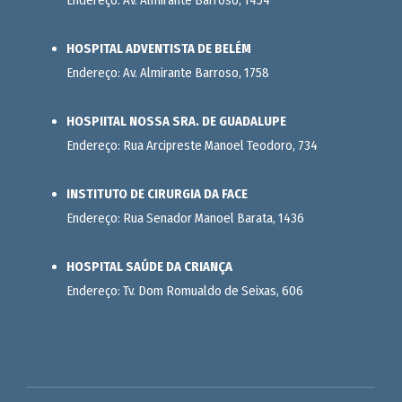
HOSPITAL ADVENTISTA DE BELÉM
Endereço: Av. Almirante Barroso, 1758
HOSPIITAL NOSSA SRA. DE GUADALUPE
Endereço: Rua Arcipreste Manoel Teodoro, 734
INSTITUTO DE CIRURGIA DA FACE
Endereço: Rua Senador Manoel Barata, 1436
HOSPITAL SAÚDE DA CRIANÇA
Endereço: Tv. Dom Romualdo de Seixas, 606