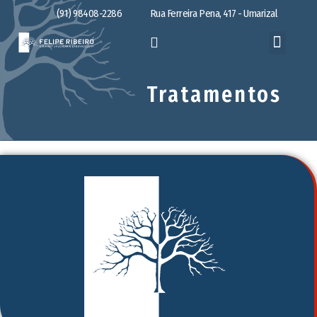
(91) 98408-2286
Rua Ferreira Pena, 417 - Umarizal
Tratamentos