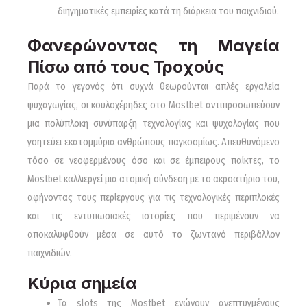
διηγηματικές εμπειρίες κατά τη διάρκεια του παιχνιδιού.
Φανερώνοντας τη Μαγεία
Πίσω από τους Τροχούς
Παρά το γεγονός ότι συχνά θεωρούνται απλές εργαλεία
ψυχαγωγίας, οι κουλοχέρηδες στο Mostbet αντιπροσωπεύουν
μια πολύπλοκη συνύπαρξη τεχνολογίας και ψυχολογίας που
γοητεύει εκατομμύρια ανθρώπους παγκοσμίως. Απευθυνόμενο
τόσο σε νεοφερμένους όσο και σε έμπειρους παίκτες, το
Mostbet καλλιεργεί μια ατομική σύνδεση με το ακροατήριο του,
αφήνοντας τους περίεργους για τις τεχνολογικές περιπλοκές
και τις εντυπωσιακές ιστορίες που περιμένουν να
αποκαλυφθούν μέσα σε αυτό το ζωντανό περιβάλλον
παιχνιδιών.
Κύρια σημεία
Τα slots της Mostbet ενώνουν ανεπτυγμένους