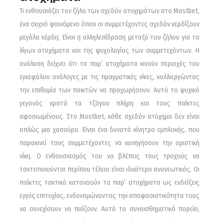
Τι ενθουσιάζει τον ζήλο των σχεδόν ατυχημάτων στο Mostbet,
ένα συχνό φαινόμενο όπου οι συμμετέχοντες σχεδόν κερδίζουν
μεγάλα κέρδη; Είναι η αλληλεπίδραση μεταξύ του ζήλου για τα
λίγων ατυχήματα και της ψυχολογίας των συμμετεχόντων. Η
ανάλυση δείχνει ότι τα παρ’ ατυχήματα κινούν περιοχές του
εγκεφάλου ανάλογες με τις πραγματικές νίκες, καλλιεργώντας
την επιθυμία των παικτών να προχωρήσουν. Αυτό το ψυχικό
γεγονός κρατά τα τζόγου πλήρη και τους παίκτες
αφοσιωμένους. Στο Mostbet, κάθε σχεδόν ατύχημα δεν είναι
απλώς μια χασούρα. Είναι ένα δυνατό κίνητρο εμπλοκής, που
παρακινεί τους συμμετέχοντες να κυνηγήσουν την οριστική
νίκη. Ο ενθουσιασμός του να βλέπεις τους τροχούς να
τακτοποιούνται περίπου τέλεια είναι ιδιαίτερα ανανεωτικός. Οι
παίκτες τακτικά κατανοούν τα παρ’ ατυχήματα ως ενδείξεις
εγγύς επιτυχίας, ενδυναμώνοντας την αποφασιστικότητα τους
να συνεχίσουν να παίζουν. Αυτό το συναισθηματικό πορεία,