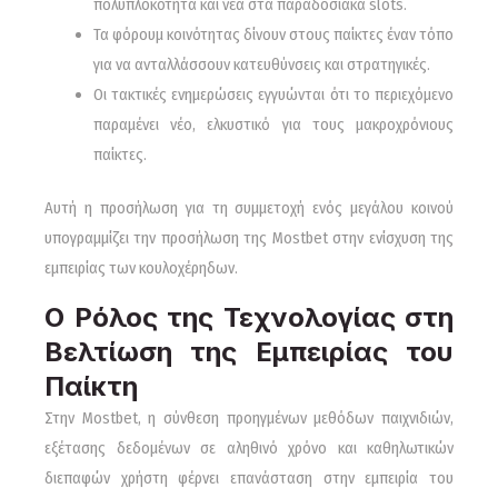
πολυπλοκότητα και νέα στα παραδοσιακά slots.
Τα φόρουμ κοινότητας δίνουν στους παίκτες έναν τόπο
για να ανταλλάσσουν κατευθύνσεις και στρατηγικές.
Οι τακτικές ενημερώσεις εγγυώνται ότι το περιεχόμενο
παραμένει νέο, ελκυστικό για τους μακροχρόνιους
παίκτες.
Αυτή η προσήλωση για τη συμμετοχή ενός μεγάλου κοινού
υπογραμμίζει την προσήλωση της Mostbet στην ενίσχυση της
εμπειρίας των κουλοχέρηδων.
Ο Ρόλος της Τεχνολογίας στη
Βελτίωση της Εμπειρίας του
Παίκτη
Στην Mostbet, η σύνθεση προηγμένων μεθόδων παιχνιδιών,
εξέτασης δεδομένων σε αληθινό χρόνο και καθηλωτικών
διεπαφών χρήστη φέρνει επανάσταση στην εμπειρία του