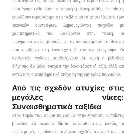
πρωταγωνιστές σε ένα πλούσιο πλέγμα περιπετειών. Αυτή η
προσέγγιση ενθαρρύνει τη διαρκή εμπλοκή, καθώς οι παίκτες
επενδύουν περισσότερο στα ταξίδια και τα αποτελέσματα των
εικονικών συντρόφων. Δημιουργώντας παιχνίδια με
χαρακτηριστικά που βασίζονται στην πλοκή, οι
προγραμματιστές μπορούν να αναπαραστήσουν το θέατρο
που συμβαίνει στη λογοτεχνία ή τον κινηματογράφο. Οι
αναλυτικές γνώσεις υποδηλώνουν ότι αυτή η μέθοδος
διήγησης όχι μόνο ενισχύει την διασκεδαστική αξία, αλλά και
εντείνει τη συναισθηματική απήχηση της εμπειρίας παιχνιδιού.
Από τις σχεδόν ατυχίες στις
μεγάλες νίκες:
Συναισθηματικά ταξίδια
Στον τομέα των online παιχνιδιών στην Mostbet, οι παίκτες
βιώνουν μία πλούσιο δίκτυο συναισθημάτων καθώς οι
περιστροφές κυμαίνονται ανάμεσα σχεδόν ατυχημάτων και