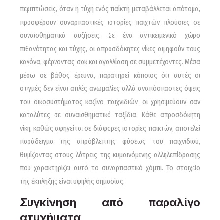
περιπτώσεις, όταν η τύχη ενός παίκτη μεταβάλλεται απότομα,
προσφέρουν συναρπαστικές ιστορίες παιχτών πλούσιες σε
συναισθηματικά αυξήσεις. Σε ένα αντικειμενικό χώρο
πιθανότητας και τύχης, οι απροσδόκητες νίκες αψηφούν τους
κανόνα, φέρνοντας σοκ και αγαλλίαση σε συμμετέχοντες. Μέσα
μέσω σε βάθος έρευνα, παρατηρεί κάποιος ότι αυτές οι
στιγμές δεν είναι απλές ανωμαλίες αλλά αναπόσπαστες όψεις
του οικοσυστήματος καζίνο παιχνιδιών, οι χρησιμεύουν σαν
καταλύτες σε συναισθηματικά ταξίδια. Κάθε απροσδόκητη
νίκη, καθώς αφηγείται σε διάφορες ιστορίες παικτών, αποτελεί
παράδειγμα της απρόβλεπτης φύσεως του παιχνιδιού,
θυμίζοντας στους λάτρεις της κυμαινόμενης αλληλεπίδρασης
που χαρακτηρίζει αυτό το συναρπαστικό χόμπι. Το στοιχείο
της έκπληξης είναι υψηλής σημασίας.
Συγκίνηση από παραλίγο
ατυχήματα