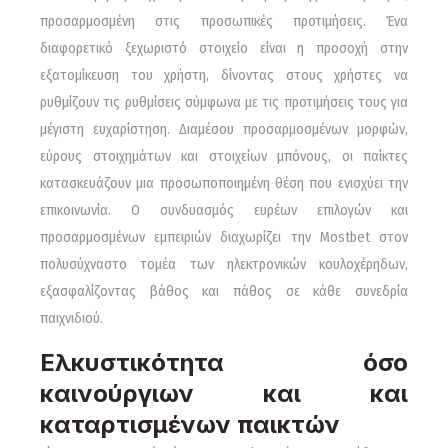
προσαρμοσμένη στις προσωπικές προτιμήσεις. Ένα
διαφορετικό ξεχωριστό στοιχείο είναι η προσοχή στην
εξατομίκευση του χρήστη, δίνοντας στους χρήστες να
ρυθμίζουν τις ρυθμίσεις σύμφωνα με τις προτιμήσεις τους για
μέγιστη ευχαρίστηση. Διαμέσου προσαρμοσμένων μορφών,
εύρους στοιχημάτων και στοιχείων μπόνους, οι παίκτες
κατασκευάζουν μια προσωποποιημένη θέση που ενισχύει την
επικοινωνία. Ο συνδυασμός ευρέων επιλογών και
προσαρμοσμένων εμπειριών διαχωρίζει την Mostbet στον
πολυσύχναστο τομέα των ηλεκτρονικών κουλοχέρηδων,
εξασφαλίζοντας βάθος και πάθος σε κάθε συνεδρία
παιχνιδιού.
Ελκυστικότητα όσο
καινούργιων και και
καταρτισμένων παικτών