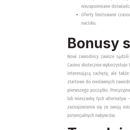
niezapomniane doświadc
Oferty limitowane czaso
nacisku.
Bonusy s
Nowi zawodnicy zawsze sądzili
Casino skutecznie wykorzystuje t
interesującą zachętę, ale takż
startowe do niedawnych zawodnik
pierwszego początku. Precyzyj
lub mieszankę tych alternatyw –
zaznajomienia się ze swoją usł
potencjalnych nabywców.