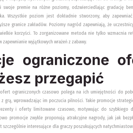
eli swoje premie na różne poziomy, odzwierciedlając gradację b
tnika. Wszystkie poziom jest dokładnie stworzony, aby zapewnia
yższe granice zakładów. Poziomy nagród zapewniają, że uczestnic
ielkie korzyści. To zorganizowane metoda nie tylko wzmacnia ret
 zapewnianie wyjątkowych wrażeń z zabawy.
je ograniczone ofe
żesz przegapić
ć ofert ograniczonych czasowo polega na ich umiejętności do pob
z grą, wprowadzając im poczucia pilności. Takie promocje strateg
prezenty i oferty limitowane czasowo, motywując do szybkiego dz
owo promocje zwykle proponują atrakcyjne nagrody, jak jak bezp
t szczególnie interesujące dla graczy poszukujących natychmiastowej