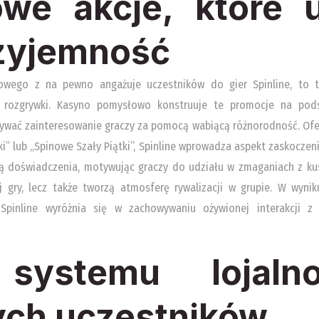
we akcje, które 
zyjemność
towego z na pewno angażuje uczestników do gier Spinline, to 
z rozgrywki. Kasyno pomysłowo konstruuje te promocje na po
mywać zainteresowanie graczy za pomocą wabiącą różnorodność. Ofer
ki” lub „Spinowe Szały Piątki”, Spinline wprowadza aspekt zaskoczen
 doświadczenia, motywując graczy do udziału w zmaganiach z ku
 gry, lecz także tworzą atmosferę rywalizacji w grupie. W wyni
 Spinline wyróżnia się w zachowywaniu ożywionej interakcji z 
systemu lojaln
ych uczestników