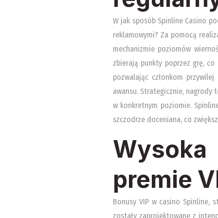
W jak sposób Spinline Casino po
reklamowymi? Za pomocą realizac
mechanizmie poziomów wiernośc
zbierają punkty poprzez grę, c
pozwalając członkom przywilej
awansu. Strategicznie, nagrody 
w konkretnym poziomie. Spinline
szczodrze doceniana, co zwiększ
Wysoka 
premie V
Bonusy VIP w casino Spinline, 
zostały zaprojektowane z intenc