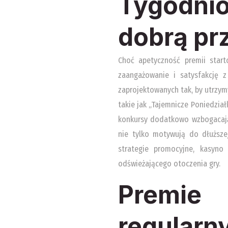
Tygodnio
dobrą pr
Choć apetyczność premii star
zaangażowanie i satysfakcję 
zaprojektowanych tak, by utrzy
takie jak „Tajemnicze Poniedział
konkursy dodatkowo wzbogacają
nie tylko motywują do dłuższej
strategie promocyjne, kasyno
odświeżającego otoczenia gry.
Premie 
regularn