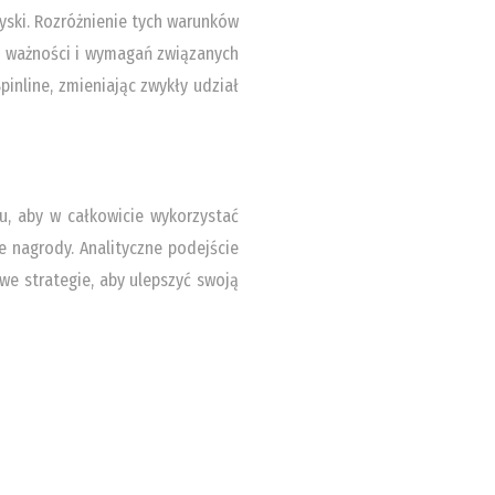
ski. Rozróżnienie tych warunków
 ważności i wymagań związanych
nline, zmieniając zwykły udział
u, aby w całkowicie wykorzystać
 nagrody. Analityczne podejście
e strategie, aby ulepszyć swoją