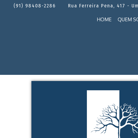
(91) 98408-2286
Rua Ferreira Pena, 417 - U
HOME
QUEM S