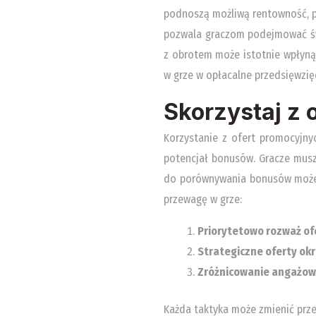
podnoszą możliwą rentowność, p
pozwala graczom podejmować św
z obrotem może istotnie wpłyną
w grze w opłacalne przedsięwzięc
Skorzystaj z 
Korzystanie z ofert promocyjny
potencjał bonusów. Gracze musz
do porównywania bonusów może p
przewagę w grze:
Priorytetowo rozważ ofe
Strategiczne oferty ok
Zróżnicowanie angażow
Każda taktyka może zmienić prze