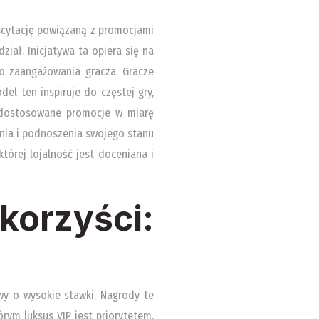
kscytację powiązaną z promocjami
iał. Inicjatywa ta opiera się na
o zaangażowania gracza. Gracze
l ten inspiruje do częstej gry,
i dostosowane promocje w miarę
ania i podnoszenia swojego stanu
tórej lojalność jest doceniana i
orzyści:
wy o wysokie stawki. Nagrody te
rym luksus VIP jest priorytetem.