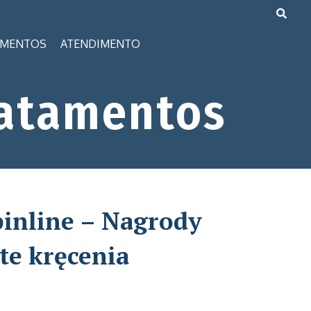
AMENTOS
ATENDIMENTO
atamentos
inline – Nagrody
te kręcenia