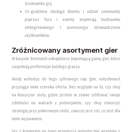
środowisko gry.
24-godzinna obsługa klienta i udział community
poprzez fora i eventy wspierają budowaniu
zintegrowanego i pomocnego doświadczenia
użytkowników.
Zróżnicowany asortyment gier
W kasynie Betmatch odnajdziesz imponującą gamę gier, które
zaspokoją preferencje każdego gracza.
Kiedy wchodzę do tego cyfrowego raju gier, natychmiast
przyciąga mnie szeroka oferta. Bez względu na to, czy chcę
na klasyczne sloty, gdzie jestem w stanie szlifować swoje
zdolności na walcach z potencjałem, czy chcę stworzyć
strategię przy pokerowym stole, zawsze jest coś, co jest dla
mnie wyzwaniem.
Gry z krupierem na żywo przenoszą autentyczne wrażenia z