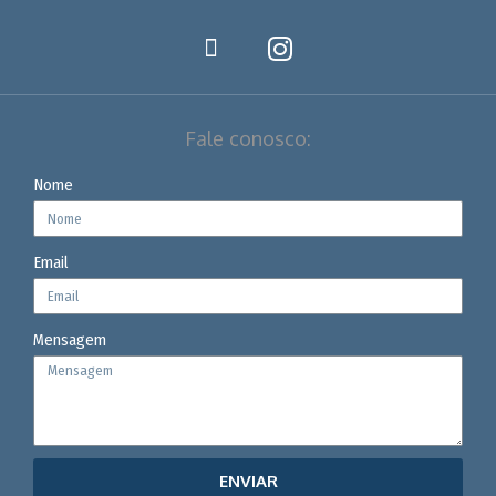
Fale conosco:
Nome
Email
Mensagem
ENVIAR