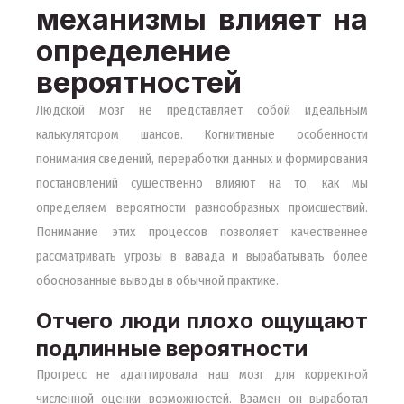
механизмы влияет на
определение
вероятностей
Людской мозг не представляет собой идеальным
калькулятором шансов. Когнитивные особенности
понимания сведений, переработки данных и формирования
постановлений существенно влияют на то, как мы
определяем вероятности разнообразных происшествий.
Понимание этих процессов позволяет качественнее
рассматривать угрозы в вавада и вырабатывать более
обоснованные выводы в обычной практике.
Отчего люди плохо ощущают
подлинные вероятности
Прогресс не адаптировала наш мозг для корректной
численной оценки возможностей. Взамен он выработал