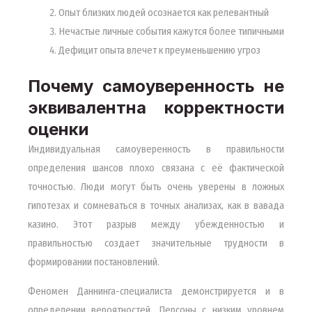
Опыт близких людей осознается как релевантный
Нечастые личные события кажутся более типичными
Дефицит опыта влечет к преуменьшению угроз
Почему самоуверенность не
эквивалентна корректности
оценки
Индивидуальная самоуверенность в правильности
определения шансов плохо связана с её фактической
точностью. Люди могут быть очень уверены в ложных
гипотезах и сомневаться в точных анализах, как в вавада
казино. Этот разрыв между убежденностью и
правильностью создает значительные трудности в
формировании постановлений.
Феномен Даннинга-специалиста демонстрируется и в
определении вероятностей. Персоны с низким уровнем