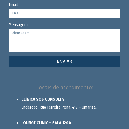
Email
Mensagem
ENVIAR
Locais de atendimento:
CLÍNICA SOS CONSULTA
Endereço: Rua Ferreira Pena, 417 – Umarizal
LOUNGE CLINIC – SALA 1204