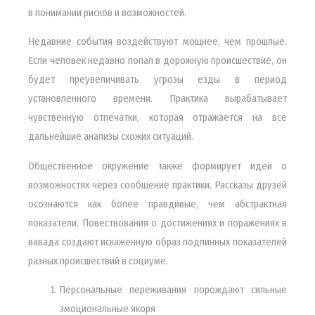
в понимании рисков и возможностей.
Недавние события воздействуют мощнее, чем прошлые.
Если человек недавно попал в дорожную происшествие, он
будет преувеличивать угрозы езды в период
установленного времени. Практика вырабатывает
чувственную отпечатки, которая отражается на все
дальнейшие анализы схожих ситуаций.
Общественное окружение также формирует идеи о
возможностях через сообщение практики. Рассказы друзей
осознаются как более правдивые, чем абстрактная
показатели. Повествования о достижениях и поражениях в
вавада создают искаженную образ подлинных показателей
разных происшествий в социуме.
Персональные переживания порождают сильные
эмоциональные якоря