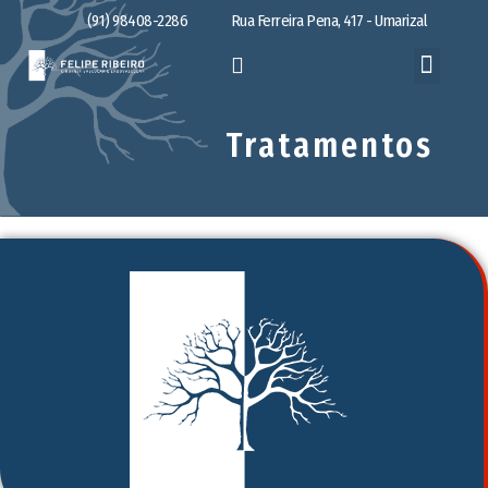
(91) 98408-2286
Rua Ferreira Pena, 417 - Umarizal
Tratamentos