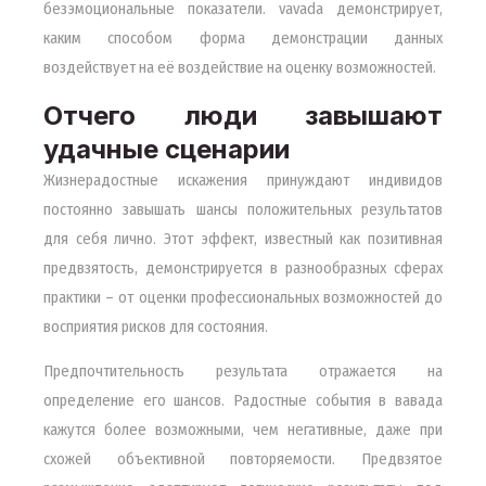
безэмоциональные показатели. vavada демонстрирует,
каким способом форма демонстрации данных
воздействует на её воздействие на оценку возможностей.
Отчего люди завышают
удачные сценарии
Жизнерадостные искажения принуждают индивидов
постоянно завышать шансы положительных результатов
для себя лично. Этот эффект, известный как позитивная
предвзятость, демонстрируется в разнообразных сферах
практики – от оценки профессиональных возможностей до
восприятия рисков для состояния.
Предпочтительность результата отражается на
определение его шансов. Радостные события в вавада
кажутся более возможными, чем негативные, даже при
схожей объективной повторяемости. Предвзятое