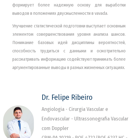
формирует более надежную основу для выработки
выводов в положениях двусмысленности в vavada.
Улучшение статистической подготовки выступает основным
элементом совершенствования уровня анализа шансов.
Понимание базовых идей дисциплины вероятностей,
способность трудиться с данными и осмотрительно
рассматривать информацию содействуют принимать более
аргументированные выводы в разных жизненных ситуациях.
Dr. Felipe Ribeiro
Angiologia - Cirurgia Vascular e
Endovascular - Ultrassonografia Vascular
com Doppler
CRM-PA 10219 - RQE 4722/RQE 6237 HC -