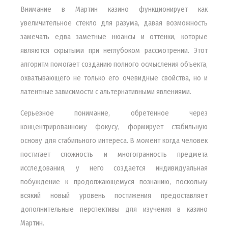
Внимание в Мартин казино функционирует как
увеличительное стекло для разума, давая возможность
замечать едва заметные нюансы и оттенки, которые
являются скрытыми при неглубоком рассмотрении. Этот
алгоритм помогает созданию полного осмысления объекта,
охватывающего не только его очевидные свойства, но и
латентные зависимости с альтернативными явлениями.
Серьезное понимание, обретенное через
концентрированному фокусу, формирует стабильную
основу для стабильного интереса. В момент когда человек
постигает сложность и многогранность предмета
исследования, у него создается индивидуальная
побуждение к продолжающемуся познанию, поскольку
всякий новый уровень постижения предоставляет
дополнительные перспективы для изучения в казино
Мартин.