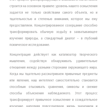
строится на основном правиле: уровень нашего осмысления
задается не только свойствами самого объекта, но и
тщательностью и степенью внимания, которое мы ему
предоставляем. Концентрированное созерцание способно
трансформировать обычную ходьбу в захватывающее
изучение природы, а стандартный диалог – в глубокий
психическое исследование.
Концентрация действует как катализатор творческого
мышления, содействуя обнаруживать удивительные
отношения между разными сторонами окружающего мира.
Когда мы тщательно рассматриваем привычные предметы
или явления, наш интеллект самостоятельно становится
способным отыскивать сравнения, символы и свежие
способы объяснения наблюдаемого. Этот процесс
трансформирует привычное осмысление в созидательное
изучение, наполняя повседневную жизнь значением и