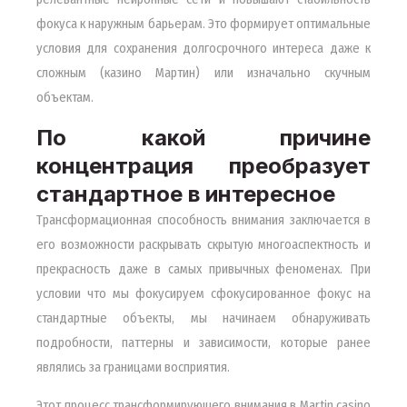
фокуса к наружным барьерам. Это формирует оптимальные
условия для сохранения долгосрочного интереса даже к
сложным (казино Мартин) или изначально скучным
объектам.
По какой причине
концентрация преобразует
стандартное в интересное
Трансформационная способность внимания заключается в
его возможности раскрывать скрытую многоаспектность и
прекрасность даже в самых привычных феноменах. При
условии что мы фокусируем сфокусированное фокус на
стандартные объекты, мы начинаем обнаруживать
подробности, паттерны и зависимости, которые ранее
являлись за границами восприятия.
Этот процесс трансформирующего внимания в Martin casino