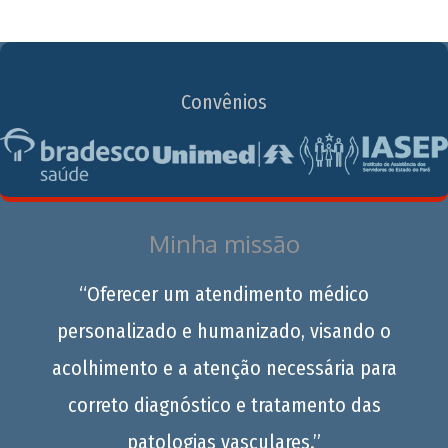
Convênios
Minha missão
“Oferecer um atendimento médico
personalizado e humanizado, visando o
acolhimento e a atenção necessária para
correto diagnóstico e tratamento das
patologias vasculares.”