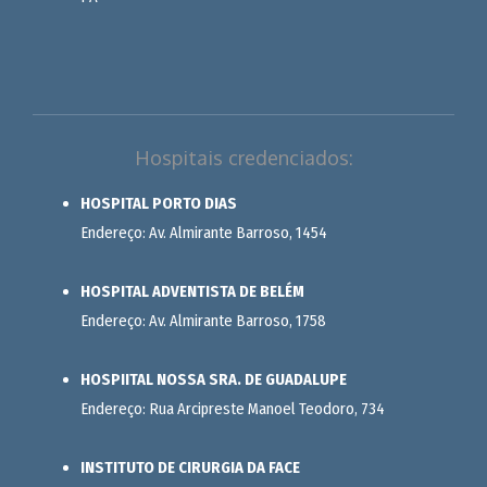
Hospitais credenciados:
HOSPITAL PORTO DIAS
Endereço: Av. Almirante Barroso, 1454
HOSPITAL ADVENTISTA DE BELÉM
Endereço: Av. Almirante Barroso, 1758
HOSPIITAL NOSSA SRA. DE GUADALUPE
Endereço: Rua Arcipreste Manoel Teodoro, 734
INSTITUTO DE CIRURGIA DA FACE