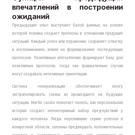
впечатлений в построении
ожиданий
Предыдущие опыт выступают базой данных, на основе
которой психика создает прогнозы в отношении грядущих
ситуаций. Каждый успех или поражение сохраняет отметку
в воспоминаниях, влияя на формирование последующих
прогнозов. Позитивные впечатления формируют базу для
позитивных прогнозов, тогда как травматичные случаи
могут создавать негативные ориентации.
Система генерализации обеспечивает мозгу
экстраполировать схемы из прошедшего на будущие
ситуации. Martin casino помогает понять, как персональная
история создает неповторимый набор предчувствий у
каждого человека. Люди, пережившие серию успехов в
конкретной области, склонны предвкушать положительных