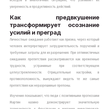
исходов в аналогичных ситуациях, что усиливает их
уверенность и продуктивность действий.
Как предвкушение
трансформирует осознание
усилий и преград
Личностные ожидания работают как призма, через который
человек интерпретирует затруднительность поручений и
требуемые затраты для их разрешения. При оптимистичных
ожиданиях препятствия рассматриваются как временные
трудности, устранимые при соответствующем
целеустремленности. Отрицательные настройки, в
противоположность, вынуждают видеть те же самые
препятствия как неразрешимые препоны.
Изучения показывают, что люди с позитивными прогнозами
Мартин казино демонстрируют значительную
толерантность к фрустрации и желание инвестировать