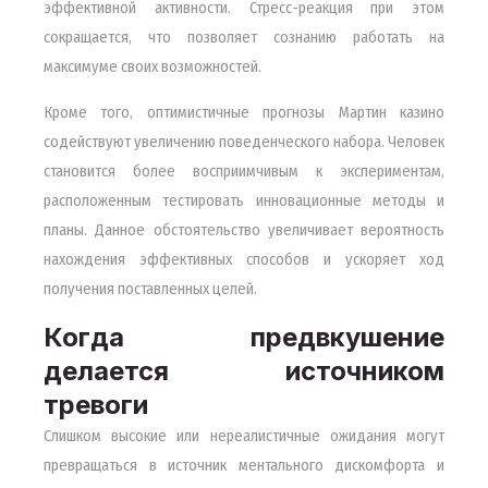
эффективной активности. Стресс-реакция при этом
сокращается, что позволяет сознанию работать на
максимуме своих возможностей.
Кроме того, оптимистичные прогнозы Мартин казино
содействуют увеличению поведенческого набора. Человек
становится более восприимчивым к экспериментам,
расположенным тестировать инновационные методы и
планы. Данное обстоятельство увеличивает вероятность
нахождения эффективных способов и ускоряет ход
получения поставленных целей.
Когда предвкушение
делается источником
тревоги
Слишком высокие или нереалистичные ожидания могут
превращаться в источник ментального дискомфорта и