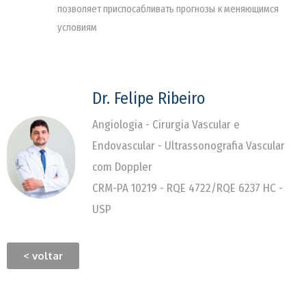
позволяет приспосабливать прогнозы к меняющимся
условиям
Dr. Felipe Ribeiro
Angiologia - Cirurgia Vascular e
Endovascular - Ultrassonografia Vascular
com Doppler
CRM-PA 10219 - RQE 4722/RQE 6237 HC -
USP
< voltar