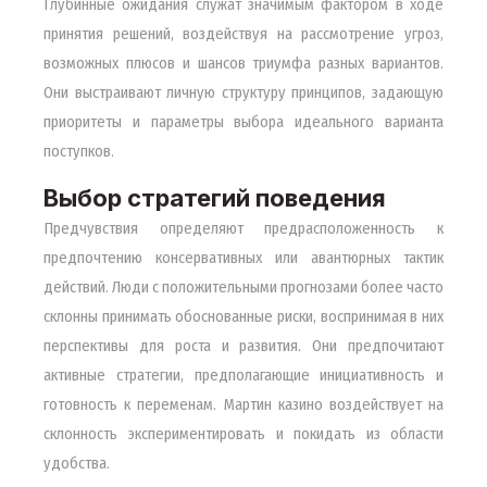
Глубинные ожидания служат значимым фактором в ходе
принятия решений, воздействуя на рассмотрение угроз,
возможных плюсов и шансов триумфа разных вариантов.
Они выстраивают личную структуру принципов, задающую
приоритеты и параметры выбора идеального варианта
поступков.
Выбор стратегий поведения
Предчувствия определяют предрасположенность к
предпочтению консервативных или авантюрных тактик
действий. Люди с положительными прогнозами более часто
склонны принимать обоснованные риски, воспринимая в них
перспективы для роста и развития. Они предпочитают
активные стратегии, предполагающие инициативность и
готовность к переменам. Мартин казино воздействует на
склонность экспериментировать и покидать из области
удобства.