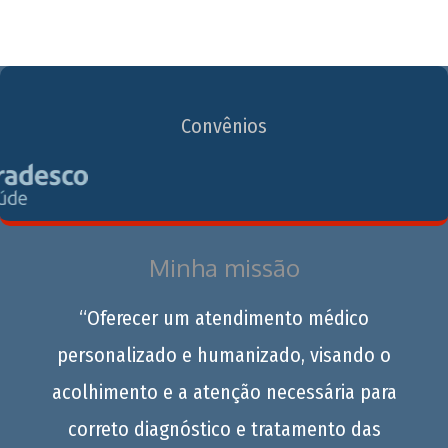
Convênios
Minha missão
“Oferecer um atendimento médico
personalizado e humanizado, visando o
acolhimento e a atenção necessária para
correto diagnóstico e tratamento das