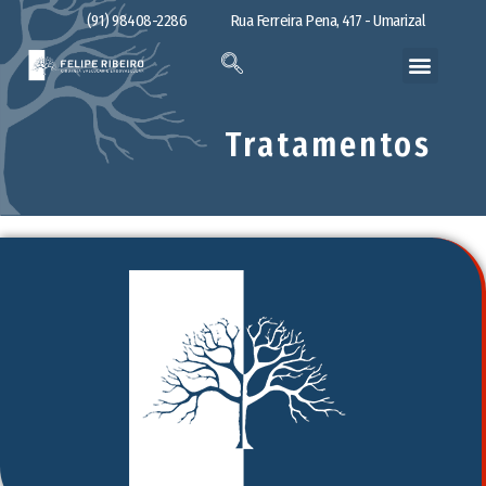
(91) 98408-2286
Rua Ferreira Pena, 417 - Umarizal
Tratamentos