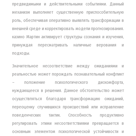
предвидимыми и действительными событиями. Данный
механизм выполняет существенную приспособительную
роль, обеспечивая оперативно выявлять трансформации в
внешней среде и корректировать модели прогнозирования.
казино Мартин активирует структуры сознания и изучения,
принуждая пересматривать наличные верования и
подходы.
Значительное несоответствие между ожиданиями и
реальностью может порождать познавательный конфликт
– положение психологического дискомфорта,
нуждающееся в решения. Данное обстоятельство может
осуществляться благодаря трансформацию ожиданий,
переоценку случившихся происшествий или исправление
поведенческих тактик. Способность продуктивно
регулировать этими несоответствиями превращается в
основным элементом психологической устойчивости и