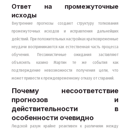
Ответ на промежуточные
исходы
Внутренние прогнозы создают структуру толкования
промежуточных исходов и исправления дальнейших
действий. При положительных настройках кратковременные
неудачи воспринимаются как естественная часть процесса
обучения. Пессимистичные ожидания заставляют
объяснять казино Мартин те же события как
подтверждение невозможности получения цели, что
может привести к преждевременному отказу от стараний.
Почему несоответствие
прогнозов и
действительности в
особенности очевидно
Людской разум крайне реактивен к различиям между