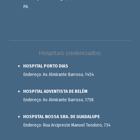
PA
Hospitais credenciados:
HOSPITAL PORTO DIAS
Endereço: Av. Almirante Barroso, 1454
HOSPITAL ADVENTISTA DE BELÉM
Endereço: Av. Almirante Barroso, 1758
HOSPIITAL NOSSA SRA. DE GUADALUPE
Endereço: Rua Arcipreste Manoel Teodoro, 734