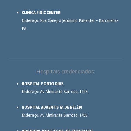
CLINICA FISIOCENTER
Endereço: Rua Cônego Jerônimo Pimentel – Barcarena-
PA
Hospitais credenciados:
HOSPITAL PORTO DIAS
Endereço: Av. Almirante Barroso, 1454
HOSPITAL ADVENTISTA DE BELÉM
Endereço: Av. Almirante Barroso, 1758