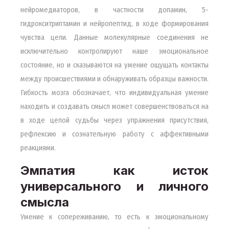
нейромедиаторов, в частности допамин, 5-
гидрокситриптамин и нейропептид, в ходе формирования
чувства цели. Данные молекулярные соединения не
исключительно контролируют наше эмоциональное
состояние, но и сказываются на умение ощущать контакты
между происшествиями и обнаруживать образцы важности.
Гибкость мозга обозначает, что индивидуальная умение
находить и создавать смысл может совершенствоваться на
в ходе целой судьбы через упражнения присутствия,
рефлексию и сознательную работу с аффективными
реакциями.
Эмпатия как исток
универсального и личного
смысла
Умение к сопереживанию, то есть к эмоциональному