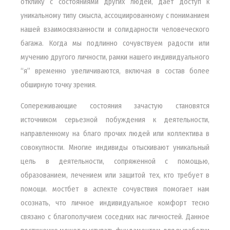
отклику с состояниями других людей, дает доступ к
уникальному типу смысла, ассоциированному с пониманием
нашей взаимосвязанности и солидарности человеческого
багажа. Когда мы подлинно сочувствуем радости или
мучению другого личности, рамки нашего индивидуального
“я” временно увеличиваются, включая в состав более
обширную точку зрения.
Сопереживающие состояния зачастую становятся
источником серьезной побуждения к деятельности,
направленному на благо прочих людей или коллектива в
совокупности. Многие индивиды отыскивают уникальный
цель в деятельности, сопряженной с помощью,
образованием, лечением или защитой тех, кто требует в
помощи. мостбет в аспекте сочувствия помогает нам
осознать, что личное индивидуальное комфорт тесно
связано с благополучием соседних нас личностей. Данное