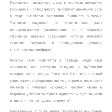
Позитивные чувственные фазы, в частности ликование,
восхищение и благодарность, выполняют уникальную роль
в ходе выработки восприятия бытийного значения.
Указанные ощущения не исключительно дают
непосредственное удовольствие, но и образуют
стабильные нервные соединения, которые помогают
сознанию сохранять и реплицировать условия,
содействующие комфорту.
Веселье часто появляется в периоды, когда наши
активность или состояния созвучны с глубинными
приоритетами и нуждами. Это может быть созидательный
успех, удачное завершение значимого проекта, или момент
близости с любимым человеком. мостбет казино в
подобных условиях выступает индикатором аутентичности
и соответствия нашему настоящему “я”.
Благодарение, в то же время, способствует нам понять