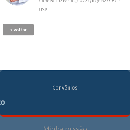
CRM-PA 10219 - RQE 4722/RQE 6237 HC -
USP
< voltar
Convênios
Minha missão