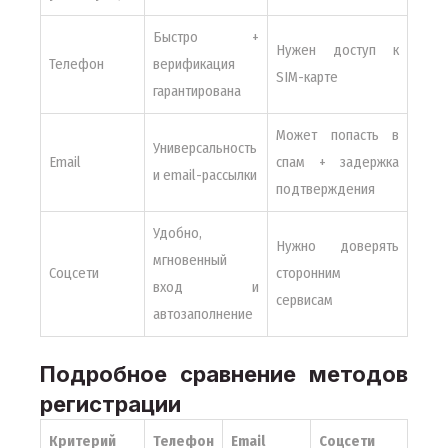
Быстро +
Нужен доступ к
Телефон
верификация
SIM-карте
гарантирована
Может попасть в
Универсальность
Email
спам + задержка
и email-рассылки
подтверждения
Удобно,
Нужно доверять
мгновенный
Соцсети
сторонним
вход и
сервисам
автозаполнение
Подробное сравнение методов
регистрации
Критерий
Телефон
Email
Соцсети