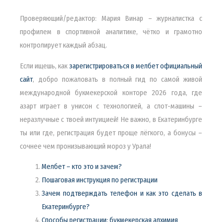
Проверяющий/редактор:
Мария Винар
– журналистка с
профилем в спортивной аналитике, чётко и грамотно
контролирует каждый абзац.
Если ищешь, как
зарегистрироваться в мелбет официальный
сайт
, добро пожаловать в полный гид по самой живой
международной букмекерской конторе 2026 года, где
азарт играет в унисон с технологией, а слот-машины –
неразлучные с твоей интуицией! Не важно, в Екатеринбурге
ты или где, регистрация будет проще лёгкого, а бонусы –
сочнее чем пронизывающий мороз у Урала!
Мелбет – кто это и зачем?
Пошаговая инструкция по регистрации
Зачем подтверждать телефон и как это сделать в
Екатеринбурге?
Способы регистрации: букмекерская алхимия