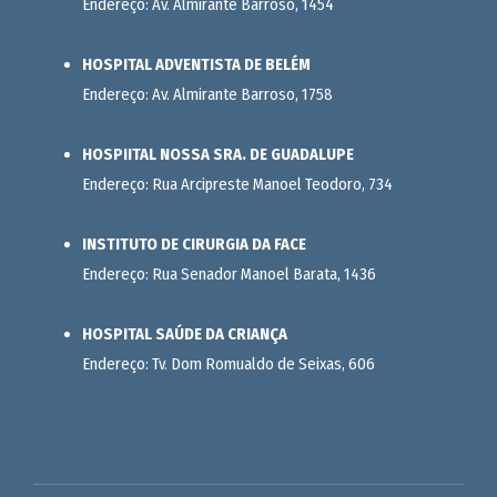
Endereço: Av. Almirante Barroso, 1454
HOSPITAL ADVENTISTA DE BELÉM
Endereço: Av. Almirante Barroso, 1758
HOSPIITAL NOSSA SRA. DE GUADALUPE
Endereço: Rua Arcipreste Manoel Teodoro, 734
INSTITUTO DE CIRURGIA DA FACE
Endereço: Rua Senador Manoel Barata, 1436
HOSPITAL SAÚDE DA CRIANÇA
Endereço: Tv. Dom Romualdo de Seixas, 606