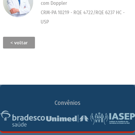
com Doppler
CRM-PA 10219 - RQE 4722/RQE 6237 HC -
USP
< voltar
Convênios