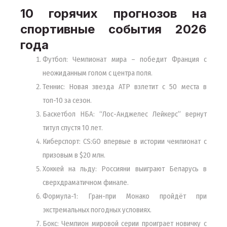
10 горячих прогнозов на
спортивные события 2026
года
Футбол: Чемпионат мира – победит Франция с
неожиданным голом с центра поля.
Теннис: Новая звезда ATP взлетит с 50 места в
топ-10 за сезон.
Баскетбол НБА: “Лос-Анджелес Лейкерс” вернут
титул спустя 10 лет.
Киберспорт: CS:GO впервые в истории чемпионат с
призовым в $20 млн.
Хоккей на льду: Россияни выиграют Беларусь в
сверхдраматичном финале.
Формула-1: Гран-при Монако пройдёт при
экстремальных погодных условиях.
Бокс: Чемпион мировой серии проиграет новичку с