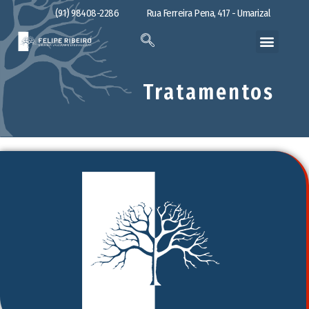
(91) 98408-2286
Rua Ferreira Pena, 417 - Umarizal
Tratamentos