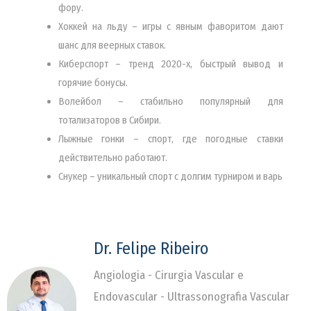
фору.
Хоккей на льду – игры с явным фаворитом дают
шанс для веерных ставок.
Киберспорт – тренд 2020-х, быстрый вывод и
горячие бонусы.
Волейбол – стабильно популярный для
тотализаторов в Сибири.
Лыжные гонки – спорт, где погодные ставки
действительно работают.
Снукер – уникальный спорт с долгим турниром и варь
Dr. Felipe Ribeiro
Angiologia - Cirurgia Vascular e
Endovascular - Ultrassonografia Vascular