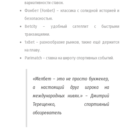
вариативности ставок.
Фонбет (Fonbet) – классика с солидной историей и
безопасностью.
Betcity – удобный сателлит с быстрыми
транзакциями.
1xBet – разнообразие рынков, также ещё держится
на плаву.
Parimatch – ставка на широту спортивных событий.
«Мелбет – это не просто букмекер,
а настоящий друг игрока на
международных нивях.» – Дмитрий
Терещенко, спортивный
обозреватель