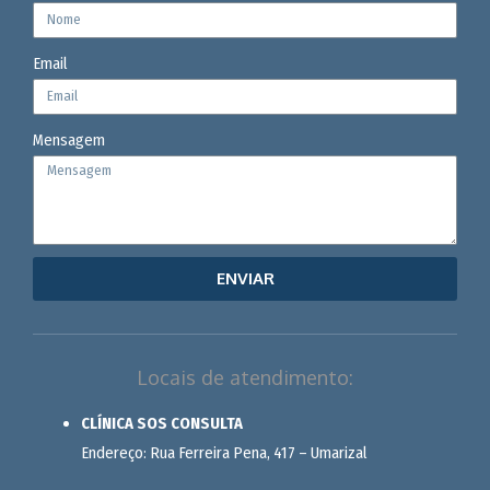
Email
Mensagem
ENVIAR
Locais de atendimento:
CLÍNICA SOS CONSULTA
Endereço: Rua Ferreira Pena, 417 – Umarizal