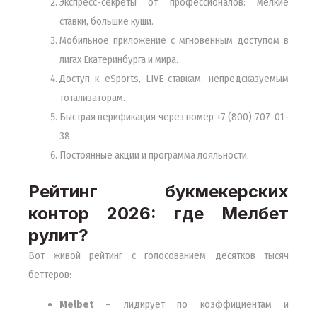
Экспресс-секреты от профессионалов: мелкие
ставки, большие куши.
Мобильное приложение с мгновенным доступом в
лигах Екатеринбурга и мира.
Доступ к eSports, LIVE-ставкам, непредсказуемым
тотализаторам.
Быстрая верификация через номер +7 (800) 707-01-
38.
Постоянные акции и программа лояльности.
Рейтинг букмекерских
контор 2026: где Мелбет
рулит?
Вот живой рейтинг с голосованием десятков тысяч
беттеров:
Melbet
– лидирует по коэффициентам и