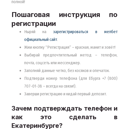
полной!
Пошаговая инструкция по
регистрации
Ныряй на
зарегистрироваться в мелбет
официальный сайт
.
Жми кнопку “Регистрация” – красная, манит и зовёт!
Выбирай предпочтительный метод – телефон,
почта, соцсеть или мессенджер.
Заполняй данные четко, без косяков и опечаток.
Подтверди номер телефона (для Ебурга +7 (800)
707-01-38 – всегда на связи!).
Заверши регистрацию и кидай первый депозит.
Зачем подтверждать телефон и
как это сделать в
Екатеринбурге?