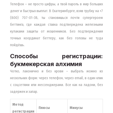
Телефон – не просто цифры, а твой пароль в мир больших
денег и быстрых выплат. В Екатеринбурге, взяв трубку на +7
(800) 707-01-38, ты становишься почти супергероем
беттинга, где каждая ставка подтверждена железными
кулаками защиты от мошенников. Без подтверждения
точных координат беттеру, как без головы не туда
пойдёшь.
Способы регистрации:
букмекерская алхимия
Чотко, лаконично и без крови – выбрать можно из
нескольких форм: через телефон, через email, в один клик
с соцсетями или мессенджерами. Все как на ладони, без
задержек и запар.
Метод
Плюсы
Минусы
регистрации