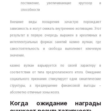
постижение, увеличивающие кругозор и
способности
Внешние виды поощрения зачастую порождают
зависимость и могут снижать внутреннюю мотивацию. Этот
результат в первую очередь выражен в креативных и
интеллектуальных формах занятий казино вулкан, где
самостоятельность и свобода выполняют ключевую
значение.
казино вулкан варьируется по своей характеру в
соответствии от типа предполагаемого итога. Ожидание
социального признания стимулирует одни синаптические
структуры, а предвкушение финансовой выгоды –
абсолютно отличные зоны мозга.
Когда ожидание награды
снижает результативность