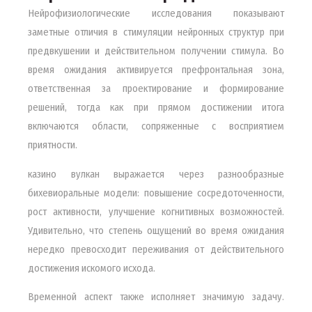
Нейрофизиологические исследования показывают
заметные отличия в стимуляции нейронных структур при
предвкушении и действительном получении стимула. Во
время ожидания активируется префронтальная зона,
ответственная за проектирование и формирование
решений, тогда как при прямом достижении итога
включаются области, сопряженные с восприятием
приятности.
казино вулкан выражается через разнообразные
бихевиоральные модели: повышение сосредоточенности,
рост активности, улучшение когнитивных возможностей.
Удивительно, что степень ощущений во время ожидания
нередко превосходит переживания от действительного
достижения искомого исхода.
Временной аспект также исполняет значимую задачу.