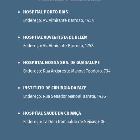
HOSPITAL PORTO DIAS
Endereço: Av. Almirante Barroso, 1454
HOSPITAL ADVENTISTA DE BELÉM
Endereço: Av. Almirante Barroso, 1758
HOSPIITAL NOSSA SRA. DE GUADALUPE
Endereço: Rua Arcipreste Manoel Teodoro, 734
INSTITUTO DE CIRURGIA DA FACE
Endereço: Rua Senador Manoel Barata, 1436
HOSPITAL SAÚDE DA CRIANÇA
Endereço: Tv. Dom Romualdo de Seixas, 606