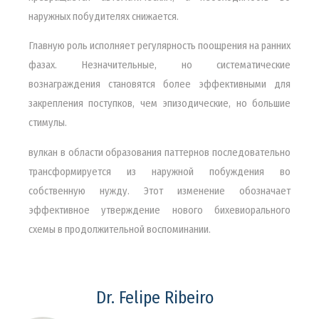
наружных побудителях снижается.
Главную роль исполняет регулярность поощрения на ранних
фазах. Незначительные, но систематические
вознаграждения становятся более эффективными для
закрепления поступков, чем эпизодические, но большие
стимулы.
вулкан в области образования паттернов последовательно
трансформируется из наружной побуждения во
собственную нужду. Этот изменение обозначает
эффективное утверждение нового бихевиорального
схемы в продолжительной воспоминании.
Dr. Felipe Ribeiro