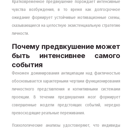
Кратковременное предвкушение порождает интенсивные
чувства возбуждения, в то время как долгосрочное
ожидание формирует устойчивые мотивационные схемы,
сказывающиеся на целостную экзистенциальную стратегию
личности.
Почему предвкушение может
быть интенсивнее самого
события
Феномен доминирования антиципации над фактичностью
обосновывается характерными чертами функционирования
личностного представления и когнитивными системами
проекции. В течении предвкушения мозг формирует
совершенные модели предстоящих событий, нередко
превосходящие реальные переживания.
Психологические анализы удостоверяют, что индивиды