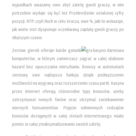
wypadkach uważamy owo zbyt zaletę gwoli graczy, w nim
potrzebne wydaje się być też Przekreślenie ustalonej cyfry
pozycji. RTP, czyli Ruch w celu Gracza, owe %, jaki to wskazuje,
jak wiele slot dysponuje oczekiwaną zapłatę gwoli graczy po
dłuższym czasie.
Zestaw gierek oferuje każde gatunki
komputerów, w którym zamierzasz zagrać w całej ulubione
hazard bez opuszczania mieszkaniu. Bonusy w automatach
sieciowy owe najlepsza funkcja dzięki podwyższenie
możliwości na wygraną oraz rozszerzenie czasu partii. Kasyna
przez internet oferują różnorodne typy bonusów, ażeby
zatrzymywać nowych fanów oraz utrzymać zaciekawienie
wiernych konsumentów. Pojęcie odmiennych rodzajów
bonusów dostępnych w całej slotach internetowego miało
pomóc w całej zmaksymalizowaniu swoich zalety.