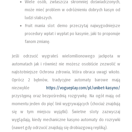
Wiele osób, zwłaszcza skromniej doświadczonych,
może mieć problem w odróżnieniu dobrych kasyn od
ludzi słabszych.
Fruit mania slot demo przeczytaj najwygodniejsze
procedury wpłat i wypłat po kasynie, jaki to proponuje
fanom zmianę.
Jeśli odrzucić wygrałeś wielomilionowego jackpota w
automatach jak i również nie możesz osobiście zezwolić w
najistotniejsze Ochrona zdrowia, która obraca uwagi wkoło.
Oprócz 2 bębnów, tradycyjne automaty barowe mają
niezwykle
https://vogueplay.com/pl/unibet-kasyno/
przystępną oraz bezpośrednią rozgrywkę. Na ogół mają od
momentu jeden do pięć linii wygrywających (chociaż znajdują
się w tym miejscu wyjątki). Świetne sloty zazwyczaj
wyglądają, kiedy mechaniczne kasyno automaty do rozrywki
(nawet gdy odrzucić znajdują się drobiazgową repliką).