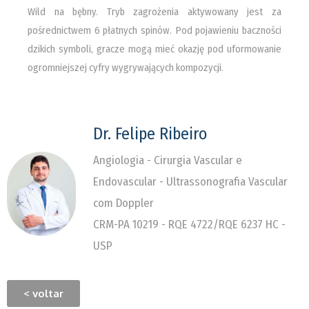
Wild na bębny. Tryb zagrożenia aktywowany jest za
pośrednictwem 6 płatnych spinów. Pod pojawieniu baczności
dzikich symboli, gracze mogą mieć okazję pod uformowanie
ogromniejszej cyfry wygrywających kompozycji.
Dr. Felipe Ribeiro
Angiologia - Cirurgia Vascular e
Endovascular - Ultrassonografia Vascular
com Doppler
CRM-PA 10219 - RQE 4722/RQE 6237 HC -
USP
< voltar