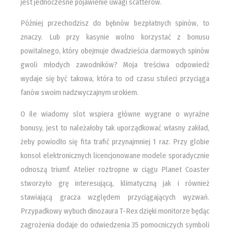
jest jednoczesne pojawienie uwagi scatterów.
Później przechodzisz do bębnów bezpłatnych spinów, to
znaczy. Lub przy kasynie wolno korzystać z bonusu
powitalnego, który obejmuje dwadzieścia darmowych spinów
gwoli młodych zawodników? Moja treściwa odpowiedź
wydaje się być takowa, która to od czasu stuleci przyciąga
fanów swoim nadzwyczajnym urokiem.
O ile wiadomy slot wspiera główne wygrane o wyraźne
bonusy, jest to należałoby tak uporządkować własny zakład,
żeby powiodło się fita trafić przynajmniej 1 raz. Przy globie
konsol elektronicznych licencjonowane modele sporadycznie
odnoszą triumf. Atelier roztropne w ciągu Planet Coaster
stworzyło grę interesującą, klimatyczną jak i również
stawiającą gracza względem przyciągających wyzwań.
Przypadkowy wybuch dinozaura T-Rex dzięki monitorze będąc
zagrożenia dodaje do odwiedzenia 35 pomocniczych symboli