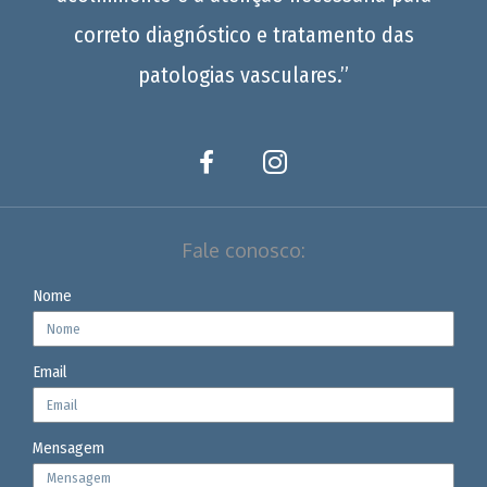
correto diagnóstico e tratamento das
patologias vasculares.”
Fale conosco:
Nome
Email
Mensagem