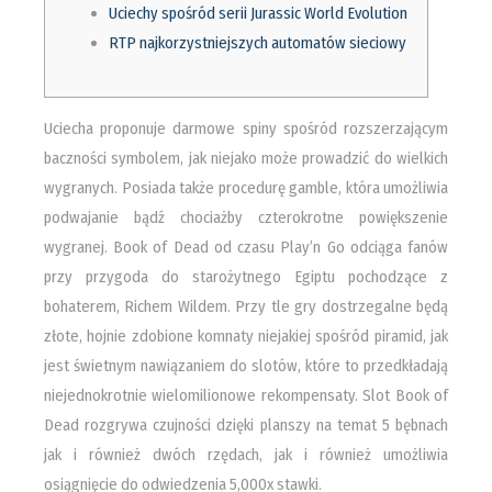
Uciechy spośród serii Jurassic World Evolution
RTP najkorzystniejszych automatów sieciowy
Uciecha proponuje darmowe spiny spośród rozszerzającym
baczności symbolem, jak niejako może prowadzić do wielkich
wygranych. Posiada także procedurę gamble, która umożliwia
podwajanie bądź chociażby czterokrotne powiększenie
wygranej. Book of Dead od czasu Play’n Go odciąga fanów
przy przygoda do starożytnego Egiptu pochodzące z
bohaterem, Richem Wildem.
Przy tle gry dostrzegalne będą
złote, hojnie zdobione komnaty niejakiej spośród piramid, jak
jest świetnym nawiązaniem do slotów, które to przedkładają
niejednokrotnie wielomilionowe rekompensaty. Slot Book of
Dead rozgrywa czujności dzięki planszy na temat 5 bębnach
jak i również dwóch rzędach, jak i również umożliwia
osiągnięcie do odwiedzenia 5,000x stawki.