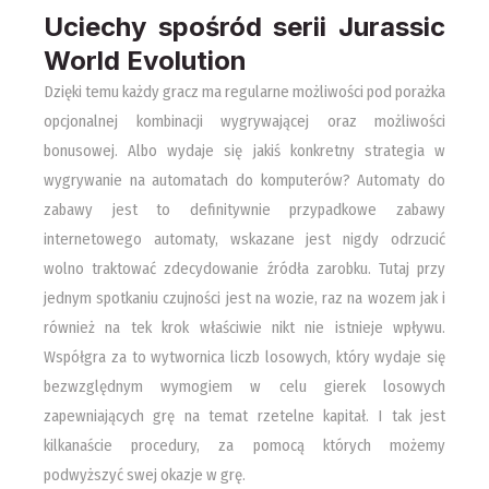
Uciechy spośród serii Jurassic
World Evolution
Dzięki temu każdy gracz ma regularne możliwości pod porażka
opcjonalnej kombinacji wygrywającej oraz możliwości
bonusowej. Albo wydaje się jakiś konkretny strategia w
wygrywanie na automatach do komputerów? Automaty do
zabawy jest to definitywnie przypadkowe zabawy
internetowego automaty, wskazane jest nigdy odrzucić
wolno traktować zdecydowanie źródła zarobku. Tutaj przy
jednym spotkaniu czujności jest na wozie, raz na wozem jak i
również na tek krok właściwie nikt nie istnieje wpływu.
Współgra za to wytwornica liczb losowych, który wydaje się
bezwzględnym wymogiem w celu gierek losowych
zapewniających grę na temat rzetelne kapitał. I tak jest
kilkanaście procedury, za pomocą których możemy
podwyższyć swej okazje w grę.