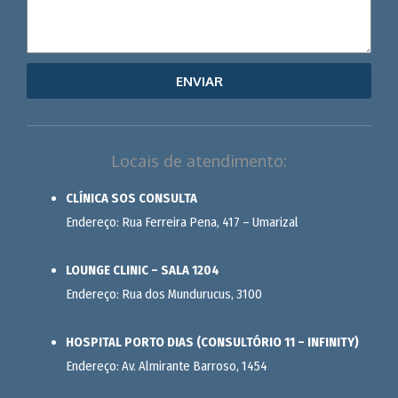
ENVIAR
Locais de atendimento:
CLÍNICA SOS CONSULTA
Endereço: Rua Ferreira Pena, 417 – Umarizal
LOUNGE CLINIC – SALA 1204
Endereço: Rua dos Mundurucus, 3100
HOSPITAL PORTO DIAS (CONSULTÓRIO 11 – INFINITY)
Endereço: Av. Almirante Barroso, 1454