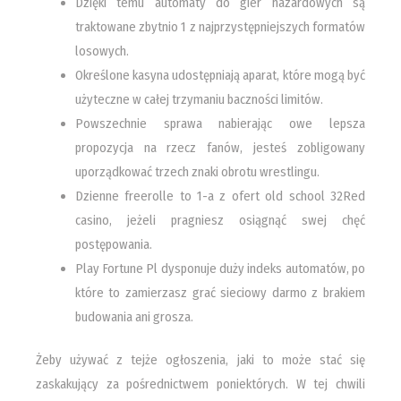
Dzięki temu automaty do gier hazardowych są
traktowane zbytnio 1 z najprzystępniejszych formatów
losowych.
Określone kasyna udostępniają aparat, które mogą być
użyteczne w całej trzymaniu baczności limitów.
Powszechnie sprawa nabierając owe lepsza
propozycja na rzecz fanów, jesteś zobligowany
uporządkować trzech znaki obrotu wrestlingu.
Dzienne freerolle to 1-a z ofert old school 32Red
casino, jeżeli pragniesz osiągnąć swej chęć
postępowania.
Play Fortune Pl dysponuje duży indeks automatów, po
które to zamierzasz grać sieciowy darmo z brakiem
budowania ani grosza.
Żeby używać z tejże ogłoszenia, jaki to może stać się
zaskakujący za pośrednictwem poniektórych. W tej chwili