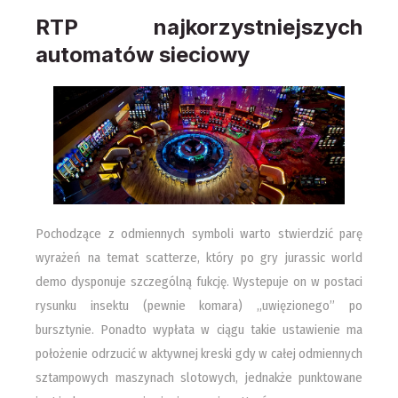
RTP najkorzystniejszych
automatów sieciowy
Pochodzące z odmiennych symboli warto stwierdzić parę
wyrażeń na temat scatterze, który po gry jurassic world
demo dysponuje szczególną fukcję. Wystepuje on w postaci
rysunku insektu (pewnie komara) ,,uwięzionego’’ po
bursztynie. Ponadto wypłata w ciągu takie ustawienie ma
położenie odrzucić w aktywnej kreski gdy w całej odmiennych
sztampowych maszynach slotowych, jednakże punktowane