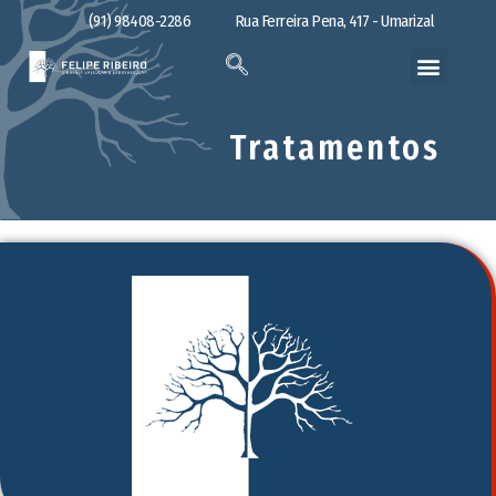
(91) 98408-2286
Rua Ferreira Pena, 417 - Umarizal
Tratamentos