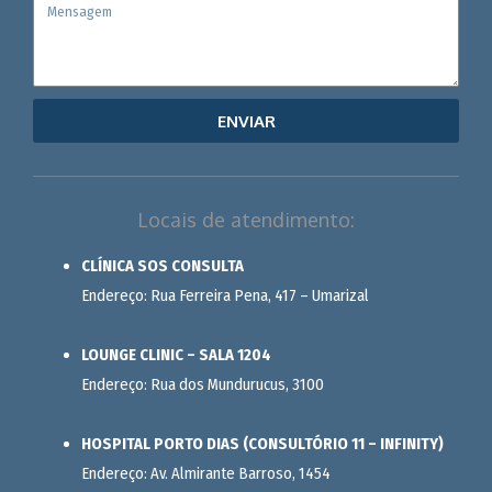
ENVIAR
Locais de atendimento:
CLÍNICA SOS CONSULTA
Endereço: Rua Ferreira Pena, 417 – Umarizal
LOUNGE CLINIC – SALA 1204
Endereço: Rua dos Mundurucus, 3100
HOSPITAL PORTO DIAS (CONSULTÓRIO 11 – INFINITY)
Endereço: Av. Almirante Barroso, 1454