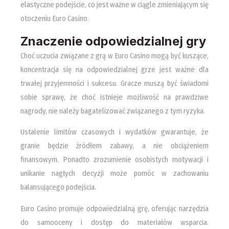
elastyczne podejście, co jest ważne w ciągle zmieniającym się
otoczeniu Euro Casino.
Znaczenie odpowiedzialnej gry
Choć uczucia związane z grą w Euro Casino mogą być kuszące,
koncentracja się na odpowiedzialnej grze jest ważne dla
trwałej przyjemności i sukcesu. Gracze muszą być świadomi
sobie sprawę, że choć istnieje możliwość na prawdziwe
nagrody, nie należy bagatelizować związanego z tym ryzyka.
Ustalenie limitów czasowych i wydatków gwarantuje, że
granie będzie źródłem zabawy, a nie obciążeniem
finansowym. Ponadto zrozumienie osobistych motywacji i
unikanie nagłych decyzji może pomóc w zachowaniu
balansującego podejścia.
Euro Casino promuje odpowiedzialną grę, oferując narzędzia
do samooceny i dostęp do materiałów wsparcia.