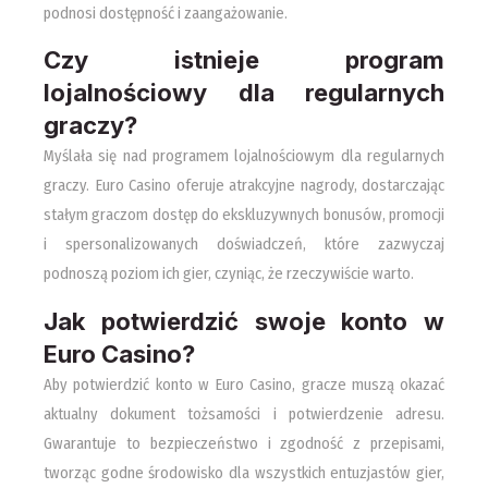
podnosi dostępność i zaangażowanie.
Czy istnieje program
lojalnościowy dla regularnych
graczy?
Myślała się nad programem lojalnościowym dla regularnych
graczy. Euro Casino oferuje atrakcyjne nagrody, dostarczając
stałym graczom dostęp do ekskluzywnych bonusów, promocji
i spersonalizowanych doświadczeń, które zazwyczaj
podnoszą poziom ich gier, czyniąc, że rzeczywiście warto.
Jak potwierdzić swoje konto w
Euro Casino?
Aby potwierdzić konto w Euro Casino, gracze muszą okazać
aktualny dokument tożsamości i potwierdzenie adresu.
Gwarantuje to bezpieczeństwo i zgodność z przepisami,
tworząc godne środowisko dla wszystkich entuzjastów gier,