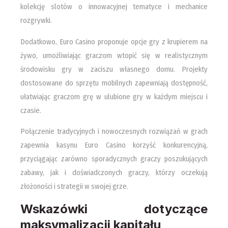
kolekcję slotów o innowacyjnej tematyce i mechanice
rozgrywki.
Dodatkowo, Euro Casino proponuje opcje gry z krupierem na
żywo, umożliwiając graczom wtopić się w realistycznym
środowisku gry w zaciszu własnego domu. Projekty
dostosowane do sprzętu mobilnych zapewniają dostępność,
ułatwiając graczom grę w ulubione gry w każdym miejscu i
czasie.
Połączenie tradycyjnych i nowoczesnych rozwiązań w grach
zapewnia kasynu Euro Casino korzyść konkurencyjną,
przyciągając zarówno sporadycznych graczy poszukujących
zabawy, jak i doświadczonych graczy, którzy oczekują
złożoności i strategii w swojej grze.
Wskazówki dotyczące
maksymalizacji kapitału