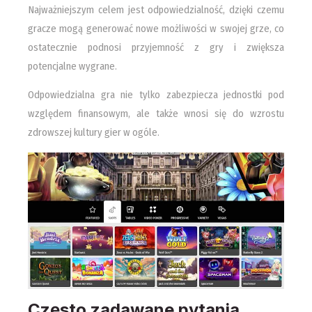
Najważniejszym celem jest odpowiedzialność, dzięki czemu
gracze mogą generować nowe możliwości w swojej grze, co
ostatecznie podnosi przyjemność z gry i zwiększa
potencjalne wygrane.
Odpowiedzialna gra nie tylko zabezpiecza jednostki pod
względem finansowym, ale także wnosi się do wzrostu
zdrowszej kultury gier w ogóle.
Często zadawane pytania