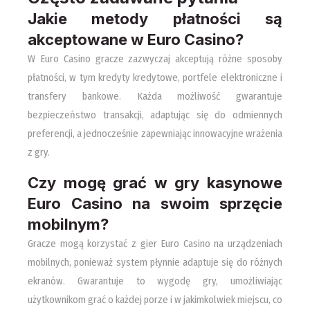
Jakie metody płatności są
akceptowane w Euro Casino?
W Euro Casino gracze zazwyczaj akceptują różne sposoby
płatności, w tym kredyty kredytowe, portfele elektroniczne i
transfery bankowe. Każda możliwość gwarantuje
bezpieczeństwo transakcji, adaptując się do odmiennych
preferencji, a jednocześnie zapewniając innowacyjne wrażenia
z gry.
Czy mogę grać w gry kasynowe
Euro Casino na swoim sprzęcie
mobilnym?
Gracze mogą korzystać z gier Euro Casino na urządzeniach
mobilnych, ponieważ system płynnie adaptuje się do różnych
ekranów. Gwarantuje to wygodę gry, umożliwiając
użytkownikom grać o każdej porze i w jakimkolwiek miejscu, co