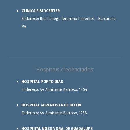
CLINICA FISIOCENTER
Endereço: Rua Cônego Jerônimo Pimentel – Barcarena-
PA
Hospitais credenciados:
HOSPITAL PORTO DIAS
Endereço: Av. Almirante Barroso, 1454
HOSPITAL ADVENTISTA DE BELÉM
Endereço: Av. Almirante Barroso, 1758
HOSPIITAL NOSSA SRA. DE GUADALUPE