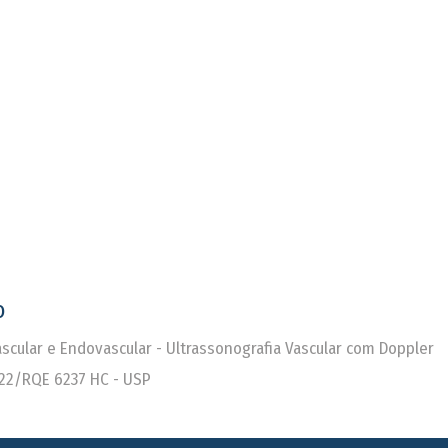
o
Vascular e Endovascular - Ultrassonografia Vascular com Doppler
22/RQE 6237 HC - USP