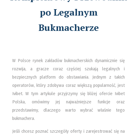
po Legalnym
Bukmacherze
W Polsce rynek zakładów bukmacherskich dynamicznie się
rozwija, a gracze coraz częściej szukają legalnych i
bezpiecznych platform do obstawiania. Jednym z takich
operatorów, który zdobywa coraz większą popularność, jest
Ivibet. W tym artykule przyjrzymy się bliżej ofercie Ivibet
Polska, omówimy jej najważniejsze funkcje oraz
przedstawimy, dlaczego warto wybrać właśnie tego
bukmachera.
Jeśli chcesz poznać szczegóły oferty i zarejestrować się na