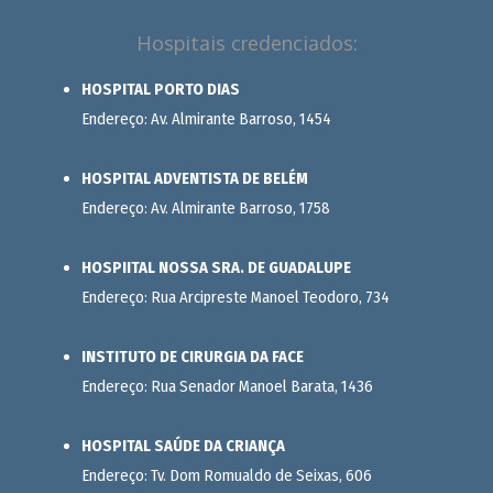
Hospitais credenciados:
HOSPITAL PORTO DIAS
Endereço: Av. Almirante Barroso, 1454
HOSPITAL ADVENTISTA DE BELÉM
Endereço: Av. Almirante Barroso, 1758
HOSPIITAL NOSSA SRA. DE GUADALUPE
Endereço: Rua Arcipreste Manoel Teodoro, 734
INSTITUTO DE CIRURGIA DA FACE
Endereço: Rua Senador Manoel Barata, 1436
HOSPITAL SAÚDE DA CRIANÇA
Endereço: Tv. Dom Romualdo de Seixas, 606