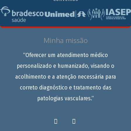
Minha missão
“Oferecer um atendimento médico
personalizado e humanizado, visando o
acolhimento e a atenção necessária para
correto diagnóstico e tratamento das
patologias vasculares.”