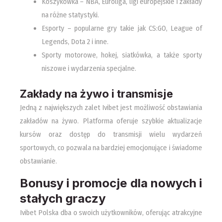
Koszykówka – NBA, Euroliga, ligi europejskie i zakłady
na różne statystyki.
Esporty – popularne gry takie jak CS:GO, League of
Legends, Dota 2 i inne.
Sporty motorowe, hokej, siatkówka, a także sporty
niszowe i wydarzenia specjalne.
Zakłady na żywo i transmisje
Jedną z największych zalet Ivibet jest możliwość obstawiania
zakładów na żywo. Platforma oferuje szybkie aktualizacje
kursów oraz dostęp do transmisji wielu wydarzeń
sportowych, co pozwala na bardziej emocjonujące i świadome
obstawianie.
Bonusy i promocje dla nowych i
stałych graczy
Ivibet Polska dba o swoich użytkowników, oferując atrakcyjne