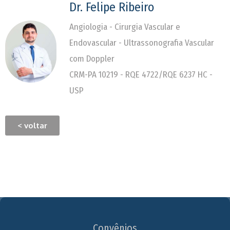
Dr. Felipe Ribeiro
Angiologia - Cirurgia Vascular e
Endovascular - Ultrassonografia Vascular
com Doppler
CRM-PA 10219 - RQE 4722/RQE 6237 HC -
USP
< voltar
Convênios