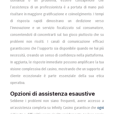
domanda o un problema, essere consapevole che
l’assistenza di un professionista è a portata di mano può
risultare in maggiore gratificazione e coinvolgimento. I tempi
di risposta rapidi dimostrano un dedizione verso
l’innovazione e un servizio focalizzato sul consumatore,
consentendoti di concentrarti sul tuo gioco piuttosto che su
problemi non risolti. I canali di comunicazione efficaci
garantiscono che l’supporto sia disponibile quando ne hai più
necessità, creando un senso di confidenza nella piattaforma.
In aggiunta, le risposte immediate possono amplificare la tua
visione complessiva del casino, mostrando che un supporto al
cliente eccezionale è parte essenziale della sua etica
operativa.
Opzioni di assistenza esaustive
Sebbene i problemi non siano frequenti, avere accesso a
un’assistenza completa su Infinity Casino garantisce che
ogni