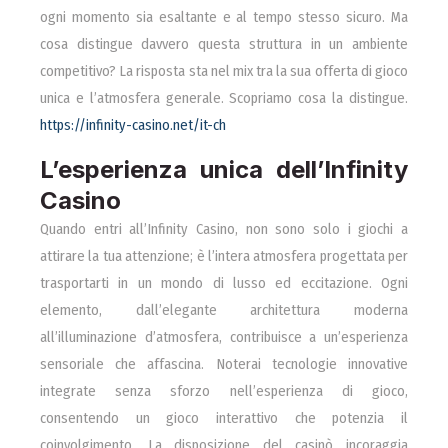
ogni momento sia esaltante e al tempo stesso sicuro. Ma
cosa distingue davvero questa struttura in un ambiente
competitivo? La risposta sta nel mix tra la sua offerta di gioco
unica e l’atmosfera generale. Scopriamo cosa la distingue.
https://infinity-casino.net/it-ch
L’esperienza unica dell’Infinity
Casino
Quando entri all’Infinity Casino, non sono solo i giochi a
attirare la tua attenzione; è l’intera atmosfera progettata per
trasportarti in un mondo di lusso ed eccitazione. Ogni
elemento, dall’elegante architettura moderna
all’illuminazione d’atmosfera, contribuisce a un’esperienza
sensoriale che affascina. Noterai tecnologie innovative
integrate senza sforzo nell’esperienza di gioco,
consentendo un gioco interattivo che potenzia il
coinvolgimento. La disposizione del casinò incoraggia