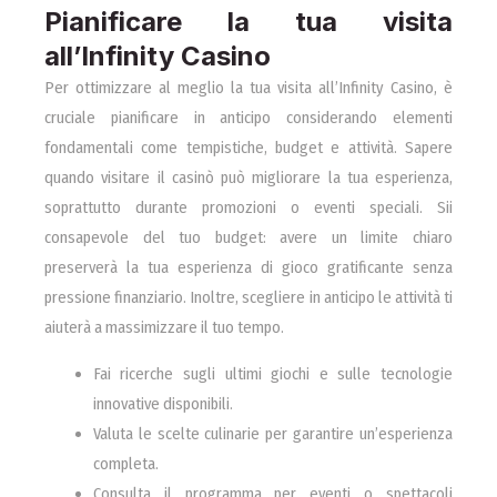
Pianificare la tua visita
all’Infinity Casino
Per ottimizzare al meglio la tua visita all’Infinity Casino, è
cruciale pianificare in anticipo considerando elementi
fondamentali come tempistiche, budget e attività. Sapere
quando visitare il casinò può migliorare la tua esperienza,
soprattutto durante promozioni o eventi speciali. Sii
consapevole del tuo budget: avere un limite chiaro
preserverà la tua esperienza di gioco gratificante senza
pressione finanziario. Inoltre, scegliere in anticipo le attività ti
aiuterà a massimizzare il tuo tempo.
Fai ricerche sugli ultimi giochi e sulle tecnologie
innovative disponibili.
Valuta le scelte culinarie per garantire un’esperienza
completa.
Consulta il programma per eventi o spettacoli