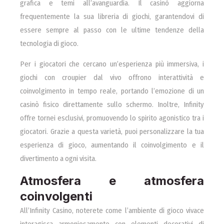
grafica e temi all’avanguardia. Il casinò aggiorna
frequentemente la sua libreria di giochi, garantendovi di
essere sempre al passo con le ultime tendenze della
tecnologia di gioco.
Per i giocatori che cercano un’esperienza più immersiva, i
giochi con croupier dal vivo offrono interattività e
coinvolgimento in tempo reale, portando l’emozione di un
casinò fisico direttamente sullo schermo. Inoltre, Infinity
offre tornei esclusivi, promuovendo lo spirito agonistico tra i
giocatori. Grazie a questa varietà, puoi personalizzare la tua
esperienza di gioco, aumentando il coinvolgimento e il
divertimento a ogni visita.
Atmosfera e atmosfera
coinvolgenti
All’Infinity Casino, noterete come l’ambiente di gioco vivace