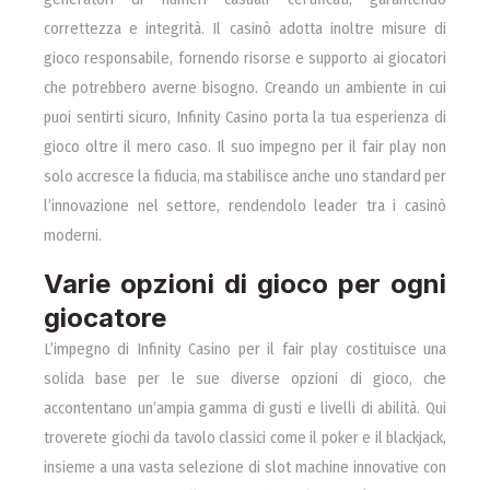
correttezza e integrità. Il casinò adotta inoltre misure di
gioco responsabile, fornendo risorse e supporto ai giocatori
che potrebbero averne bisogno. Creando un ambiente in cui
puoi sentirti sicuro, Infinity Casino porta la tua esperienza di
gioco oltre il mero caso. Il suo impegno per il fair play non
solo accresce la fiducia, ma stabilisce anche uno standard per
l’innovazione nel settore, rendendolo leader tra i casinò
moderni.
Varie opzioni di gioco per ogni
giocatore
L’impegno di Infinity Casino per il fair play costituisce una
solida base per le sue diverse opzioni di gioco, che
accontentano un’ampia gamma di gusti e livelli di abilità. Qui
troverete giochi da tavolo classici come il poker e il blackjack,
insieme a una vasta selezione di slot machine innovative con