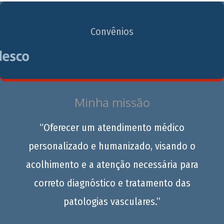
Convênios
Minha missão
“Oferecer um atendimento médico
personalizado e humanizado, visando o
acolhimento e a atenção necessária para
correto diagnóstico e tratamento das
patologias vasculares.”