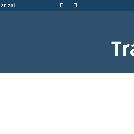
marizal
Tr