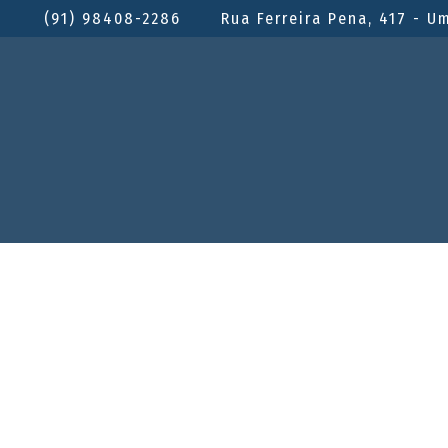
(91) 98408-2286
Rua Ferreira Pena, 417 - U