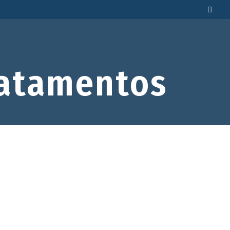
atamentos