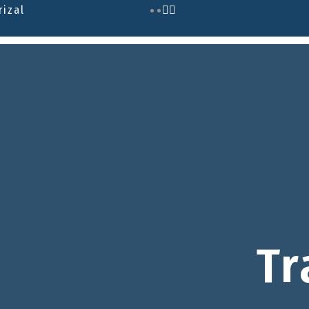
rizal
Tr