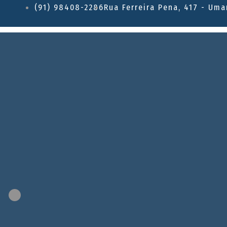
(91) 98408-2286
Rua Ferreira Pena, 417 - Uma