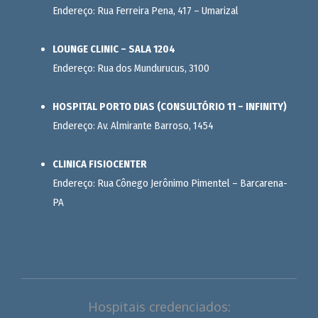
Endereço: Rua Ferreira Pena, 417 – Umarizal
LOUNGE CLINIC – SALA 1204
Endereço: Rua dos Mundurucus, 3100
HOSPITAL PORTO DIAS (CONSULTÓRIO 11 – INFINITY)
Endereço: Av. Almirante Barroso, 1454
CLINICA FISIOCENTER
Endereço: Rua Cônego Jerônimo Pimentel – Barcarena-
PA
Hospitais credenciados: