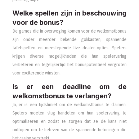
Welke spellen zijn in beschouwing
voor de bonus?
De games die in overweging komen voor de welkomstbonus
zijn onder meerder bekende gokkasten, spannende
tafelspellen en meeslepende live dealer-opties. Spelers
krijgen diverse mogelijkheden die hun spelervaring
verbeteren en tegelijkertijd het bonuspotentieel vergroten
voor exciterende winsten.
Is er een deadline om de
welkomstbonus te verlangen?
Ja, er is een tijdslimiet om de welkomstbonus te claimen.
Spelers moeten vlug handelen om hun spelervaring te
optimaliseren en zodat te zorgen dat ze de kans niet
ontlopen om te beleven van de spannende beloningen die
het casino verstrekt.