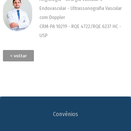
Endovascular - Ultrassonografia Vascular
com Doppler
CRM-PA 10219 - RQE 4722/RQE 6237 HC -
USP
< voltar
Convênios