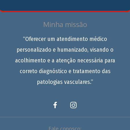
Minha missão
“Oferecer um atendimento médico
personalizado e humanizado, visando o
acolhimento e a atenção necessária para
correto diagnóstico e tratamento das
patologias vasculares.”
Fale conosco: