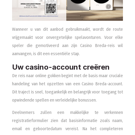
Wanneer u van dit aanbod gebruikmaakt, wordt de route
vrijgemaakt voor onvergetelijke spelavonturen. Voor elke
speler die gemotiveerd aan zijn Casino Breda-reis wil
aanvangen, is dit een essentiële stap.
Uw casino-account creëren
De reis naar online gokken begint met de basis maar cruciale
handeling van het opzetten van een Casino Breda-account.
Dit traject is snel, toegankelijk en belangrijk voor toegang tot
opwindende spellen en verleidelijke bonussen.
Deelnemers zullen een makkelijke te verkennen
registratieformulier zien dat basisinformatie zoals naam,
email en geboortedatum vereist. Na het completeren