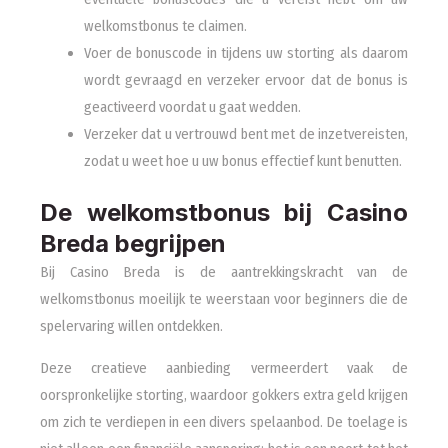
welkomstbonus te claimen.
Voer de bonuscode in tijdens uw storting als daarom
wordt gevraagd en verzeker ervoor dat de bonus is
geactiveerd voordat u gaat wedden.
Verzeker dat u vertrouwd bent met de inzetvereisten,
zodat u weet hoe u uw bonus effectief kunt benutten.
De welkomstbonus bij Casino
Breda begrijpen
Bij Casino Breda is de aantrekkingskracht van de
welkomstbonus moeilijk te weerstaan voor beginners die de
spelervaring willen ontdekken.
Deze creatieve aanbieding vermeerdert vaak de
oorspronkelijke storting, waardoor gokkers extra geld krijgen
om zich te verdiepen in een divers spelaanbod. De toelage is