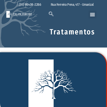
(91) 98408-2286
Rua Ferreira Pena, 417 - Umarizal
Tratamentos