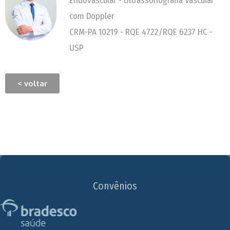
Endovascular - Ultrassonografia Vascular
com Doppler
CRM-PA 10219 - RQE 4722/RQE 6237 HC -
USP
< voltar
Convênios