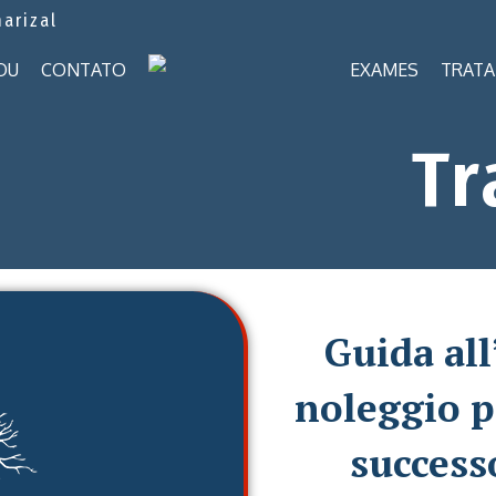
marizal
OU
CONTATO
EXAMES
TRAT
Tr
Guida all
noleggio p
success