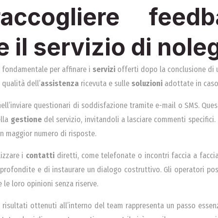
ccogliere feed
e il servizio di nole
 è fondamentale per affinare i
servizi
offerti dopo la conclusione di 
 qualità dell’
assistenza
ricevuta e sulle
soluzioni
adottate in cas
nell’inviare questionari di soddisfazione tramite e-mail o SMS. Que
ella
gestione
del servizio, invitandoli a lasciare commenti specifici
un maggior numero di risposte.
lizzare i
contatti
diretti, come telefonate o incontri faccia a facc
approfondite e di instaurare un dialogo costruttivo. Gli operatori 
 le loro opinioni senza riserve.
 i risultati ottenuti all’interno del team rappresenta un passo essen