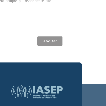
izio sempre più rispondente alle
< voltar