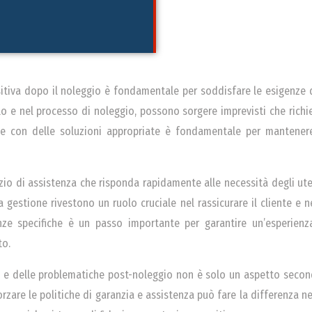
itiva dopo il noleggio è fondamentale per soddisfare le esigenze d
colo e nel processo di noleggio, possono sorgere imprevisti che ri
e con delle soluzioni appropriate è fondamentale per mantenere 
izio di assistenza che risponda rapidamente alle necessità degli u
a gestione rivestono un ruolo cruciale nel rassicurare il cliente e n
enze specifiche è un passo importante per garantire un’esperien
to.
vizi e delle problematiche post-noleggio non è solo un aspetto sec
orzare le politiche di garanzia e assistenza può fare la differenza ne