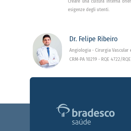
Creare una cultura interna orie
esigenze degli utenti.
Dr. Felipe Ribeiro
Angiologia - Cirurgia Vascular
CRM-PA 10219 - RQE 4722/RQE