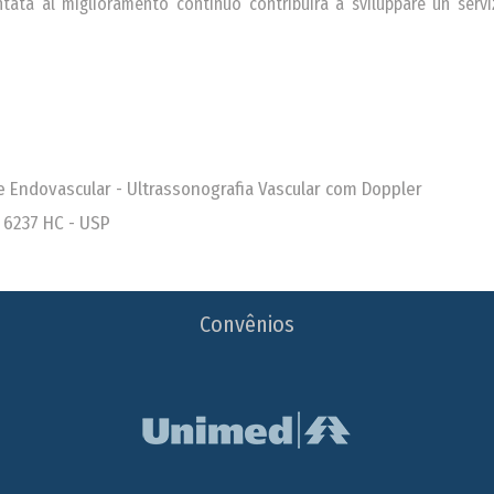
ntata al miglioramento continuo contribuirà a sviluppare un serv
 e Endovascular - Ultrassonografia Vascular com Doppler
 6237 HC - USP
Convênios