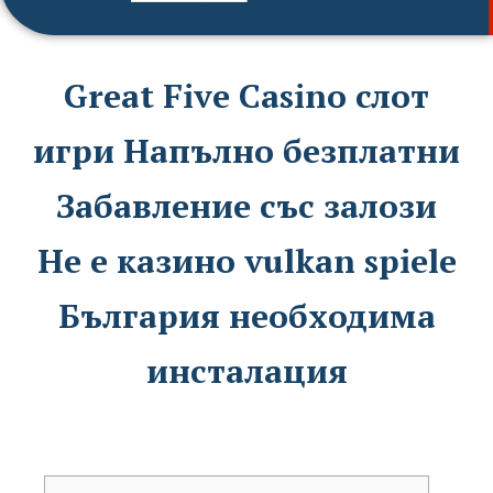
Great Five Casino слот
игри Напълно безплатни
Забавление със залози
Не е казино vulkan spiele
България необходима
инсталация