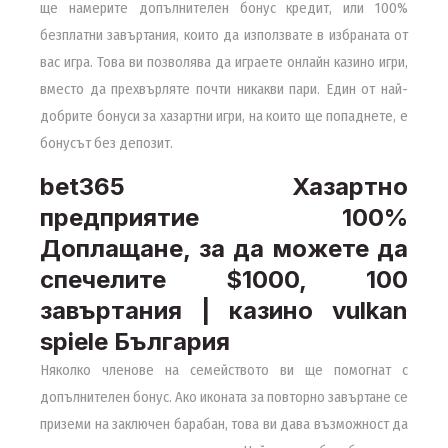
ще намерите допълнителен бонус кредит, или 100%
безплатни завъртания, които да използвате в избраната от
вас игра. Това ви позволява да играете онлайн казино игри,
вместо да прехвърляте почти никакви пари.
Един от най-
добрите бонуси за хазартни игри, на които ще попаднете, е
бонусът без депозит.
bet365 Хазартно
предприятие 100%
Доплащане, за да можете да
спечелите $1000, 100
завъртания | казино vulkan
spiele България
Няколко членове на семейството ви ще помогнат с
допълнителен бонус. Ако иконата за повторно завъртане се
приземи на заключен барабан, това ви дава възможност да