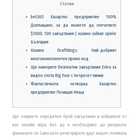
Статии
bet365 Хазартно предприятие 100%
Доплащане, за да можете да спечелите
$1000, 100 завъртания | казино vulkan spiele
България
Казино DraftKings: Най-добрият
многокомпонентен промо код
Ще намерите безплатни завъртания Extra за
видео слота Big Four с петдесет линии
Фантастичната четворка Хазартно
предприятие Позиция Неща
Ще откриете определен брой завъртания в избраната от
вас онлайн игра, без да е необходимо да рискувате
финансите си. Само като регистрирате друг акаунт, понякога