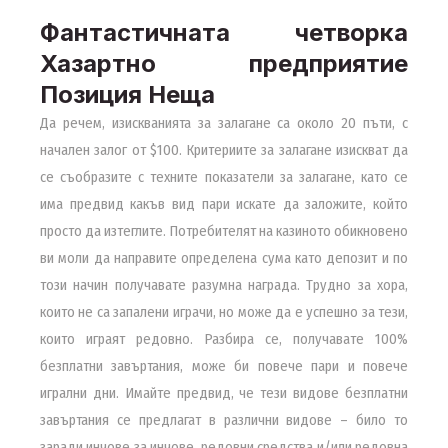
Фантастичната четворка
Хазартно предприятие
Позиция Неща
Да речем, изискванията за залагане са около 20 пъти, с
начален залог от $100. Критериите за залагане изискват да
се съобразите с техните показатели за залагане, като се
има предвид какъв вид пари искате да заложите, който
просто да изтеглите. Потребителят на казиното обикновено
ви моли да направите определена сума като депозит и по
този начин получавате разумна награда. Трудно за хора,
които не са запалени играчи, но може да е успешно за тези,
които играят редовно. Разбира се, получавате 100%
безплатни завъртания, може би повече пари и повече
игрални дни. Имайте предвид, че тези видове безплатни
завъртания се предлагат в различни видове – било то
заради инчове за инчове, редовни средства и/или редовна