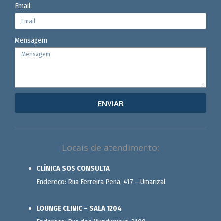
Email
Mensagem
ENVIAR
Locais de atendimento:
CLÍNICA SOS CONSULTA
Endereço: Rua Ferreira Pena, 417 – Umarizal
LOUNGE CLINIC – SALA 1204