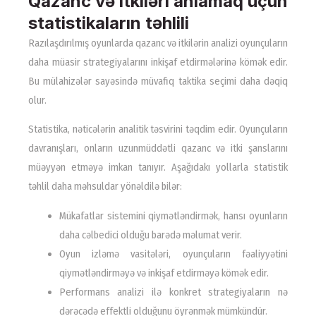
Qazanc və itkiləri anlamaq üçün
statistikaların təhlili
Razılaşdırılmış oyunlarda qazanc və itkilərin analizi oyunçuların
daha müasir strategiyalarını inkişaf etdirmələrinə kömək edir.
Bu mülahizələr sayəsində müvafiq taktika seçimi daha dəqiq
olur.
Statistika, nəticələrin analitik təsvirini təqdim edir. Oyunçuların
davranışları, onların uzunmüddətli qazanc və itki şanslarını
müəyyən etməyə imkan tanıyır. Aşağıdakı yollarla statistik
təhlil daha məhsuldar yönəldilə bilər:
Mükafatlar sistemini qiymətləndirmək, hansı oyunların
daha cəlbedici olduğu barədə məlumat verir.
Oyun izləmə vasitələri, oyunçuların fəaliyyətini
qiymətləndirməyə və inkişaf etdirməyə kömək edir.
Performans analizi ilə konkret strategiyaların nə
dərəcədə effektli olduğunu öyrənmək mümkündür.