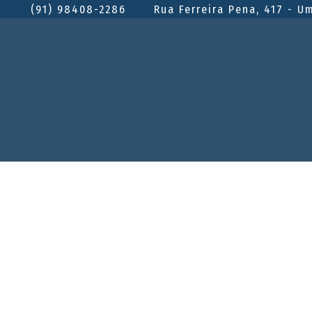
(91) 98408-2286
Rua Ferreira Pena, 417 - U